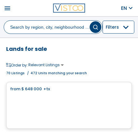
menu
EN
Filters
Lands for sale
Relevant Listings
Order by:
70
Listings
/
472 Units matching your search
Land
from
$ 648 000
+tx
favorite_border
Domaine Islesmère - Lot 3522936
1286 Rue Patrick, Laval, QC
By
GROUPE PENTIAN
Land