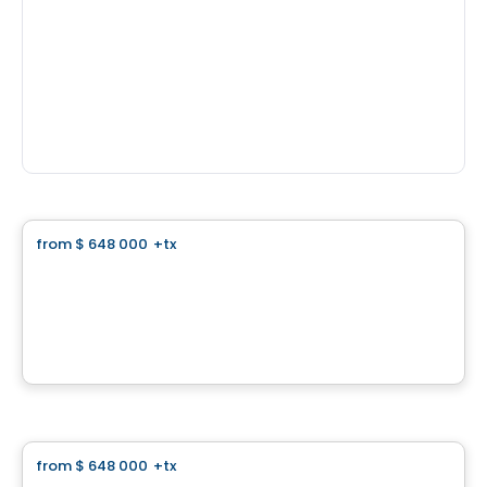
Land
from
$ 648 000
+tx
favorite_border
Domaine Islesmère - Lot 3522939
1286 Rue Patrick, Laval, QC
By
GROUPE PENTIAN
Land
from
$ 648 000
+tx
favorite_border