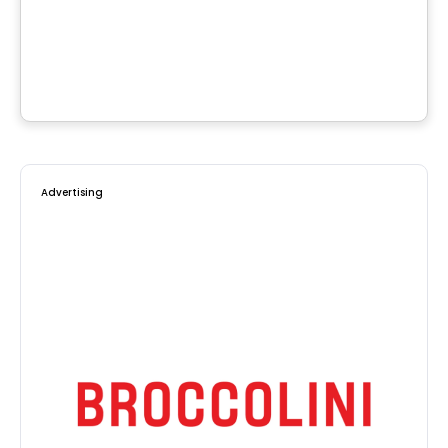
Domaine Islesmère - Lot 3522937
1286 Rue Patrick, Laval, QC
By
GROUPE PENTIAN
Advertising