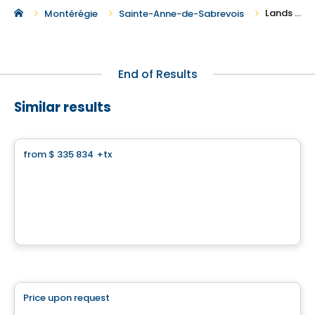
Lands for Sale in Sainte-Anne-de-Sabrevois
Montérégie
Sainte-Anne-de-Sabrevois
End of Results
Similar results
Land
from
$ 335 834
+tx
favorite_border
Land for self construction - Domaine des Légendes
Domaine des Légendes , Saint-Luc, Saint-Jean-sur-Richelieu, QC
By
HABITATIONS PILON
Land
Price upon request
favorite_border
845, Boulevard Sainte-Marguerite