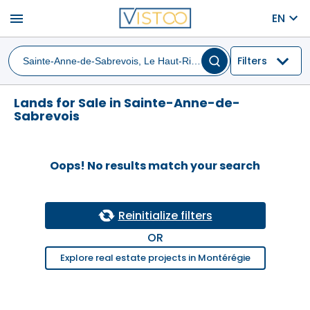
menu
EN
Filters
Lands for Sale in Sainte-Anne-de-
Sabrevois
Oops! No results match your search
Reinitialize filters
OR
Explore real estate projects in Montérégie