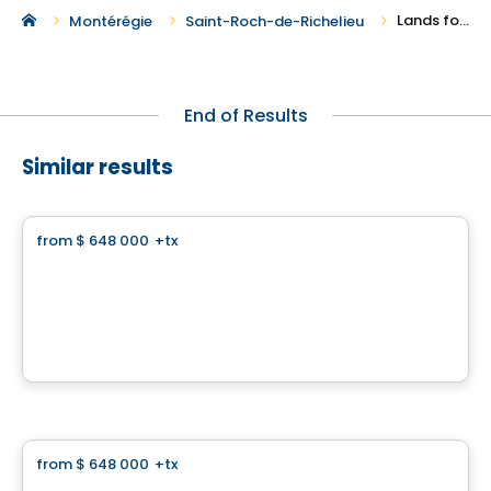
Lands for Sale in Saint-Roch-de-Richelieu
Montérégie
Saint-Roch-de-Richelieu
End of Results
Similar results
Land
from
$ 648 000
+tx
favorite_border
Domaine Islesmère - Lot 3522939
1286 Rue Patrick, Laval, QC
By
GROUPE PENTIAN
Land
from
$ 648 000
+tx
favorite_border
Domaine Islesmère - Lot 3522937