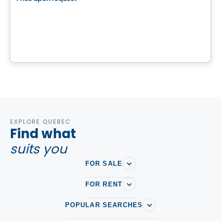
favorite_border
Terrain à vendre - Drummondville
Drummondville, QC
EXPLORE QUEBEC
Find what
suits you
FOR SALE
FOR RENT
POPULAR SEARCHES