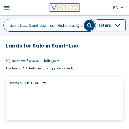
menu
EN
Filters
Lands for Sale in Saint-Luc
Relevant Listings
Order by:
1
Listings
/
1 Units matching your search
Land
from
$ 335 834
+tx
favorite_border
Land for self construction - Domaine des Légendes
Domaine des Légendes , Saint-Luc, Saint-Jean-sur-Richelieu, QC
By
HABITATIONS PILON