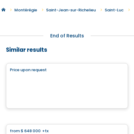
Montérégie
Saint-Jean-sur-Richelieu
Saint-Luc
End of Results
Similar results
Land
Price upon request
favorite_border
845, Boulevard Sainte-Marguerite
845, Boulevard Sainte-Marguerite, Mercier, QC
Land
from
$ 648 000
+tx
favorite_border