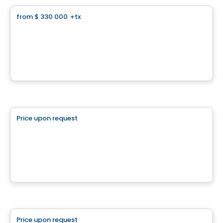
from
$ 330 000
+tx
favorite_border
Le Prestige Chambéry - Land
Blainville, QC
By
GROUPE MATHIEU
Land
Price upon request
favorite_border
Rang Nord
Rang Nord, Monteregie, QC
Land
Price upon request
favorite_border