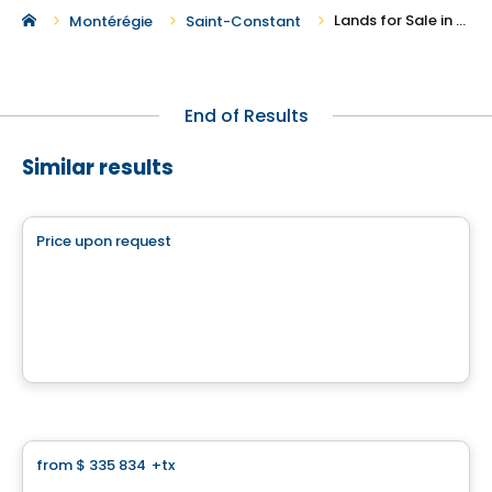
Lands for Sale in Saint-Constant
Montérégie
Saint-Constant
End of Results
Similar results
Land
Price upon request
favorite_border
845, Boulevard Sainte-Marguerite
845, Boulevard Sainte-Marguerite, Mercier, QC
Land
from
$ 335 834
+tx
favorite_border
Land for self construction - Domaine des Légendes