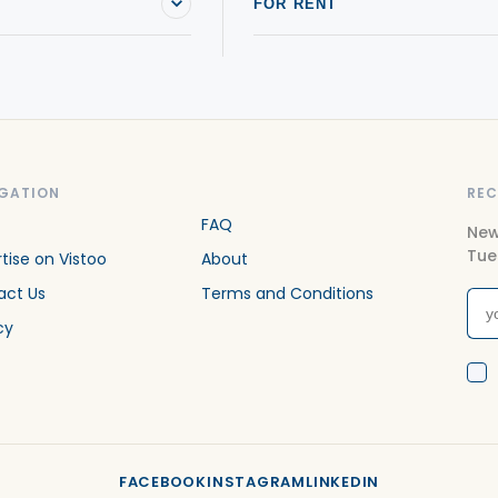
FOR RENT
GATION
REC
FAQ
New
Tue
tise on Vistoo
About
act Us
Terms and Conditions
cy
FACEBOOK
INSTAGRAM
LINKEDIN