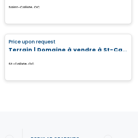
Saint-Calixte, QC
Land
favorite_border
Price upon request
Terrain | Domaine à vendre à St-Calixte
St-Calixte, QC