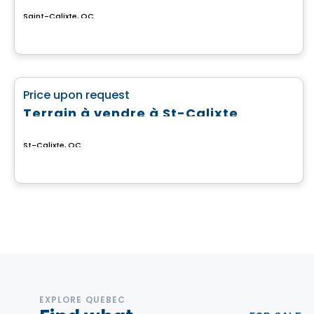
Saint-Calixte, QC
Land
favorite_border
Price upon request
Terrain à vendre à St-Calixte
St-Calixte, QC
EXPLORE QUEBEC