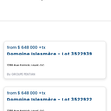
Land
favorite_border
from
$ 648 000
+tx
Domaine Islesmère - Lot 3522939
1286 Rue Patrick, Laval, QC
By
GROUPE PENTIAN
Land
favorite_border
from
$ 648 000
+tx
Domaine Islesmère - Lot 3522922
1286 Rue Patrick, Laval, QC