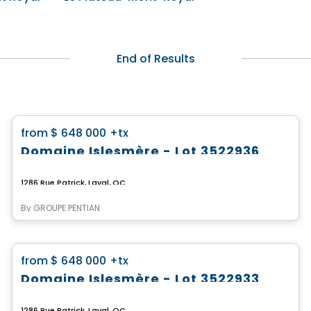
End of Results
Land
favorite_border
from
$ 648 000
+tx
Domaine Islesmère - Lot 3522936
1286 Rue Patrick, Laval, QC
By
GROUPE PENTIAN
Land
favorite_border
from
$ 648 000
+tx
Domaine Islesmère - Lot 3522933
1286 Rue Patrick, Laval, QC