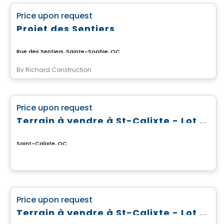
favorite_border
Price upon request
Projet des Sentiers
Rue des Sentiers, Sainte-Sophie, QC
By
Richard Construction
Land
favorite_border
Price upon request
Terrain à vendre à St-Calixte - Lot #4 869 583
Saint-Calixte, QC
Land
favorite_border
Price upon request
Terrain à vendre à St-Calixte - Lot #4 630 865