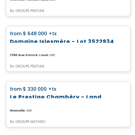
By
GROUPE PENTIAN
Land
favorite_border
from
$ 648 000
+tx
Domaine Islesmère - Lot 3522934
1286 Rue Patrick, Laval, QC
By
GROUPE PENTIAN
Land
favorite_border
from
$ 330 000
+tx
Le Prestige Chambéry - Land
Blainville, QC
By
GROUPE MATHIEU
Land