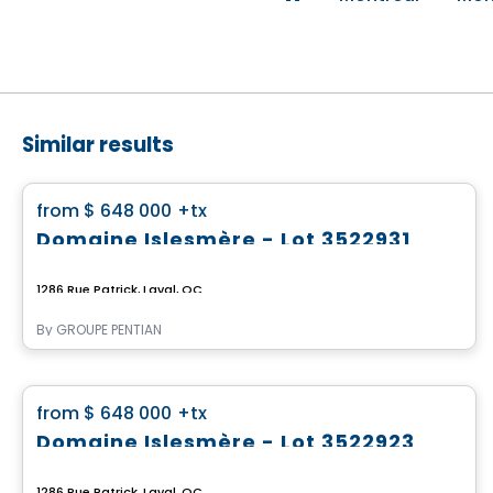
Similar results
Land
favorite_border
from
$ 648 000
+tx
Domaine Islesmère - Lot 3522931
1286 Rue Patrick, Laval, QC
By
GROUPE PENTIAN
Land
favorite_border
from
$ 648 000
+tx
Domaine Islesmère - Lot 3522923
1286 Rue Patrick, Laval, QC