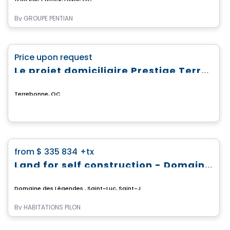
By
GROUPE PENTIAN
Land
favorite_border
Price upon request
Le projet domiciliaire Prestige Terrebonne
Terrebonne, QC
Land
favorite_border
from
$ 335 834
+tx
Land for self construction - Domaine des Légendes
Domaine des Légendes , Saint-Luc, Saint-Jean-sur-Richelieu, QC
By
HABITATIONS PILON
Land