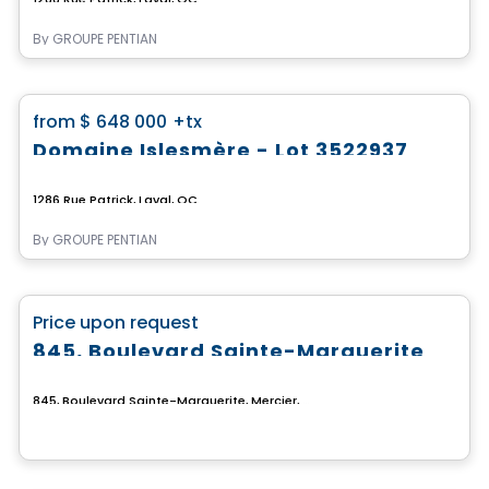
By
GROUPE PENTIAN
Land
favorite_border
from
$ 648 000
+tx
Domaine Islesmère - Lot 3522937
1286 Rue Patrick, Laval, QC
By
GROUPE PENTIAN
Land
favorite_border
Price upon request
845, Boulevard Sainte-Marguerite
845, Boulevard Sainte-Marguerite, Mercier, QC
Land