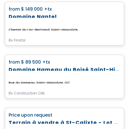
favorite_border
from
$ 149 000
+tx
Domaine Nantel
Chemin du Lac-Bertrand, Saint-Hippolyte, QC
By
Finstar
Land
favorite_border
from
$ 89 500
+tx
Domaine Hameau du Boisé Saint-Hippolyte
Rue du Hameau, Saint-Hippolyte, QC
By
Construction CML
Land
favorite_border
Price upon request
Terrain à vendre à St-Calixte - Lot #4 630 913