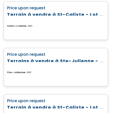
favorite_border
Price upon request
Terrain à vendre à St-Calixte - Lot #4 869 592
Saint-Calixte, QC
Land
favorite_border
Price upon request
Terrains à vendre à Ste-Julienne - Domaine du Boisé du Parc
Ste-Julienne, QC
Land
favorite_border
Price upon request
Terrain à vendre à St-Calixte - Lot #6 475 821