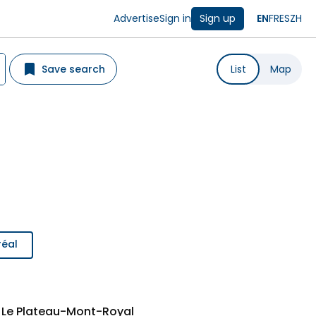
Advertise
Sign in
Sign up
EN
FR
ES
ZH
Save search
List
Map
réal
n Le Plateau-Mont-Royal