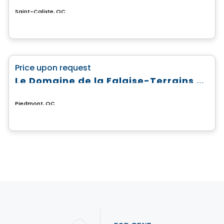
Saint-Calixte, QC
Land
favorite_border
Price upon request
Le Domaine de la Falaise-Terrains prêts à construire
Piedmont, QC