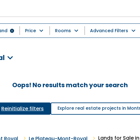
and
Price
Rooms
Advanced Filters
al
Oops! No results match your search
Reinitialize filters
Explore real estate projects in Mont
Lands for Sale i
t Royal
Le Plateau-Mont-Royal