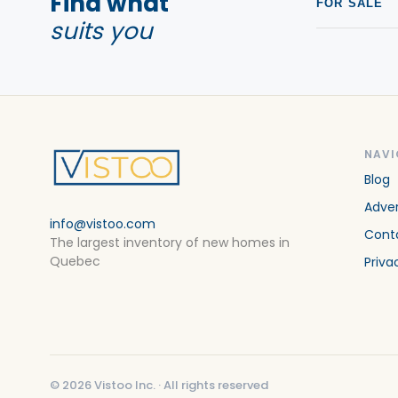
Find what
FOR SALE
suits you
NAVI
Blog
Adver
info@vistoo.com
Cont
The largest inventory of new homes in
Quebec
Priva
©
2026
Vistoo Inc. ·
All rights reserved