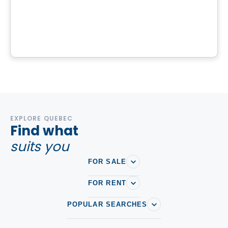
Domaine Islesmère - Lot 3522931
1286 Rue Patrick, Laval, QC
By
GROUPE PENTIAN
EXPLORE QUEBEC
Find what
suits you
FOR SALE
FOR RENT
POPULAR SEARCHES