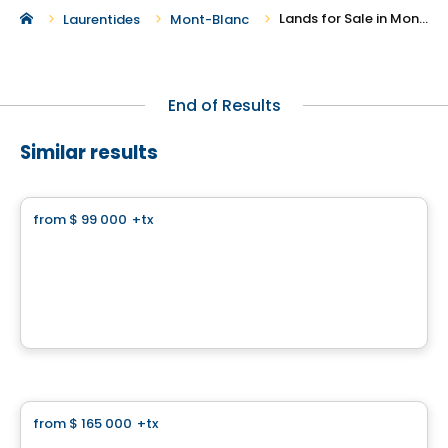
Lands for Sale in Mont-Blanc
Laurentides
Mont-Blanc
End of Results
Similar results
Land
from
$ 99 000
+tx
favorite_border
Panorama
Chemin du Panorama, Sainte-Agathe-des-Monts, QC
By
Finstar
Land
from
$ 165 000
+tx
favorite_border
Domaine l’Ultime