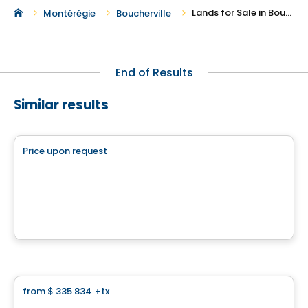
Lands for Sale in Boucherville
Montérégie
Boucherville
End of Results
Similar results
Land
Price upon request
favorite_border
Le projet domiciliaire Prestige Terrebonne
Terrebonne, QC
Land
from
$ 335 834
+tx
favorite_border
Land for self construction - Domaine des Légendes