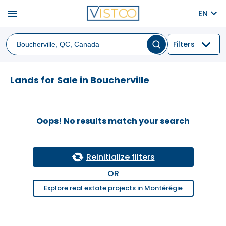
menu
EN
Filters
Lands for Sale in Boucherville
Oops! No results match your search
Reinitialize filters
OR
Explore real estate projects in Montérégie