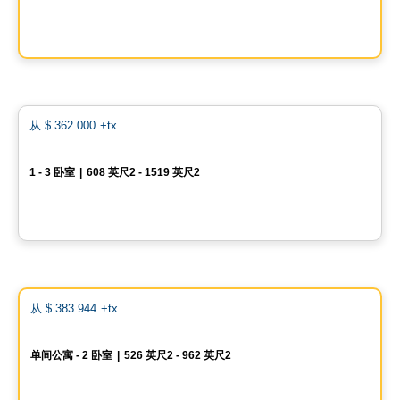
9967 Boulevard St-Laurent #4, Montreal, QC
由
Groupe Vistacorp
Condo
favo
从
$ 362 000
+tx
Fleming sur le Parc
1 - 3 卧室
|
608 英尺2 - 1519 英尺2
2151 Rue Léger, Lasalle, Montreal, QC
由
IDEA FACTORY
Condo
Vistoo的选择
favo
从
$ 383 944
+tx
One Viger
单间公寓 - 2 卧室
|
526 英尺2 - 962 英尺2
1 Av. Viger O, Montreal, QC