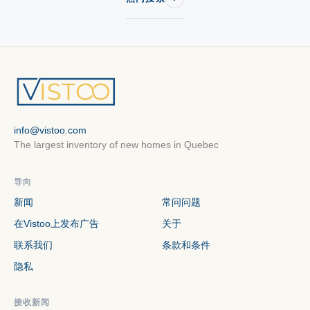
Condos 出售 in Château-Richer
Condos 出售 in Chateauguay
Condos 出售 in Chaudière-Appalaches
Condos 出售 in Chelsea
Condos 出售 in Côte-Nord
Condos 出售 in Coteau-du-Lac
Condos 出售 in Cowansville
Condos 出售 in Daveluyville
Condos 出售 in Delson
info@vistoo.com
The largest inventory of new homes in Quebec
Condos 出售 in Deux-Montagnes
Condos 出售 in Dollard-des-Ormeaux
导向
Condos 出售 in Dollard-des-Ormeaux
新闻
常问问题
Condos 出售 in Donnacona
Condos 出售 in Dorval
在Vistoo上发布广告
关于
联系我们
Condos 出售 in Drummondville
Condos 出售 in Dunham
条款和条件
隐私
Condos 出售 in East Angus
Condos 出售 in Eastman
Condos 出售 in Estrie
Condos 出售 in Farnham
接收新闻