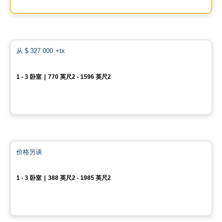
由
GROUPE DACA
Condo
favo
从
$ 327 000
+tx
Skyblu 第三期预售
1 - 3 卧室
|
770 英尺2 - 1596 英尺2
12045, rue de Blois, Mirabel, Mirabel, QC
由
INVESTISSEMENT RAY JUNIOR
Condo
favo
价格另谈
YUL Condominiums
1 - 3 卧室
|
388 英尺2 - 1985 英尺2
1450 Boulevard René-Lévesque O, Ville-Marie, Montreal, QC
由
BRIVIA GROUP