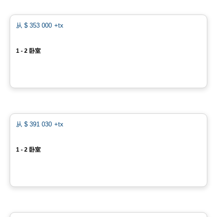
Condo
favo
从
$ 353 000
+tx
Vallem sur l'eau - Collection Montagnarde
1 - 2 卧室
1338 Chemin des Patriotes, Otterburn Park, QC
由
OTIUM IMMOBILIER
Condo
favo
从
$ 391 030
+tx
DANAUS CONDOMINIUMS
1 - 2 卧室
175 avenue des Chênes, Candiac, QC
由
LA SOCIÉTÉ DE DÉVELOPPEMENT BERTONE
Condo