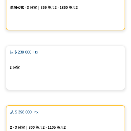
单间公寓 - 3 卧室
|
369 英尺2 - 1860 英尺2
1200 rue Drummond, Ville-Marie, Montreal, QC
由
GROUPE KEVLAR
Condo
favo
从
$ 239 000
+tx
Promotion
Octa
2 卧室
1305, rue Principale, Saint-Gilles, QC
由
Les projets Meraki
Condo
Vistoo的选择
favo
从
$ 398 000
+tx
AXE ST-LAURENT 3
2 - 3 卧室
|
800 英尺2 - 1105 英尺2