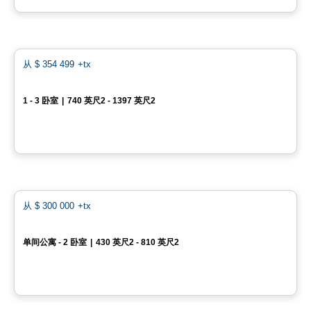
由
JASMONT DESCHENES HABITATIONS
Condo
favo
从
$ 354 499
+tx
Skyblü Condos Urbains Cité Mirabel
1 - 3 卧室
|
740 英尺2 - 1397 英尺2
12065 rue de Blois, Mirabel, QC
由
INVESTISSEMENT RAY JUNIOR
Condo
favo
从
$ 300 000
+tx
U-Bahn Condos
单间公寓 - 2 卧室
|
430 英尺2 - 810 英尺2
760, boulevard Le Corbusier , Laval, QC
由
URBANIA