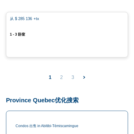
Condo
favo
从
$ 285 136
+tx
*Promotion*
Louka社区 – 明亮公寓，位于Granby
1 - 3 卧室
1140, rue Principale Granby, Granby, QC
由
HABITATIONS LOUKA S.E.C.
1
2
3
Province Quebec优化搜索
Condos 出售 in Abitibi-Témiscamingue