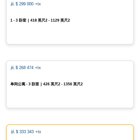
favo
从
$ 299 000
+tx
Canoe - Condos
1 - 3 卧室
|
418 英尺2 - 1129 英尺2
4480 Hochelaga, Mercier-Hochelaga-Maisonneuve, Montreal, QC
由
RACHEL JULIEN
Condo
favo
从
$ 268 474
+tx
VERTICA Condominiums
单间公寓 - 3 卧室
|
426 英尺2 - 1356 英尺2
5605 Av. Pierre-De Coubertin, Montreal, QC
由
VERTICA CONDOMINIUMS
Condo
Vistoo的选择
favo
从
$ 333 343
+tx
GATSBY Condominiums