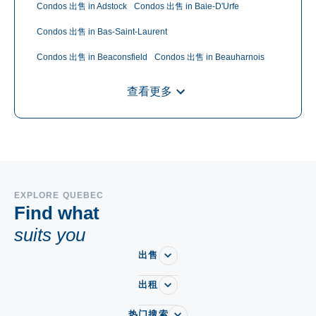
Condos 出售 in Adstock
Condos 出售 in Baie-D'Urfe
Condos 出售 in Bas-Saint-Laurent
Condos 出售 in Beaconsfield
Condos 出售 in Beauharnois
Condos 出售 in Beaumont
Condos 出售 in Beaupré
查看更多
Condos 出售 in Becancour
Condos 出售 in Bedford
Condos 出售 in Beloeil
Condos 出售 in Blainville
Condos 出售 in Bois-des-Filion
Condos 出售 in Boisbriand
Condos 出售 in Boischatel
Condos 出售 in Boucherville
EXPLORE QUEBEC
Find what
Condos 出售 in Bromont
Condos 出售 in Brossard
suits you
Condos 出售 in Brownsburg
Condos 出售 in Candiac
出售
Condos 出售 in Cantley
Condos 出售 in Capitale-Nationale
出租
Condos 出售 in Carignan
Condos 出售 in Centre-du-Québec
Condos 出售 in Chambly
Condos 出售 in Charlemagne
热门搜索