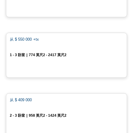
由
JASMONT DESCHENES HABITATIONS
Condo
favo
从
$ 550 000
+tx
Baldwin Condos & Penthouses
1 - 3 卧室
|
774 英尺2 - 2417 英尺2
4420 Boulevard Saint-Jean, Dollard-des-Ormeaux, QC
由
MÉTROCITÉ
Condo
favo
从
$ 409 000
Projet de la Gare
2 - 3 卧室
|
958 英尺2 - 1424 英尺2
4-5700 rue du Champagnier, Brossard, QC