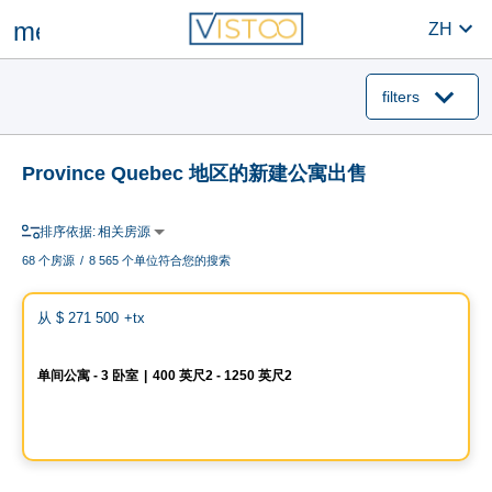
menu
ZH
filters
Province Quebec 地区的新建公寓出售
排序依据:
相关房源
68
个房源
/
8 565 个单位符合您的搜索
Condo
Vistoo的选择
favo
从
$ 271 500
+tx
Signature Bois-Franc for Sale
单间公寓 - 3 卧室
|
400 英尺2 - 1250 英尺2
2030 Rue Lucien-Thimens, Saint-Laurent, Montreal, QC
由
Développement Signature
Condo