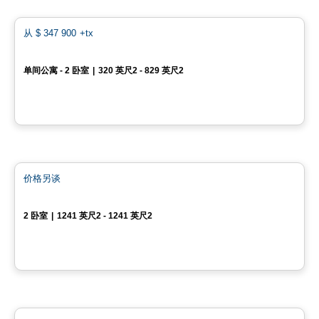
favo
从
$ 347 900
+tx
1 Square Phillips Phase 2
单间公寓 - 2 卧室
|
320 英尺2 - 829 英尺2
539 Saint-Catherine St W., Montreal, QC
由
BRIVIA GROUP
Condo
favo
价格另谈
100% Sold out
La Chapelle - Maison Outremont II
2 卧室
|
1241 英尺2 - 1241 英尺2
480 Avenue Querbes, Outremont, Montreal, QC
由
DEMONFORT
Condo