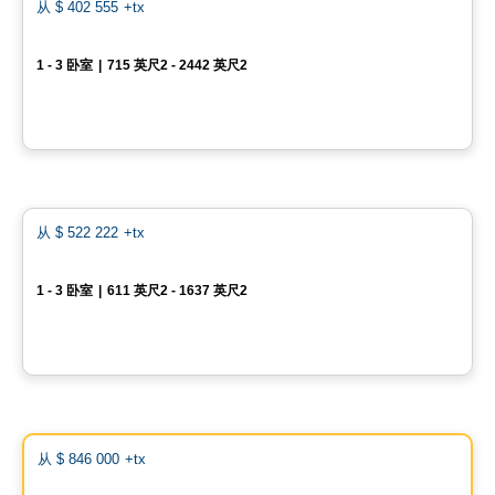
favo
从
$ 402 555
+tx
MARKET
1 - 3 卧室
|
715 英尺2 - 2442 英尺2
3500, boulevard Saint-Elzéar Ouest, Suite 204, Chomedey, Laval, QC
由
PUR IMMOBILIA
Condo
favo
从
$ 522 222
+tx
Perspectives Bates
1 - 3 卧室
|
611 英尺2 - 1637 英尺2
75, chemin Bates, Outremont, Montreal, QC
由
DEMONFORT
Condo
Vistoo的选择
favo
从
$ 846 000
+tx
SAX sur le Fleuve