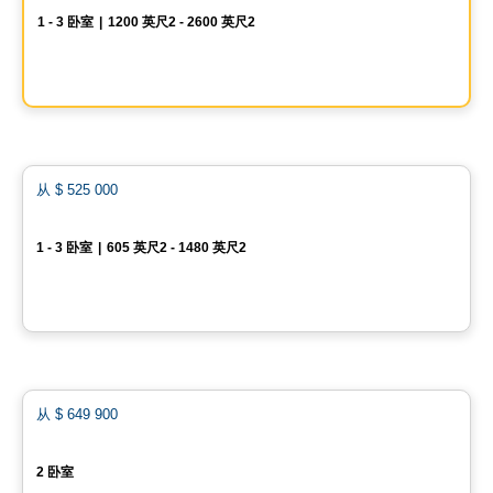
1 - 3 卧室
|
1200 英尺2 - 2600 英尺2
3 Rue Port-de-Montréal , Vieux-Montreal, Montreal, QC
由
GROUPE KEVLAR
Condo
favo
从
$ 525 000
EVOLO NEX
1 - 3 卧室
|
605 英尺2 - 1480 英尺2
399, de la Rotonde, Ile des Soeurs, Montreal, QC
由
Proment
Condo
favo
从
$ 649 900
Le Carré Bloomsbury - Condominiums
2 卧室
Rue Renaud, Saint-Constant, QC