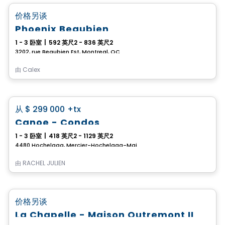
favorite_border
价格另谈
Phoenix Beaubien
1 - 3 卧室
|
592 英尺2 - 836 英尺2
3202, rue Beaubien Est, Montreal, QC
由
Calex
Condo
favorite_border
从
$ 299 000
+tx
Canoe - Condos
1 - 3 卧室
|
418 英尺2 - 1129 英尺2
4480 Hochelaga, Mercier-Hochelaga-Maisonneuve, Montreal, QC
由
RACHEL JULIEN
Condo
favorite_border
价格另谈
100% Sold out
La Chapelle - Maison Outremont II