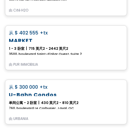
由
Cité H2O
Condo
favorite_border
从
$ 402 555
+tx
MARKET
1 - 3 卧室
|
715 英尺2 - 2442 英尺2
3500, boulevard Saint-Elzéar Ouest, Suite 204, Chomedey, Laval, QC
由
PUR IMMOBILIA
Condo
favorite_border
从
$ 300 000
+tx
U-Bahn Condos
单间公寓 - 2 卧室
|
430 英尺2 - 810 英尺2
760, boulevard Le Corbusier , Laval, QC
由
URBANIA
Condo