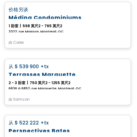
favorite_border
价格另谈
Médina Condominiums
1 卧室
|
598 英尺2 - 765 英尺2
3322, rue Masson, Montreal, QC
由
Calex
Condo
favorite_border
从
$ 539 900
+tx
Terrasses Marquette
2 - 3 卧室
|
750 英尺2 - 1255 英尺2
6836 à 6852, rue Marquette, Montreal, QC
由
Samcon
Condo
favorite_border
从
$ 522 222
+tx
Perspectives Bates