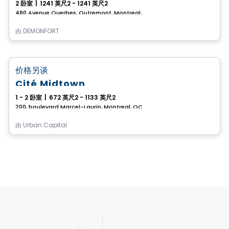
2 卧室
|
1241 英尺2 - 1241 英尺2
480 Avenue Querbes, Outremont, Montreal, QC
由
DEMONFORT
Condo
favorite_border
价格另谈
Cité Midtown
1 - 2 卧室
|
672 英尺2 - 1133 英尺2
200, boulevard Marcel-Laurin, Montreal, QC
由
Urban Capital