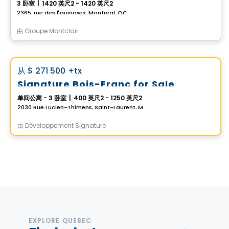
3 卧室
|
1420 英尺2 - 1420 英尺2
2365, rue des Équinoxes, Montreal, QC
由
Groupe Montclair
Condo
Vistoo的选择
favorite_border
从
$ 271 500
+tx
Signature Bois-Franc for Sale
单间公寓 - 3 卧室
|
400 英尺2 - 1250 英尺2
2030 Rue Lucien-Thimens, Saint-Laurent, Montreal, QC
由
Développement Signature
EXPLORE QUEBEC