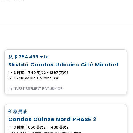
Condo
favorite_border
从
$ 354 499
+tx
Skyblü Condos Urbains Cité Mirabel
1 - 3 卧室
|
740 英尺2 - 1397 英尺2
12065 rue de Blois, Mirabel, QC
由
INVESTISSEMENT RAY JUNIOR
Condo
favorite_border
价格另谈
Condos Quinze Nord PHASE 2
1 - 3 卧室
|
650 英尺2 - 1400 英尺2
1255 / 1655 Rue des Francs-Bourgeois, Boisbriand, QC