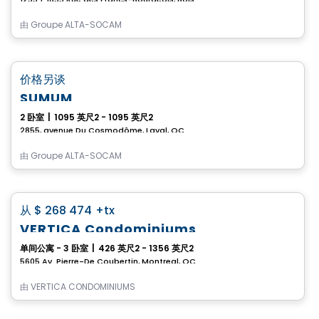
由
Groupe ALTA-SOCAM
Condo
favorite_border
价格另谈
SUMUM
2 卧室
|
1095 英尺2 - 1095 英尺2
2855, avenue Du Cosmodôme, Laval, QC
由
Groupe ALTA-SOCAM
Condo
favorite_border
从
$ 268 474
+tx
VERTICA Condominiums
单间公寓 - 3 卧室
|
426 英尺2 - 1356 英尺2
5605 Av. Pierre-De Coubertin, Montreal, QC
由
VERTICA CONDOMINIUMS
Condo