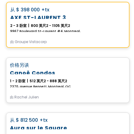
favorite_border
从
$ 398 000
+tx
AXE ST-LAURENT 3
2 - 3 卧室
|
800 英尺2 - 1105 英尺2
9967 Boulevard St-Laurent #4, Montreal, QC
由
Groupe Vistacorp
Condo
favorite_border
价格另谈
Canoë Condos
1 - 2 卧室
|
512 英尺2 - 888 英尺2
2370, avenue Bennett, Montreal, QC
由
Rachel Julien
Condo
favorite_border
从
$ 812 500
+tx
Aura sur le Square