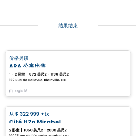
结果结束
Condo
favorite_border
价格另谈
ARA 公寓出售
1 - 2 卧室
|
872 英尺2 - 1136 英尺2
122 Rue de Bellevue, Blainville, QC
由
Logis M
Condo
favorite_border
从
$ 322 999
+tx
Cité H2o Mirabel
2 卧室
|
1050 英尺2 - 2000 英尺2
10075 rue de l'Épervier, Mirabel, QC