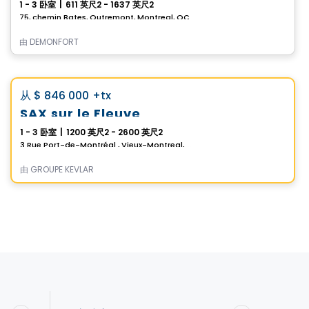
1 - 3 卧室
|
611 英尺2 - 1637 英尺2
75, chemin Bates, Outremont, Montreal, QC
由
DEMONFORT
Condo
Vistoo的选择
favorite_border
从
$ 846 000
+tx
SAX sur le Fleuve
1 - 3 卧室
|
1200 英尺2 - 2600 英尺2
3 Rue Port-de-Montréal , Vieux-Montreal, Montreal, QC
由
GROUPE KEVLAR