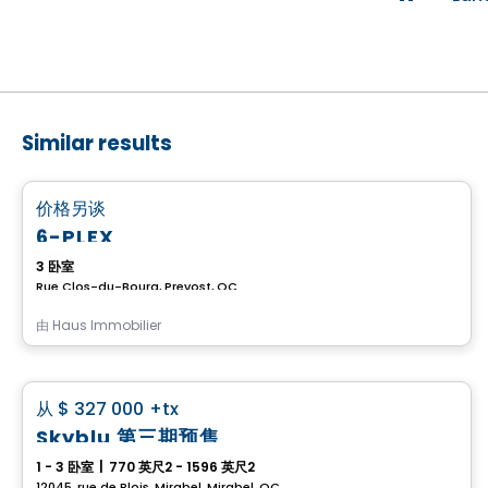
Similar results
Condo
favorite_border
价格另谈
6-PLEX
3 卧室
Rue Clos-du-Bourg, Prevost, QC
由
Haus Immobilier
Condo
favorite_border
从
$ 327 000
+tx
Skyblu 第三期预售
1 - 3 卧室
|
770 英尺2 - 1596 英尺2
12045, rue de Blois, Mirabel, Mirabel, QC