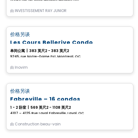
由
INVESTISSEMENT RAY JUNIOR
Condo
favorite_border
价格另谈
Les Cours Bellerive Condo
单间公寓
|
383 英尺2 - 383 英尺2
9245, rue Notre-Dame Est, Montreal, QC
由
Inovim
Condo
favorite_border
价格另谈
Fabreville – 16 condos
1 - 2 卧室
|
569 英尺2 - 1108 英尺2
4107 – 4125 Rue Laval Fabreville, Laval, QC
由
Construction beau-vain
Condo
Vistoo的选择