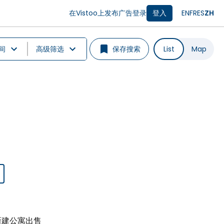
在Vistoo上发布广告
登录
登入
EN
FR
ES
ZH
间
高级筛选
保存搜索
List
Map
区的新建公寓出售