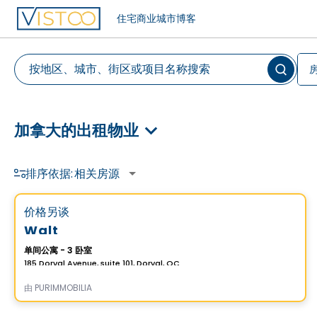
住宅
商业
城市
博客
加拿大的出租物业
排序依据:
相关房源
公寓
Vistoo的选择
favorite_border
价格另谈
Walt
单间公寓 - 3 卧室
185 Dorval Avenue, suite 101, Dorval, QC
由
PURIMMOBILIA
公寓