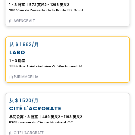
1 - 3 卧室
|
572 英尺2 - 1298 英尺2
280 Voie de Desserte de la Route 132, Saint-Constant, QC
由
AGENCE ALT
公寓
Vistoo的选择
favorite_border
从
$ 1 962
/月
LABO
1 - 3 卧室
3555, Rue Saint-Antoine O., Westmount, Montreal, QC
由
PURIMMOBILIA
公寓
favorite_border
从
$ 1 520
/月
*PROMOTION
CITÉ L'ACROBATE
单间公寓 - 3 卧室
|
489 英尺2 - 1193 英尺2
8205 avenue du Cirque, Montreal, QC
由
CITÉ L'ACROBATE