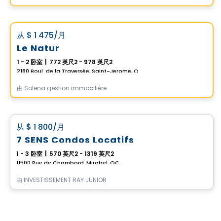
公寓
Vistoo的选择
favorite_border
从
$ 1 475
/月
Le Natur
1 - 2 卧室
|
772 英尺2 - 978 英尺2
2180 Boul. de la Traversée, Saint-Jerome, QC
由
Solena gestion immobilière
公寓
favorite_border
从
$ 1 800
/月
7 SENS Condos Locatifs
1 - 3 卧室
|
570 英尺2 - 1319 英尺2
11500 Rue de Chambord, Mirabel, QC
由
INVESTISSEMENT RAY JUNIOR