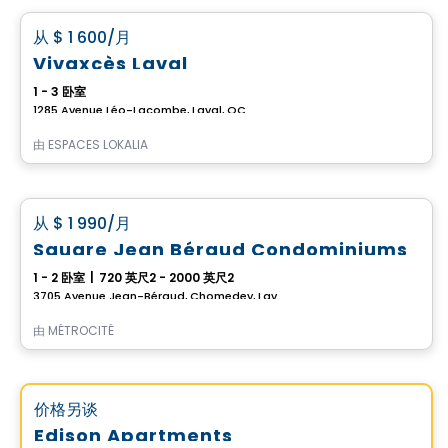
favorite_border
从
$ 1 600
/月
Vivaxcès Laval
1 - 3 卧室
1285 Avenue Léo-Lacombe, Laval, QC
由
ESPACES LOKALIA
公寓
favorite_border
从
$ 1 990
/月
Square Jean Béraud Condominiums
1 - 2 卧室
|
720 英尺2 - 2000 英尺2
3705 Avenue Jean-Béraud, Chomedey, Laval, QC
由
MÉTROCITÉ
公寓
Vistoo的选择
favorite_border
价格另谈
Edison Apartments