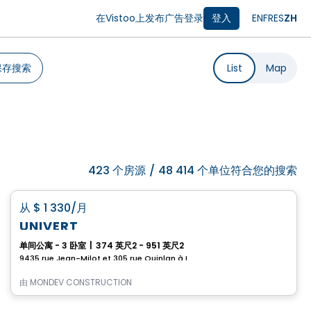
在Vistoo上发布广告
登录
登入
EN
FR
ES
ZH
保存搜索
List
Map
423
个房源
/
48 414 个单位符合您的搜索
公寓
favorite_border
从
$ 1 330
/月
首月免费
UNIVERT
单间公寓 - 3 卧室
|
374 英尺2 - 951 英尺2
9435 rue Jean-Milot et 305 rue Quinlan à LASALLE, Lasalle, Montreal, QC
由
MONDEV CONSTRUCTION
公寓
Vistoo的选择