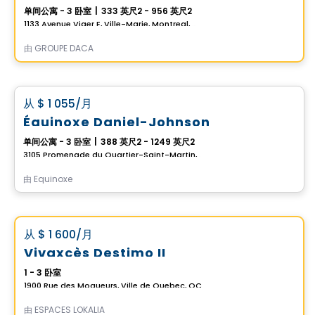
单间公寓 - 3 卧室
|
333 英尺2 - 956 英尺2
1133 Avenue Viger E, Ville-Marie, Montreal, QC
由
GROUPE DACA
公寓
favorite_border
从
$ 1 055
/月
Équinoxe Daniel-Johnson
单间公寓 - 3 卧室
|
388 英尺2 - 1249 英尺2
3105 Promenade du Quartier-Saint-Martin, Laval, QC
由
Equinoxe
公寓
Vistoo的选择
favorite_border
从
$ 1 600
/月
Vivaxcès Destimo II
1 - 3 卧室
1900 Rue des Moqueurs, Ville de Quebec, QC
由
ESPACES LOKALIA