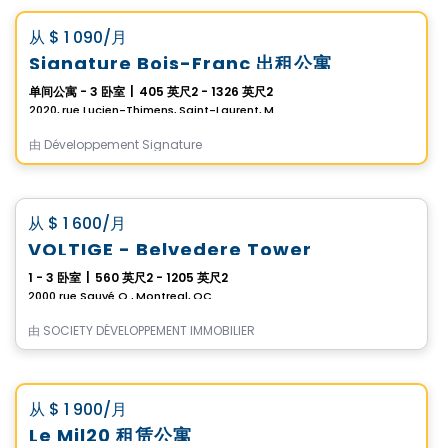
favorite_border
从
$ 1 090
/月
Promotion
Signature Bois-Franc 出租公寓
单间公寓 - 3 卧室
|
405 英尺2 - 1326 英尺2
2020, rue Lucien-Thimens, Saint-Laurent, Montreal, QC
由
Développement Signature
公寓
favorite_border
从
$ 1 600
/月
VOLTIGE - Belvedere Tower
1 - 3 卧室
|
560 英尺2 - 1205 英尺2
2000 rue Sauvé O., Montreal, QC
由
SOCIETY DÉVELOPPEMENT IMMOBILIER
公寓
Vistoo的选择
favorite_border
从
$ 1 900
/月
Le Mil20 租赁公寓