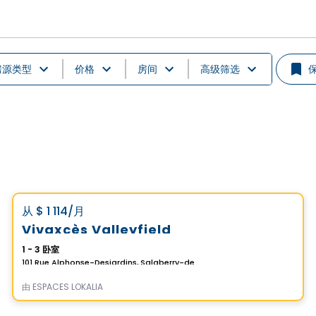
房源类型
价格
房间
高级筛选
公寓
Vistoo的选择
favorite_border
从
$ 1 114
/月
Vivaxcès Valleyfield
1 - 3 卧室
101 Rue Alphonse-Desjardins, Salaberry-de-Valleyfield, QC
由
ESPACES LOKALIA
公寓