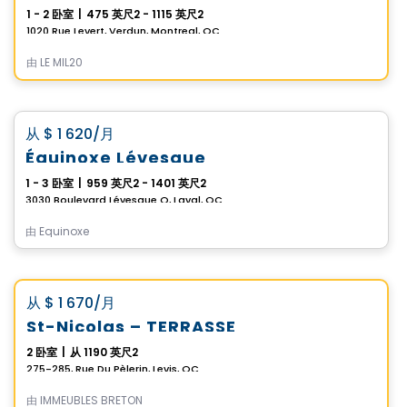
1 - 2 卧室
|
475 英尺2 - 1115 英尺2
1020 Rue Levert, Verdun, Montreal, QC
由
LE MIL20
公寓
favorite_border
从
$ 1 620
/月
Équinoxe Lévesque
1 - 3 卧室
|
959 英尺2 - 1401 英尺2
3030 Boulevard Lévesque O, Laval, QC
由
Equinoxe
公寓
Vistoo的选择
favorite_border
从
$ 1 670
/月
St-Nicolas – TERRASSE
2 卧室
|
从 1190 英尺2
275-285, Rue Du Pèlerin, Levis, QC
由
IMMEUBLES BRETON