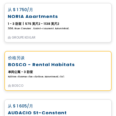
favorite_border
从
$ 1 750
/月
NORIA Apartments
1 - 3 卧室
|
575 英尺2 - 1138 英尺2
306, Rue Crevier , Saint-Laurent, Montréal, QC
由
GROUPE KEVLAR
公寓
Vistoo的选择
favorite_border
价格另谈
BOSCO - Rental Habitats
单间公寓 - 3 卧室
Nôtre-Dame-De-Grâce, Montreal, QC
由
BOSCO
公寓
favorite_border
从
$ 1 605
/月
AUDACIO St-Constant