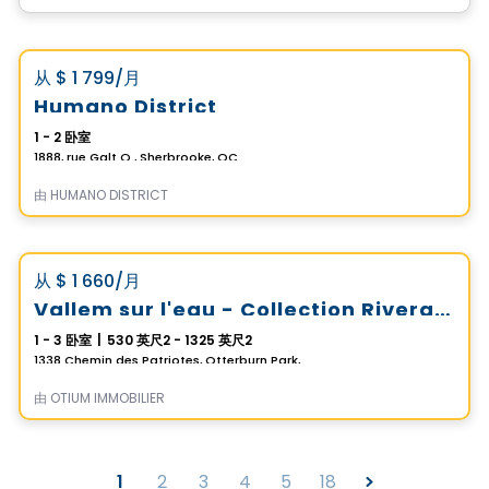
公寓
Vistoo的选择
favorite_border
从
$ 1 799
/月
Humano District
1 - 2 卧室
1888, rue Galt O , Sherbrooke, QC
由
HUMANO DISTRICT
公寓
Vistoo的选择
favorite_border
从
$ 1 660
/月
Vallem sur l'eau - Collection Riveraine
1 - 3 卧室
|
530 英尺2 - 1325 英尺2
1338 Chemin des Patriotes, Otterburn Park, QC
由
OTIUM IMMOBILIER
1
2
3
4
5
18