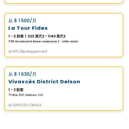
公寓
Vistoo的选择
favorite_border
从
$ 1 500
/月
La Tour Fides
1 - 3 卧室
|
323 英尺2 - 1140 英尺2
235 Boulevard Rene Levesque E., Ville-Marie, Montreal, QC
由
MTL Développement
公寓
Vistoo的选择
favorite_border
从
$ 1 630
/月
Vivaxcès District Delson
1 - 2 卧室
71 Rte 132, Delson, QC
由
ESPACES LOKALIA