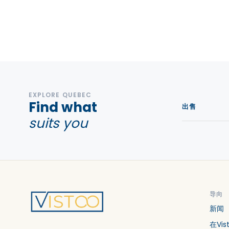
EXPLORE QUEBEC
Find what
出售
suits you
导向
新闻
在Vi