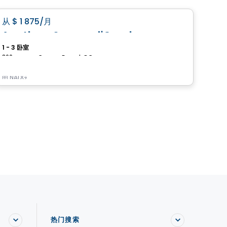
favorite_border
从
$ 1 875
/月
从
$
Agatha – Square d'Orval.
Aq
1 - 3 卧室
1 卧室
860, avenue Carson, Dorval, QC
由
NADG
由
Ar
热门搜索