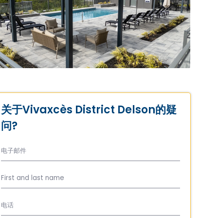
关于Vivaxcès District Delson的疑
问?