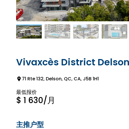
Vivaxcès District Delso
71 Rte 132, Delson, QC, CA, J5B 1H1
最低报价
$ 1 630
/月
主推户型