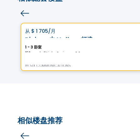
公寓
Vistoo的选择
favorite_border
从
$ 1 705
/月
Riviera 由 Vallem 打造
1 - 3 卧室
150 rue de l'Aigle, Carignan, QC
由
SIX COMMUNICATIONS
相似楼盘推荐
公寓