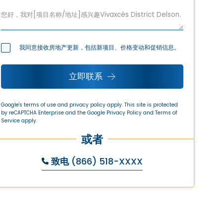
我同意接收房地产更新，包括新项目、价格变动和促销信息。
立即联系
Google's terms of use and privacy policy apply. This site is protected
by reCAPTCHA Enterprise and the Google
Privacy Policy
and
Terms of
Service
apply.
或者
致电
(866) 518-XXXX