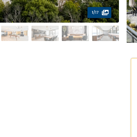
1
/17
n