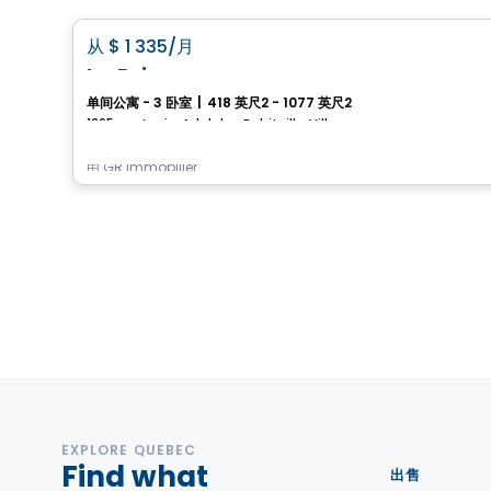
favorite_border
从
$ 1 335
/月
Le Prima
单间公寓 - 3 卧室
|
418 英尺2 - 1077 英尺2
1205, rue Louis-Adolphe-Robitaille, Ville de Quebec, QC
由
GR Immobilier
EXPLORE QUEBEC
Find what
出售