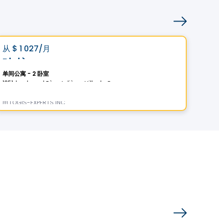
公寓
Vistoo的选择
Vis
favorite_border
从
$ 1 027
/月
从
$
Rivièra
Le 
单间公寓 - 2 卧室
1 - 
1851, boulevard Père-Lelièvre, Ville de Quebec, QC
由
LOGIS-EXPERTS INC.
由
ES
公寓