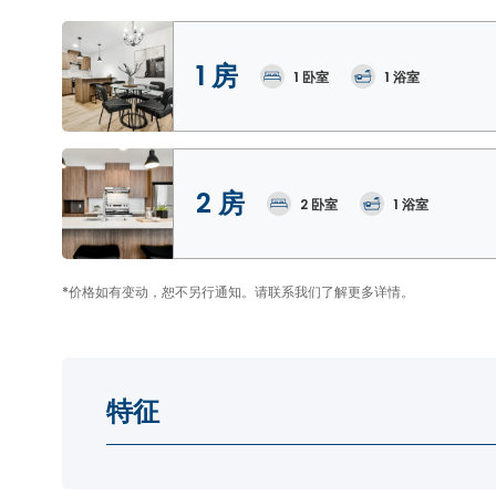
1 房
1
卧室
1
浴室
2 房
2
卧室
1
浴室
*
价格如有变动，恕不另行通知。请联系我们了解更多详情。
特征