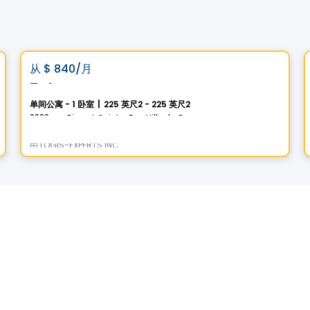
公寓
Vistoo的选择
favorite_border
从
$ 840
/月
Totem
单间公寓 - 1 卧室
|
225 英尺2 - 225 英尺2
2929, rue Pinsart, Sainte-Foy, Ville de Quebec, QC
由
LOGIS-EXPERTS INC.
公寓