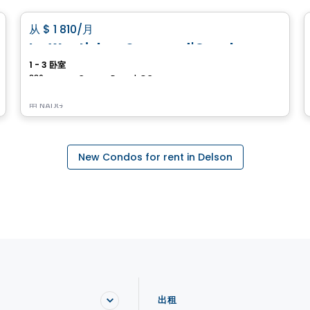
favorite_border
从
$ 1 810
/月
Le Westisle – Square d'Orval
1 - 3 卧室
880, avenue Carson, Dorval, QC
由
NADG
New Condos for rent in Delson
出租