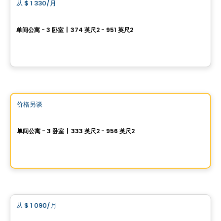
从
$ 1 330
/月
favorite_border
首月免费
UNIVERT
单间公寓 - 3 卧室
|
374 英尺2 - 951 英尺2
9435 rue Jean-Milot et 305 rue Quinlan à LASALLE, Lasalle, Montreal, QC
由
MONDEV CONSTRUCTION
公寓
Vistoo的选择
价格另谈
favorite_border
Edison Apartments
单间公寓 - 3 卧室
|
333 英尺2 - 956 英尺2
1133 Avenue Viger E, Ville-Marie, Montreal, QC
由
GROUPE DACA
公寓
从
$ 1 090
/月
favorite_border
Équinoxe Bois-Franc