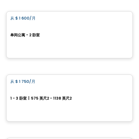
公寓
从
$ 1 600
/月
favorite_border
Le Petit Laurent - Appartements
单间公寓 - 2 卧室
1424 boul. Saint-Laurent, Montreal, QC
由
RACHEL JULIEN
公寓
从
$ 1 750
/月
favorite_border
NORIA Apartments
1 - 3 卧室
|
575 英尺2 - 1138 英尺2
306, Rue Crevier , Saint-Laurent, Montréal, QC
由
GROUPE KEVLAR
公寓