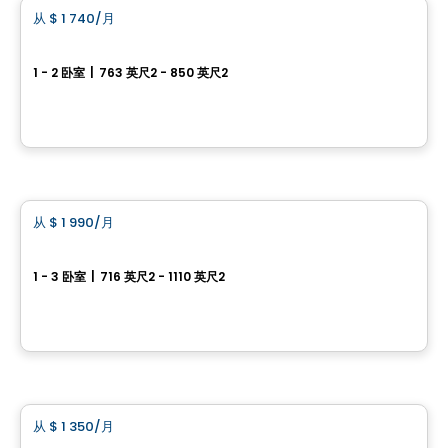
从
$ 1 740
/月
favorite_border
3810 Rue Rachel Est
1 - 2 卧室
|
763 英尺2 - 850 英尺2
3810 Rue Rachel Est, Montreal, QC
由
MSI GESTION IMMOBILIÈRE
公寓
从
$ 1 990
/月
favorite_border
Le Must – Condos Locatifs
1 - 3 卧室
|
716 英尺2 - 1110 英尺2
Rue William-MacDonald, Lachine, Montreal, QC
由
GROUPE PENTIAN
公寓
从
$ 1 350
/月
favorite_border