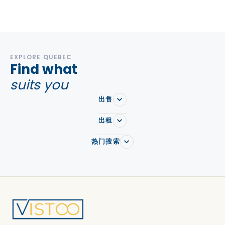
公寓 in Pierrefonds-Roxboro
公寓 in Pointe-Claire
公寓 in Riviere-des-Prairies-Pointe-aux-Trembles
公寓 in Rosemère
公寓 in Rosemont-La Petite-Patrie
EXPLORE QUEBEC
Find what
公寓 in Saint-Henri
公寓 in Saint-Laurent
suits you
公寓 in Saint-Leonard
公寓 in Sainte-Anne-de-Bellevue
出售
公寓 in Sainte-Anne-de-Bellevue
公寓 in Verdun
出租
公寓 in Vieux-Montreal
公寓 in Ville-Marie
热门搜索
公寓 in Villeray
公寓 in Westmount
公寓 in Westmount