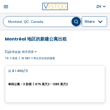
menu
ZH
filters
Montréal 地区的新建公寓出租
相关房源
排序依据:
74
个房源
/
10 383 个单位符合您的搜索
公寓
从
$ 1 450
/月
favorite_border
Monarc Collection
单间公寓 - 3 卧室
|
675 英尺2 - 1285 英尺2
11201 Boulevard Cavendish, Saint-Laurent, Montreal, QC
由
TRANTOR REALTY
公寓