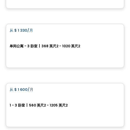
由
Quartier Dalia
公寓
从
$ 1 330
/月
favorite_border
JOSEPH
单间公寓 - 3 卧室
|
368 英尺2 - 1020 英尺2
3420 boulevard Saint-Joseph Est, Montreal, QC
由
MONDEV CONSTRUCTION
公寓
从
$ 1 600
/月
favorite_border
VOLTIGE - Belvedere Tower
1 - 3 卧室
|
560 英尺2 - 1205 英尺2
2000 rue Sauvé O., Montreal, QC
由
SOCIETY DÉVELOPPEMENT IMMOBILIER