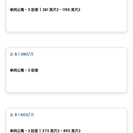
Canoe - Apartments
单间公寓 - 3 卧室
|
281 英尺2 - 1155 英尺2
4500 rue Hochelaga , Mercier-Hochelaga-Maisonneuve, Montreal, QC
由
RACHEL JULIEN
公寓
从
$ 1 390
/月
favorite_border
Promotion
Le MileBrook
单间公寓 - 3 卧室
15800, rue Sherbrooke Est, Riviere-des-Prairies-Pointe-aux-Trembles, Montreal, QC
由
Gestion Immobilière Courose
公寓
从
$ 1 600
/月
favorite_border
1 Square Phillips
单间公寓 - 2 卧室
|
373 英尺2 - 853 英尺2