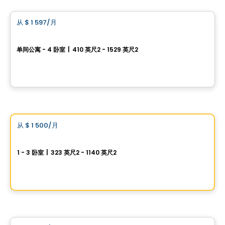
从
$ 1 597
/月
favorite_border
Grâce Luxury Rentals
单间公寓 - 4 卧室
|
410 英尺2 - 1529 英尺2
3067 boul. de Maisonneuve O, Montreal, QC
由
CAPSTONE DEVELOPMENTS
公寓
Vistoo的选择
从
$ 1 500
/月
favorite_border
La Tour Fides
1 - 3 卧室
|
323 英尺2 - 1140 英尺2
235 Boulevard Rene Levesque E., Ville-Marie, Montreal, QC
由
MTL Développement
公寓