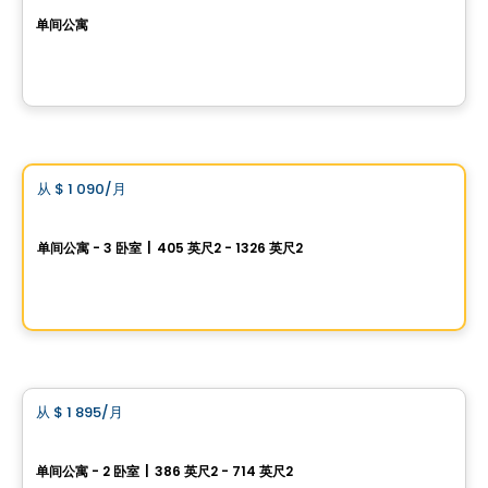
单间公寓
5375, boulevard Henri Bourassa Ouest, Montreal, QC
由
Equinoxe
公寓
Vistoo的选择
从
$ 1 090
/月
favorite_border
Promotion
Signature Bois-Franc 出租公寓
单间公寓 - 3 卧室
|
405 英尺2 - 1326 英尺2
2020, rue Lucien-Thimens, Saint-Laurent, Montreal, QC
由
Développement Signature
公寓
从
$ 1 895
/月
favorite_border
Carré Windsor
单间公寓 - 2 卧室
|
386 英尺2 - 714 英尺2