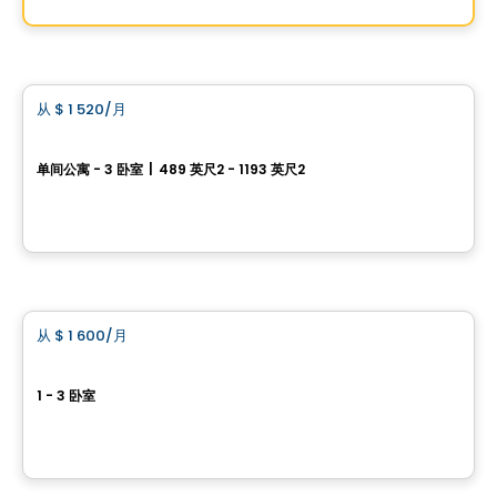
由
LE MIL20
公寓
从
$ 1 520
/月
favorite_border
*PROMOTION
CITÉ L'ACROBATE
单间公寓 - 3 卧室
|
489 英尺2 - 1193 英尺2
8205 avenue du Cirque, Montreal, QC
由
CITÉ L'ACROBATE
公寓
从
$ 1 600
/月
favorite_border
VOLTIGE - Aria Tower
1 - 3 卧室
2200 rue Sauvé Ouest, Montreal, QC
由
SOCIETY DÉVELOPPEMENT IMMOBILIER