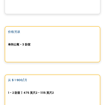
750 Rue Peel, Montreal, QC
由
AGENCE ALT
公寓
Vistoo的选择
价格另谈
favorite_border
BOSCO - Rental Habitats
单间公寓 - 3 卧室
Nôtre-Dame-De-Grâce, Montreal, QC
由
BOSCO
公寓
Vistoo的选择
从
$ 1 900
/月
favorite_border
Le Mil20 租赁公寓
1 - 2 卧室
|
475 英尺2 - 1115 英尺2
1020 Rue Levert, Verdun, Montreal, QC