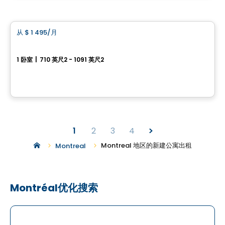
公寓
从
$ 1 495
/月
favorite_border
Le Mimosa
1 卧室
|
710 英尺2 - 1091 英尺2
14640 Bernard Geoffrion, Condo 101, Riviere-des-Prairies-Pointe-aux-Trembles, Montreal, QC
由
LE MIMOSA
1
2
3
4
Montreal 地区的新建公寓出租
Montreal
Montréal优化搜索