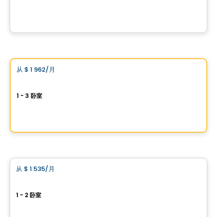
1205 Place Phillips, Montreal, QC
由
Cogir
公寓
Vistoo的选择
从
$ 1 962
/月
favorite_border
LABO
1 - 3 卧室
3555, Rue Saint-Antoine O., Westmount, Montreal, QC
由
PURIMMOBILIA
公寓
从
$ 1 535
/月
favorite_border
Quartier Dalia｜Saint-Laurent 公寓出租
1 - 2 卧室
1956, rue Bourdon, Saint-Laurent, Montreal, QC