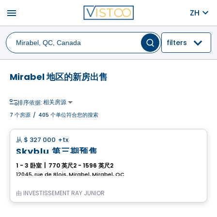
menu
ZH
filters
Mirabel 地区的新房出售
相关房源
排序依据:
7
个房源
/
405 个单位符合您的搜索
Condo
从
$ 327 000
+tx
favorite_border
Skyblu 第三期预售
1 - 3 卧室
|
770 英尺2 - 1596 英尺2
12045, rue de Blois, Mirabel, Mirabel, QC
由
INVESTISSEMENT RAY JUNIOR
房子