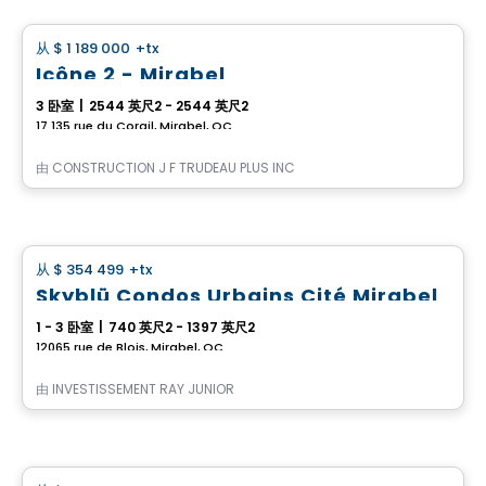
从
$ 1 189 000
+tx
favorite_border
Icône 2 - Mirabel
3 卧室
|
2544 英尺2 - 2544 英尺2
17 135 rue du Corail, Mirabel, QC
由
CONSTRUCTION J F TRUDEAU PLUS INC
Condo
从
$ 354 499
+tx
favorite_border
Skyblü Condos Urbains Cité Mirabel
1 - 3 卧室
|
740 英尺2 - 1397 英尺2
12065 rue de Blois, Mirabel, QC
由
INVESTISSEMENT RAY JUNIOR
房子