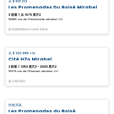
从
$ 631 213
favorite_border
Les Promenades Du Boisé Mirabel
3 卧室
|
从 1675 英尺2
15880, rue de l'Esplanade, Mirabel, QC
由
Habitations Louis Seize
Condo
从
$ 322 999
+tx
favorite_border
Cité H2o Mirabel
2 卧室
|
1050 英尺2 - 2000 英尺2
10075 rue de l'Épervier, Mirabel, QC
由
Cité H2O
房子
价格另谈
favorite_border
Les Promenades du Boisé