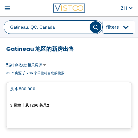
menu
ZH
filters
Gatineau 地区的新房出售
相关房源
排序依据:
39
个房源
/
286 个单位符合您的搜索
房子
从
$ 580 900
favorite_border
Domaine du Renard Blanc - Agathe
3 卧室
|
从 1266 英尺2
200 Chemin des Fondeurs, L'Ange-Gardien, QC
由
HABITATIONS BOULADIER
房子