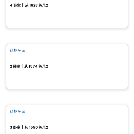
4 卧室
|
从 1628 英尺2
300, Rue Josaphat-Laframboise, Gatineau, QC
房子
价格另谈
favorite_border
Modèle Onyx
2 卧室
|
从 1574 英尺2
Chelsea, QC
房子
价格另谈
favorite_border
154 chemin Jean-Paul-Lemieux - Chelsea Creek
3 卧室
|
从 1550 英尺2
Chelsea, QC