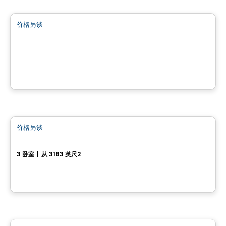
价格另谈
favorite_border
Impasse du Printemps
Impasse du Printemps, Cantley, QC
房子
价格另谈
favorite_border
27, rue du Rivage
3 卧室
|
从 3183 英尺2
27, rue du Rivage, Gatineau, QC
土地