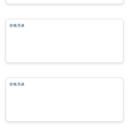
土地
价格另谈
favorite_border
182 chemin Cross
182 chemin Cross, Outaouais, QC
土地
价格另谈
favorite_border
190 Chemin Cross
190 chemin Cross, Outaouais, QC
土地