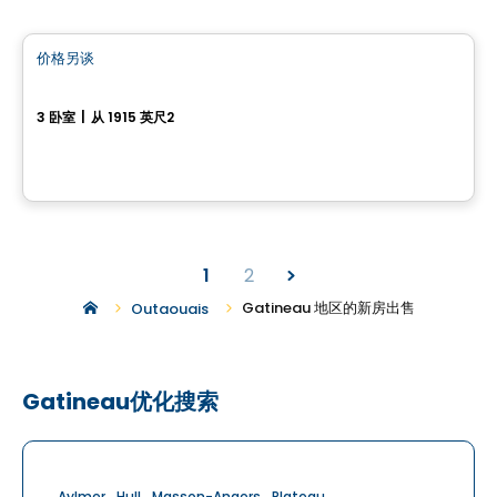
房子
价格另谈
favorite_border
63, Chemin Montpelier
3 卧室
|
从 1915 英尺2
63, Chemin Montpelier, Chelsea, QC
1
2
Gatineau 地区的新房出售
Outaouais
Gatineau优化搜索
Aylmer
Hull
Masson-Angers
Plateau