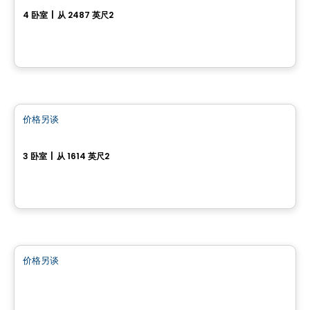
4 卧室
|
从 2487 英尺2
452, Chemin Queen's Park, Gatineau, QC
房子
价格另谈
favorite_border
Magnifique maison neuve sur terrain boisé
3 卧室
|
从 1614 英尺2
Val-Des-Monts, QC
土地
价格另谈
favorite_border
154 chemin Cross
154 chemin Cross, Outaouais, QC