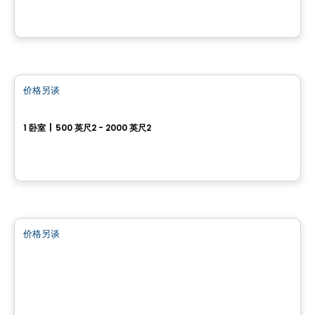
房子
价格另谈
favorite_border
55, rue Nancy-Elliott
1 卧室
|
500 英尺2 - 2000 英尺2
55, rue Nancy-Elliott, Gatineau, QC
土地
价格另谈
favorite_border
102 chemin Cross
102 chemin Cross, Outaouais, QC