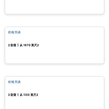
房子
价格另谈
favorite_border
2-10, Rue Amik
2 卧室
|
从 1970 英尺2
2-10, Rue Amik, Cantley, QC
房子
价格另谈
favorite_border
16, Chemin de l'Aube
2 卧室
|
从 1133 英尺2
16, Chemin de l'Aube, Val-Des-Monts, QC