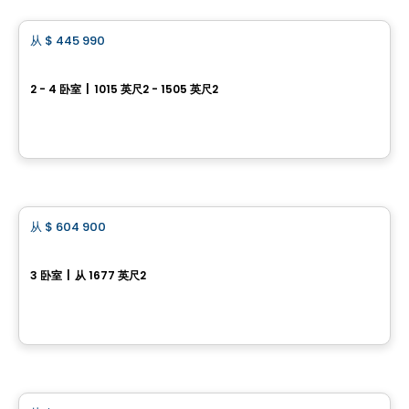
从
$ 445 990
favorite_border
Jardins du Littoral
2 - 4 卧室
|
1015 英尺2 - 1505 英尺2
94 Du Debusquage, Masson-Angers, Gatineau, QC
由
CONSTRUCTION LAVÉRENDRYE
房子
从
$ 604 900
favorite_border
Domaine du Renard Blanc - EDEN
3 卧室
|
从 1677 英尺2
220 Chemin des Fondeurs, L'Ange-Gardien, QC
由
HABITATIONS BOULADIER
房子