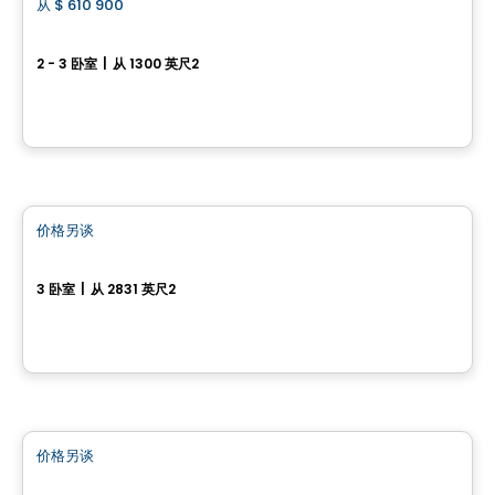
从
$ 610 900
favorite_border
119 Chemin des Conseillers
2 - 3 卧室
|
从 1300 英尺2
119 Chemin des Conseillers, L'Ange-Gardien, QC
由
HABITATIONS BOULADIER
房子
价格另谈
favorite_border
35, Rue du Rivage
3 卧室
|
从 2831 英尺2
35, rue du Rivage, Gatineau, QC
房子
价格另谈
favorite_border
300, Rue Josaphat-Laframboise