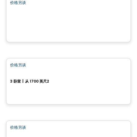
价格另谈
favorite_border
Chemin Lamarche
chemin Lamarche, L'Ange-Gardien, QC
房子
价格另谈
favorite_border
471, Avenue du Cheval-Blanc
3 卧室
|
从 1700 英尺2
471, Avenue du Cheval-Blanc, Gatineau, QC
房子
价格另谈
favorite_border
452, Chemin Queen's Park