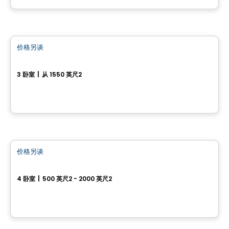
房子
价格另谈
favorite_border
166 chemin Jean-Paul-Lemieux
3 卧室
|
从 1550 英尺2
166 chemin Jean-Paul-Lemieux, Chelsea, QC
多重
价格另谈
favorite_border
388, Rue des Becs-Scie
4 卧室
|
500 英尺2 - 2000 英尺2
388, Rue des Becs-Scie, Gatineau, QC