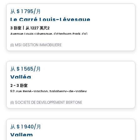
favorite_border
从
$ 1 795
/月
Le Carré Louis-Lévesque
3 卧室
|
从 1227 英尺2
Avenue Louis-Lévesque, Otterburn Park, QC
由
MSI GESTION IMMOBILIÈRE
公寓
favorite_border
从
$ 1 565
/月
Valléa
2 - 3 卧室
52, rue René-Vachon, Salaberry-de-Valleyfield, QC
由
SOCIÉTÉ DE DÉVELOPPEMENT BERTONE
公寓
favorite_border
从
$ 1 940
/月
Vallem