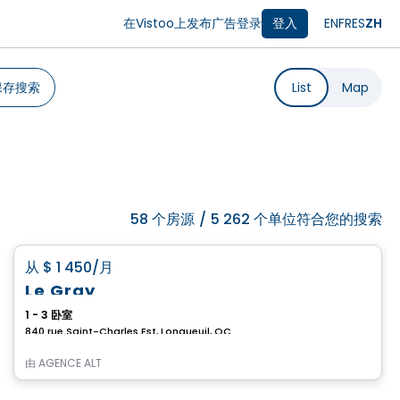
在Vistoo上发布广告
登录
登入
EN
FR
ES
ZH
保存搜索
List
Map
58
个房源
/
5 262 个单位符合您的搜索
公寓
favorite_border
从
$ 1 450
/月
Le Gray
1 - 3 卧室
840 rue Saint-Charles Est, Longueuil, QC
由
AGENCE ALT
公寓