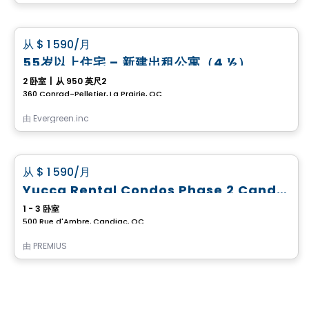
公寓
favorite_border
从
$ 1 590
/月
55岁以上住宅 – 新建出租公寓（4 ½）
2 卧室
|
从 950 英尺2
360 Conrad-Pelletier, La Prairie, QC
由
Evergreen.inc
公寓
favorite_border
从
$ 1 590
/月
Yucca Rental Condos Phase 2 Candiac
1 - 3 卧室
500 Rue d'Ambre, Candiac, QC
由
PREMIUS