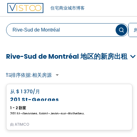
住宅
商业
城市
博客
Rive-Sud de Montréal 地区的新房出租
排序依据:
相关房源
公寓
favorite_border
从
$ 1 370
/月
201 St-Georges
1 - 2 卧室
201 St-Georges, Saint-Jean-sur-Richelieu, QC
由
ATIMCO
公寓