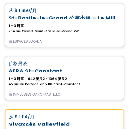
favorite_border
从
$ 1 650
/月
St-Basile-le-Grand 公寓出租 – Le Millénia
1 - 3 卧室
264 rue Prévert, Saint-Basile-le-Grand, QC
由
ESPACES LOKALIA
公寓
favorite_border
价格另谈
AERA St-Constant
1 - 3 卧室
|
642 英尺2 - 1364 英尺2
45 rue du Portage, app 101, Saint-Constant, QC
由
IMMEUBLES GARO-KASTELLO
公寓
Vistoo的选择
favorite_border
从
$ 1 114
/月
Vivaxcès Valleyfield