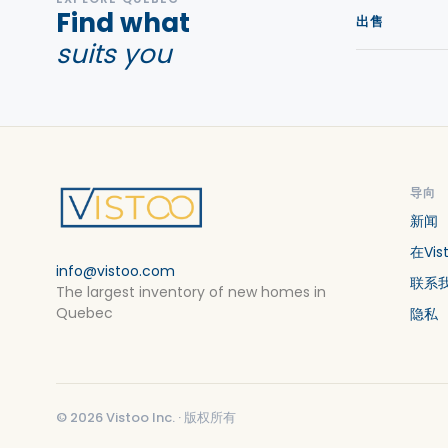
Find what
出售
suits you
导向
新闻
在Vi
info@vistoo.com
联系
The largest inventory of new homes in
Quebec
隐私
©
2026
Vistoo Inc. ·
版权所有