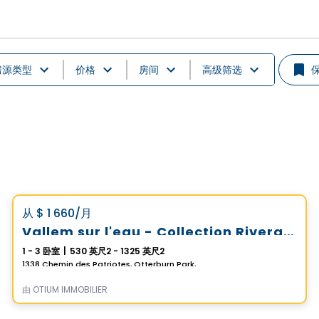
房源类型
价格
房间
高级筛选
公寓
Vistoo的选择
favorite_border
从
$ 1 660
/月
Vallem sur l'eau - Collection Riveraine
1 - 3 卧室
|
530 英尺2 - 1325 英尺2
1338 Chemin des Patriotes, Otterburn Park, QC
由
OTIUM IMMOBILIER
公寓