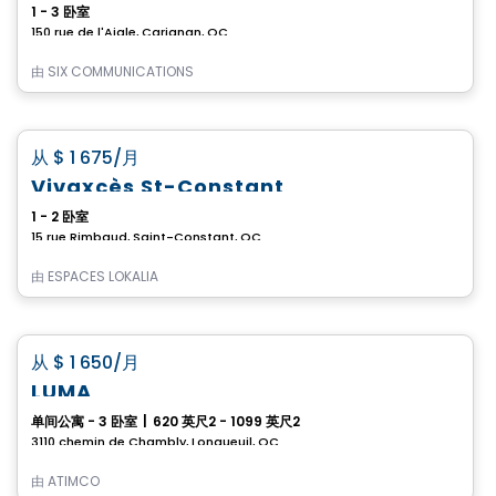
1 - 3 卧室
150 rue de l'Aigle, Carignan, QC
由
SIX COMMUNICATIONS
公寓
favorite_border
从
$ 1 675
/月
Vivaxcès St-Constant
1 - 2 卧室
15 rue Rimbaud, Saint-Constant, QC
由
ESPACES LOKALIA
公寓
favorite_border
从
$ 1 650
/月
LUMA
单间公寓 - 3 卧室
|
620 英尺2 - 1099 英尺2
3110 chemin de Chambly, Longueuil, QC
由
ATIMCO