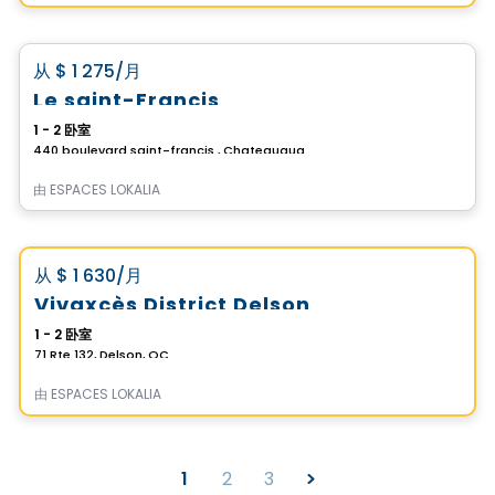
公寓
favorite_border
从
$ 1 275
/月
Le saint-Francis
1 - 2 卧室
440 boulevard saint-francis , Chateauguay, QC
由
ESPACES LOKALIA
公寓
Vistoo的选择
favorite_border
从
$ 1 630
/月
Vivaxcès District Delson
1 - 2 卧室
71 Rte 132, Delson, QC
由
ESPACES LOKALIA
1
2
3