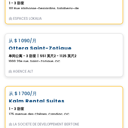
1 - 3 卧室
101 Rue Alphonse-Desjardins, Salaberry-de-Valleyfield, QC
由
ESPACES LOKALIA
公寓
favorite_border
从
$ 1 090
/月
Ottera Saint-Zotique
单间公寓 - 3 卧室
|
551 英尺2 - 1125 英尺2
1000 20e rue, Saint-Zotique, QC
由
AGENCE ALT
公寓
Vistoo的选择
favorite_border
从
$ 1 700
/月
*Promotion*
Kalm Rental Suites
1 - 3 卧室
175 avenue des Chênes, Candiac, QC
由
LA SOCIÉTÉ DE DÉVELOPPEMENT BERTONE