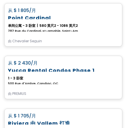
favorite_border
从
$ 1 805
/月
Point Cardinal
单间公寓 - 3 卧室
|
580 英尺2 - 1086 英尺2
282 Rue du Cardinal, st-amable, Saint-Amable, QC
由
Chevalier Seguin
公寓
favorite_border
从
$ 2 430
/月
Yucca Rental Condos Phase 1
1 - 3 卧室
500 Rue d'Ambre, Candiac, QC
由
PREMIUS
公寓
favorite_border
从
$ 1 705
/月
Riviera 由 Vallem 打造