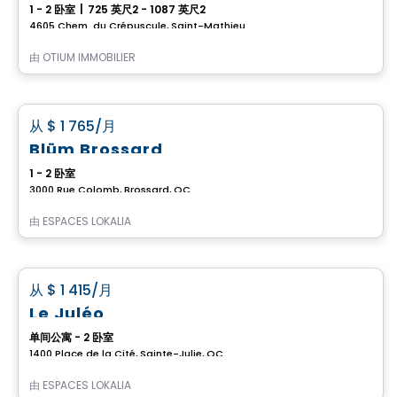
1 - 2 卧室
|
725 英尺2 - 1087 英尺2
4605 Chem. du Crépuscule, Saint-Mathieu-de-Beloeil, QC
由
OTIUM IMMOBILIER
公寓
favorite_border
从
$ 1 765
/月
Blüm Brossard
1 - 2 卧室
3000 Rue Colomb, Brossard, QC
由
ESPACES LOKALIA
公寓
favorite_border
从
$ 1 415
/月
Le Juléo
单间公寓 - 2 卧室
1400 Place de la Cité, Sainte-Julie, QC
由
ESPACES LOKALIA