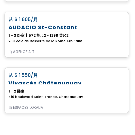
公寓
favorite_border
从
$ 1 605
/月
AUDACIO St-Constant
1 - 3 卧室
|
572 英尺2 - 1298 英尺2
280 Voie de Desserte de la Route 132, Saint-Constant, QC
由
AGENCE ALT
公寓
favorite_border
从
$ 1 550
/月
Vivaxcès Châteauguay
1 - 2 卧室
410 boulevard Saint-Francis, Chateauguay, QC
由
ESPACES LOKALIA