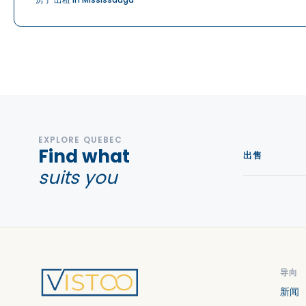
EXPLORE QUEBEC
Find what
出售
suits you
导向
新闻