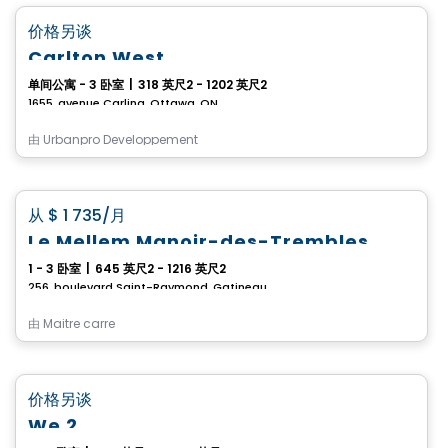
favorite_border
价格另谈
Carlton West
单间公寓 - 3 卧室
|
318 英尺2 - 1202 英尺2
1655, avenue Carling, Ottawa, ON
由
Urbanpro Developpement
公寓
favorite_border
从
$ 1 735
/月
Le Mellem Manoir-des-Trembles
1 - 3 卧室
|
645 英尺2 - 1216 英尺2
256, boulevard Saint-Raymond, Gatineau, QC
由
Maitre carre
公寓
favorite_border
价格另谈
We 2