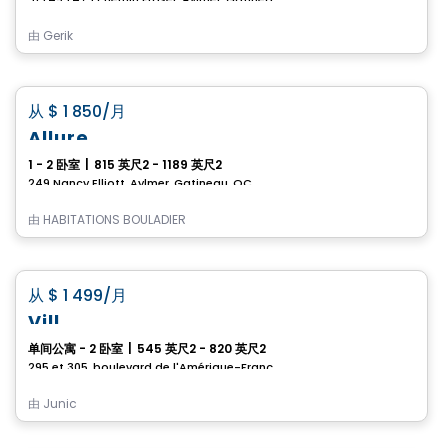
由
Gerik
公寓
favorite_border
从
$ 1 850
/月
Allure
1 - 2 卧室
|
815 英尺2 - 1189 英尺2
249 Nancy Elliott, Aylmer, Gatineau, QC
由
HABITATIONS BOULADIER
公寓
favorite_border
从
$ 1 499
/月
Vill
单间公寓 - 2 卧室
|
545 英尺2 - 820 英尺2
295 et 305, boulevard de l'Amérique-Française, Gatineau, QC
由
Junic
公寓