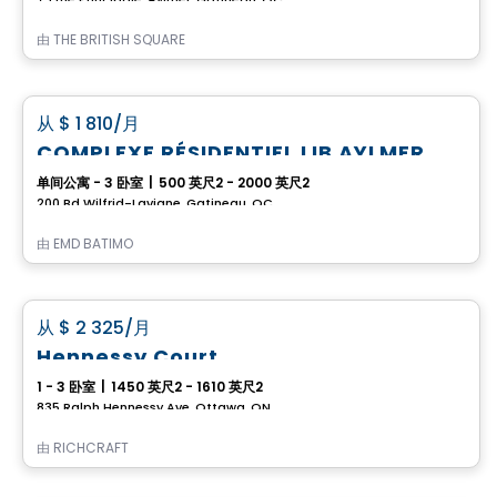
由
THE BRITISH SQUARE
公寓
favorite_border
从
$ 1 810
/月
COMPLEXE RÉSIDENTIEL LIB AYLMER
单间公寓 - 3 卧室
|
500 英尺2 - 2000 英尺2
200 Bd Wilfrid-Lavigne, Gatineau, QC
由
EMD BATIMO
房子
favorite_border
从
$ 2 325
/月
Hennessy Court
1 - 3 卧室
|
1450 英尺2 - 1610 英尺2
835 Ralph Hennessy Ave, Ottawa, ON
由
RICHCRAFT
公寓