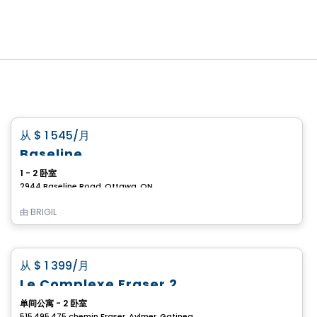
公寓
favorite_border
从
$ 1 545
/月
Baseline
1 - 2 卧室
2944 Baseline Road, Ottawa, ON
由
BRIGIL
公寓
favorite_border
从
$ 1 399
/月
Le Complexe Fraser 2
单间公寓 - 2 卧室
515,495,475 chemin Fraser, Aylmer, Gatineau, QC