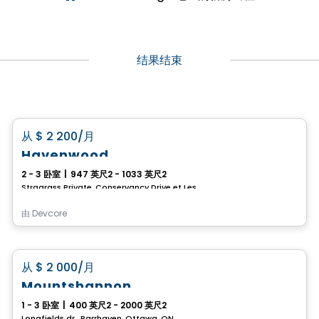
结果结束
房子
favorite_border
从
$ 2 200
/月
Havenwood
2 - 3 卧室
|
947 英尺2 - 1033 英尺2
Stragrass Private, Conservancy Drive et Les Emerson Drive Barrhaven, Ottawa, ON
由
Devcore
房子
favorite_border
从
$ 2 000
/月
Mountshannon
1 - 3 卧室
|
400 英尺2 - 2000 英尺2
Longfields dr., Barrhaven, Ottawa, ON