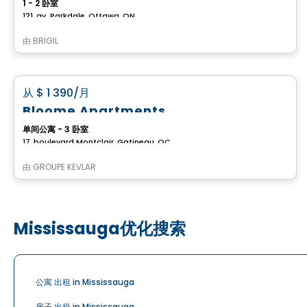
1 - 2 卧室
121, av. Parkdale, Ottawa, ON
由
BRIGIL
公寓
favorite_border
从
$ 1 390
/月
Bloome Apartments
单间公寓 - 3 卧室
17, boulevard Montclair, Gatineau, QC
由
GROUPE KEVLAR
Mississauga优化搜索
公寓 出租 in Mississauga
房子 出租 in Mississauga