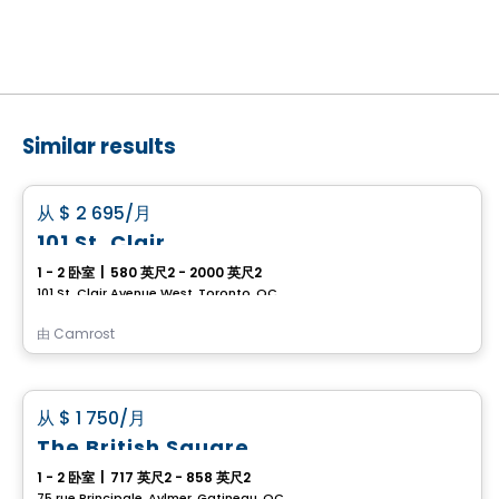
Similar results
公寓
favorite_border
从
$ 2 695
/月
101 St. Clair
1 - 2 卧室
|
580 英尺2 - 2000 英尺2
101 St. Clair Avenue West, Toronto, QC
由
Camrost
公寓
favorite_border
从
$ 1 750
/月
The British Square
1 - 2 卧室
|
717 英尺2 - 858 英尺2
75 rue Principale, Aylmer, Gatineau, QC