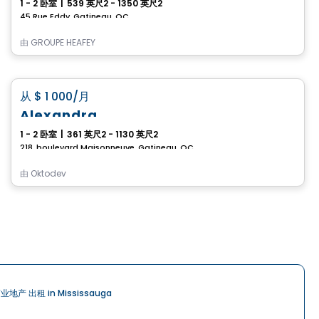
1 - 2 卧室
|
539 英尺2 - 1350 英尺2
45 Rue Eddy, Gatineau, QC
由
GROUPE HEAFEY
公寓
favorite_border
从
$ 1 000
/月
Alexandra
1 - 2 卧室
|
361 英尺2 - 1130 英尺2
218, boulevard Maisonneuve, Gatineau, QC
由
Oktodev
业地产 出租 in Mississauga