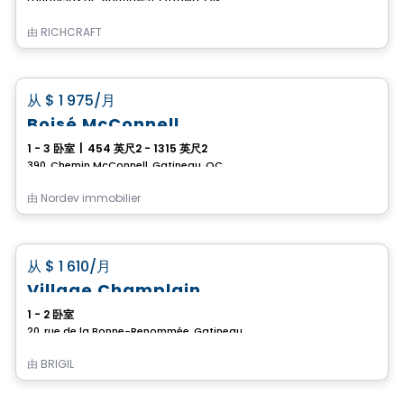
由
RICHCRAFT
公寓
favorite_border
从
$ 1 975
/月
租赁促销进行中
Boisé McConnell
1 - 3 卧室
|
454 英尺2 - 1315 英尺2
390, Chemin McConnell, Gatineau, QC
由
Nordev immobilier
公寓
favorite_border
从
$ 1 610
/月
Village Champlain
1 - 2 卧室
20, rue de la Bonne-Renommée, Gatineau, QC
由
BRIGIL
公寓