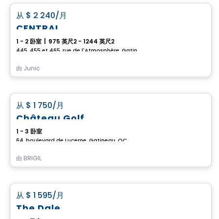
favorite_border
从
$ 2 240
/月
CENTRAL
1 - 2 卧室
|
975 英尺2 - 1244 英尺2
445, 455 et 465, rue de l'Atmosphère, Gatineau, QC
由
Junic
公寓
favorite_border
从
$ 1 750
/月
Château Golf
1 - 3 卧室
64, boulevard de Lucerne, Gatineau, QC
由
BRIGIL
公寓
favorite_border
从
$ 1 595
/月
The Dale