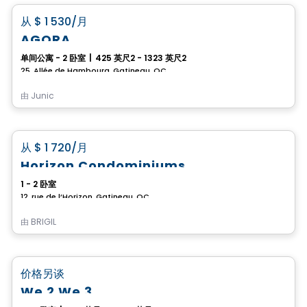
favorite_border
从
$ 1 530
/月
AGORA
单间公寓 - 2 卧室
|
425 英尺2 - 1323 英尺2
25, Allée de Hambourg, Gatineau, QC
由
Junic
公寓
favorite_border
从
$ 1 720
/月
Horizon Condominiums
1 - 2 卧室
12, rue de l’Horizon, Gatineau, QC
由
BRIGIL
公寓
favorite_border
价格另谈
We 2 We 3