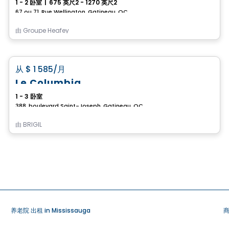
1 - 2 卧室
|
675 英尺2 - 1270 英尺2
67 ou 71, Rue Wellington, Gatineau, QC
由
Groupe Heafey
公寓
favorite_border
从
$ 1 585
/月
Le Columbia
1 - 3 卧室
388, boulevard Saint-Joseph, Gatineau, QC
由
BRIGIL
养老院 出租 in Mississauga
商