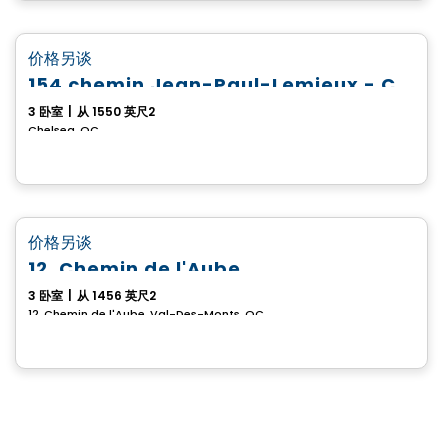
房子
favorite_border
价格另谈
154 chemin Jean-Paul-Lemieux - Chelsea Creek
3 卧室
|
从 1550 英尺2
Chelsea, QC
房子
favorite_border
价格另谈
12, Chemin de l'Aube
3 卧室
|
从 1456 英尺2
12, Chemin de l'Aube, Val-Des-Monts, QC