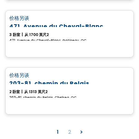
房子
favorite_border
价格另谈
471, Avenue du Cheval-Blanc
3 卧室
|
从 1700 英尺2
471, Avenue du Cheval-Blanc, Gatineau, QC
房子
favorite_border
价格另谈
203-81, chemin du Relais
2 卧室
|
从 1313 英尺2
203-81, chemin du Relais, Chelsea, QC
1
2