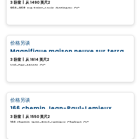
3 卧室
|
从 1490 英尺2
956-958, rue Saint-Louis, Gatineau, QC
房子
favorite_border
价格另谈
Magnifique maison neuve sur terrain boisé
3 卧室
|
从 1614 英尺2
Val-Des-Monts, QC
房子
favorite_border
价格另谈
166 chemin Jean-Paul-Lemieux
3 卧室
|
从 1550 英尺2
166 chemin Jean-Paul-Lemieux, Chelsea, QC