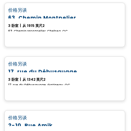
favorite_border
价格另谈
63, Chemin Montpelier
3 卧室
|
从 1915 英尺2
63, Chemin Montpelier, Chelsea, QC
房子
favorite_border
价格另谈
17, rue du Débusquage
3 卧室
|
从 1342 英尺2
17, rue du Débusquage, Gatineau, QC
房子
favorite_border
价格另谈
2-10, Rue Amik