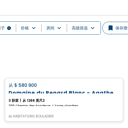
房子
价格
房间
高级筛选
保存搜
房子
favorite_border
从
$ 580 900
Domaine du Renard Blanc - Agathe
3 卧室
|
从 1266 英尺2
200 Chemin des Fondeurs, L'Ange-Gardien, QC
由
HABITATIONS BOULADIER
房子