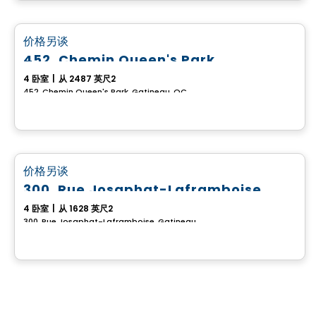
房子
favorite_border
价格另谈
452, Chemin Queen's Park
4 卧室
|
从 2487 英尺2
452, Chemin Queen's Park, Gatineau, QC
房子
favorite_border
价格另谈
300, Rue Josaphat-Laframboise
4 卧室
|
从 1628 英尺2
300, Rue Josaphat-Laframboise, Gatineau, QC