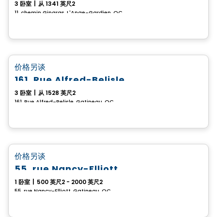
3 卧室
|
从 1341 英尺2
11, chemin Gingras, L'Ange-Gardien, QC
房子
favorite_border
价格另谈
161, Rue Alfred-Belisle
3 卧室
|
从 1528 英尺2
161, Rue Alfred-Belisle, Gatineau, QC
房子
favorite_border
价格另谈
55, rue Nancy-Elliott
1 卧室
|
500 英尺2 - 2000 英尺2
55, rue Nancy-Elliott, Gatineau, QC