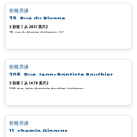
favorite_border
价格另谈
35, Rue du Rivage
3 卧室
|
从 2831 英尺2
35, rue du Rivage, Gatineau, QC
房子
favorite_border
价格另谈
208, Rue Jean-Baptiste Routhier
3 卧室
|
从 1478 英尺2
208, Rue Jean-Baptiste Routhier, Gatineau, QC
房子
favorite_border
价格另谈
11, chemin Gingras