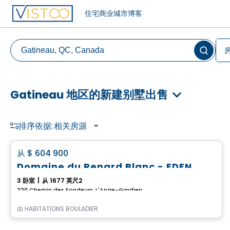
住宅
商业
城市
博客
Gatineau 地区的新建别墅出售
排序依据:
相关房源
房子
favorite_border
从
$ 604 900
Domaine du Renard Blanc - EDEN
3 卧室
|
从 1677 英尺2
220 Chemin des Fondeurs, L'Ange-Gardien, QC
由
HABITATIONS BOULADIER
房子