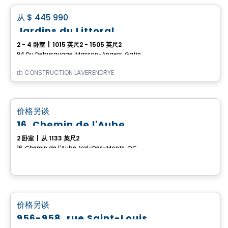
favorite_border
从
$ 445 990
Jardins du Littoral
2 - 4 卧室
|
1015 英尺2 - 1505 英尺2
94 Du Debusquage, Masson-Angers, Gatineau, QC
由
CONSTRUCTION LAVÉRENDRYE
房子
favorite_border
价格另谈
16, Chemin de l'Aube
2 卧室
|
从 1133 英尺2
16, Chemin de l'Aube, Val-Des-Monts, QC
房子
favorite_border
价格另谈
956-958, rue Saint-Louis