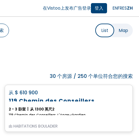
在Vistoo上发布广告
登录
登入
EN
FR
ES
ZH
索
List
Map
30
个房源
/
250 个单位符合您的搜索
房子
favorite_border
从
$ 610 900
119 Chemin des Conseillers
2 - 3 卧室
|
从 1300 英尺2
119 Chemin des Conseillers, L'Ange-Gardien, QC
由
HABITATIONS BOULADIER
房子