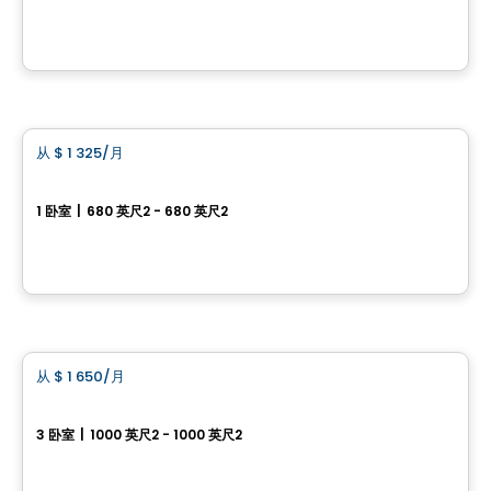
175, rue Rousseau, Sainte-Perpetue, QC
由
Construction Brouille
公寓
从
$ 1 325
/月
favorite_border
圣朱利安（Sainte-Julienne）全新 3½ 房公寓出租
1 卧室
|
680 英尺2 - 680 英尺2
2365 route 337, Sainte-Julienne, QC
由
LES HABITATIONS SF
公寓
从
$ 1 650
/月
favorite_border
圣夏尔-博罗梅 5½ 房公寓出租
3 卧室
|
1000 英尺2 - 1000 英尺2
15 rue de L´Ellipse, Saint-Charles-Borromee, QC