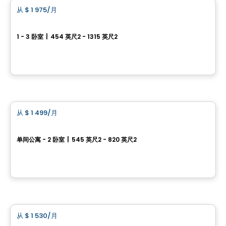
从
$ 1 975
/月
favorite_border
租赁促销进行中
Boisé McConnell
1 - 3 卧室
|
454 英尺2 - 1315 英尺2
390, Chemin McConnell, Gatineau, QC
由
Nordev immobilier
公寓
从
$ 1 499
/月
favorite_border
Vill
单间公寓 - 2 卧室
|
545 英尺2 - 820 英尺2
295 et 305, boulevard de l'Amérique-Française, Gatineau, QC
由
Junic
公寓
从
$ 1 530
/月
favorite_border