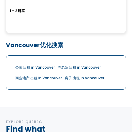
The Dale
1 - 2 卧室
121, av. Parkdale, Ottawa, ON
由
BRIGIL
Vancouver优化搜索
公寓 出租 in Vancouver
养老院 出租 in Vancouver
商业地产 出租 in Vancouver
房子 出租 in Vancouver
EXPLORE QUEBEC
Find what