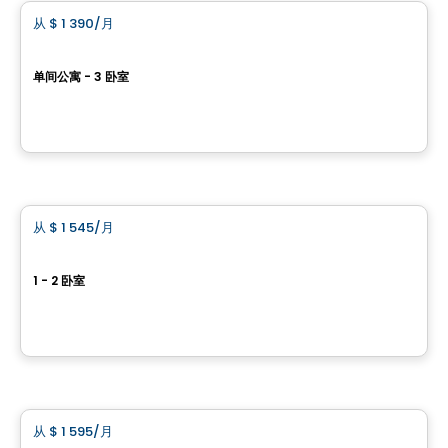
从
$ 1 390
/月
favorite_border
Bloome Apartments
单间公寓 - 3 卧室
17, boulevard Montclair, Gatineau, QC
由
GROUPE KEVLAR
公寓
从
$ 1 545
/月
favorite_border
Baseline
1 - 2 卧室
2944 Baseline Road, Ottawa, ON
由
BRIGIL
公寓
从
$ 1 595
/月
favorite_border