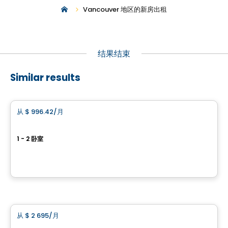
Vancouver 地区的新房出租
结果结束
Similar results
公寓
从
$ 996.42
/月
favorite_border
L'Urbania
1 - 2 卧室
70, avenue Giguère, Ville de Quebec
由
Blanc et Noir
公寓
从
$ 2 695
/月
favorite_border
101 St. Clair