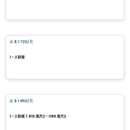
515,495,475 chemin Fraser, Aylmer, Gatineau, QC
由
Gerik
公寓
从
$ 1 720
/月
favorite_border
Horizon Condominiums
1 - 2 卧室
12, rue de l’Horizon, Gatineau, QC
由
BRIGIL
公寓
从
$ 1 850
/月
favorite_border
Allure
1 - 2 卧室
|
815 英尺2 - 1189 英尺2
249 Nancy Elliott, Aylmer, Gatineau, QC