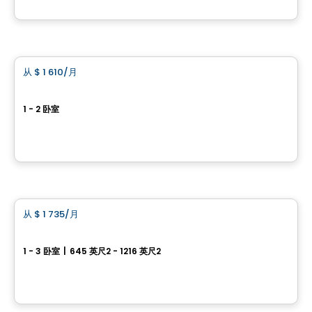
由
HABITATIONS BOULADIER
公寓
从
$ 1 610
/月
favorite_border
Village Champlain
1 - 2 卧室
20, rue de la Bonne-Renommée, Gatineau, QC
由
BRIGIL
公寓
从
$ 1 735
/月
favorite_border
Le Mellem Manoir-des-Trembles
1 - 3 卧室
|
645 英尺2 - 1216 英尺2
256, boulevard Saint-Raymond, Gatineau, QC
由
Maitre carre