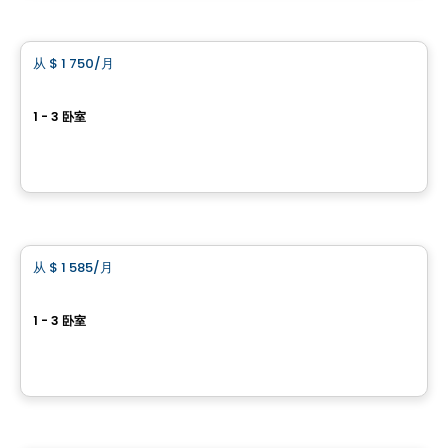
公寓
从
$ 1 750
/月
favorite_border
Château Golf
1 - 3 卧室
64, boulevard de Lucerne, Gatineau, QC
由
BRIGIL
公寓
从
$ 1 585
/月
favorite_border
Le Columbia
1 - 3 卧室
388, boulevard Saint-Joseph, Gatineau, QC
由
BRIGIL
公寓