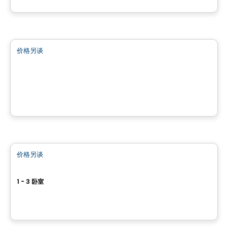
由
LES HABITATIONS SF
商业地产
价格另谈
favorite_border
Quartier Saint-Sauveur
100 Avenue Guindon,, Saint-Sauveur, QC
由
Brasswater
公寓
价格另谈
favorite_border
Rive by Collection Eardley
1 - 3 卧室
25 Allée Riley, Aylmer, Gatineau, QC
由
Dév Méta