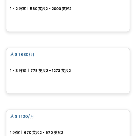
1 - 2 卧室
|
580 英尺2 - 2000 英尺2
101 St. Clair Avenue West, Toronto, QC
由
Camrost
公寓
从
$ 1 630
/月
favorite_border
Novium sur le Plateau
1 - 3 卧室
|
778 英尺2 - 1273 英尺2
3418, rue Laure-Conan, Sherbrooke, QC
由
Groupe Odyssée
公寓
从
$ 1 100
/月
favorite_border
3½ Ste-Perpétue
1 卧室
|
670 英尺2 - 670 英尺2