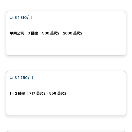
公寓
从
$ 1 810
/月
favorite_border
COMPLEXE RÉSIDENTIEL LIB AYLMER
单间公寓 - 3 卧室
|
500 英尺2 - 2000 英尺2
200 Bd Wilfrid-Lavigne, Gatineau, QC
由
EMD BATIMO
公寓
从
$ 1 750
/月
favorite_border
The British Square
1 - 2 卧室
|
717 英尺2 - 858 英尺2
75 rue Principale, Aylmer, Gatineau, QC
由
THE BRITISH SQUARE
公寓