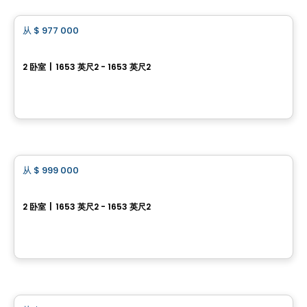
从
$ 977 000
favorite_border
Le Laurentien
2 卧室
|
1653 英尺2 - 1653 英尺2
1268 rue des îles, Saint-Jerome, QC
由
CONSTRUCTION J F TRUDEAU PLUS INC
房子
从
$ 999 000
favorite_border
Le Laurentien
2 卧室
|
1653 英尺2 - 1653 英尺2
1145 Bernache , Saint-Jerome, QC
由
CONSTRUCTION J F TRUDEAU PLUS INC
房子