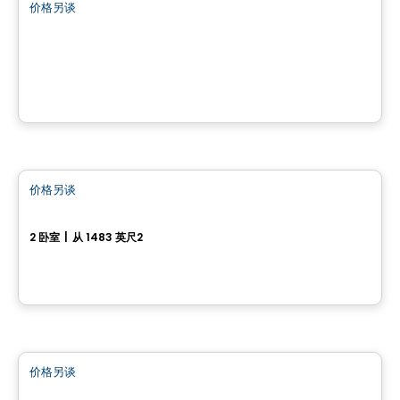
价格另谈
favorite_border
Le projet domiciliaire Prestige Terrebonne
Terrebonne, QC
房子
价格另谈
favorite_border
Le projet domiciliaire Le Colombier
2 卧室
|
从 1483 英尺2
St-Colomban, QC
房子
价格另谈
favorite_border
Modèle Sabrina