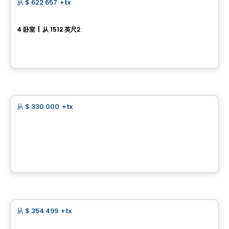
从
$ 622 657
+tx
favorite_border
Charme Townhouses
4 卧室
|
从 1512 英尺2
rue des Charmettes , Blainville, QC
由
GROUPE MATHIEU
土地
从
$ 330 000
+tx
favorite_border
Le Prestige Chambéry - Land
Blainville, QC
由
GROUPE MATHIEU
Condo
从
$ 354 499
+tx
favorite_border
Skyblü Condos Urbains Cité Mirabel