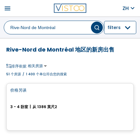
menu
ZH
filters
Rive-Nord de Montréal 地区的新房出售
相关房源
排序依据:
51
个房源
/
1 400 个单位符合您的搜索
房子
价格另谈
favorite_border
Cité du Boisé Dion
3 - 4 卧室
|
从 1386 英尺2
20845, Chemin de la Côte Nord, Boisbriand, QC
由
HABITATIONS PM
房子