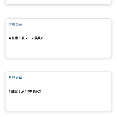
房子
价格另谈
favorite_border
Domaine du Golf Le Champêtre
4 卧室
|
从 2667 英尺2
Sainte-Anne-des-Plaines, QC
房子
价格另谈
favorite_border
Modèle Le Palmo
2 卧室
|
从 1108 英尺2
Saint-Colomban, QC