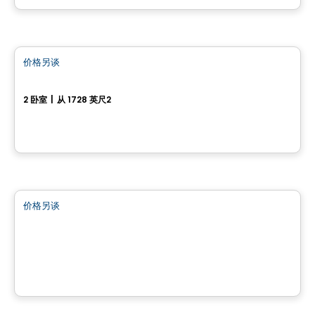
房子
价格另谈
favorite_border
Modèle Natur-L
2 卧室
|
从 1728 英尺2
Saint-Lin-Laurentides, QC
土地
价格另谈
favorite_border
Terrain à vendre à St-Calixte - Lot #4 869 583
Saint-Calixte, QC
土地