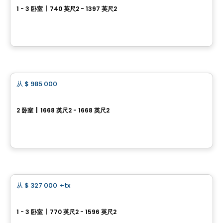
1 - 3 卧室
|
740 英尺2 - 1397 英尺2
12065 rue de Blois, Mirabel, QC
由
INVESTISSEMENT RAY JUNIOR
房子
从
$ 985 000
favorite_border
La Falaise
2 卧室
|
1668 英尺2 - 1668 英尺2
1272 rue des îles , Saint-Jerome, QC
由
CONSTRUCTION J F TRUDEAU PLUS INC
Condo
从
$ 327 000
+tx
favorite_border
Skyblu 第三期预售
1 - 3 卧室
|
770 英尺2 - 1596 英尺2
12045, rue de Blois, Mirabel, Mirabel, QC