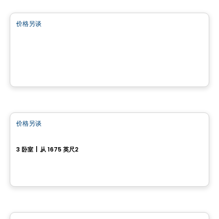
价格另谈
favorite_border
Terrain à vendre à St-Calixte - Lot #4 630 865
Saint-Calixte, QC
房子
价格另谈
favorite_border
Les Promenades du Boisé
3 卧室
|
从 1675 英尺2
Mirabel, QC
土地