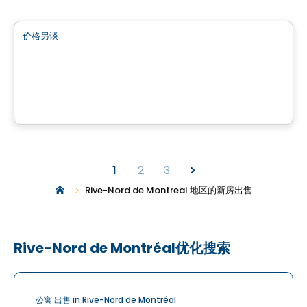
土地
价格另谈
favorite_border
Terrain à vendre à St-Calixte - Lot #4 869 592
Saint-Calixte, QC
1
2
3
Rive-Nord de Montreal 地区的新房出售
Rive-Nord de Montréal优化搜索
公寓 出售 in Rive-Nord de Montréal