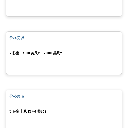
房子
价格另谈
favorite_border
Le Quartier Éco
2 卧室
|
500 英尺2 - 2000 英尺2
Sainte-Sophie, QC
房子
价格另谈
favorite_border
Quartier Osmö à Saint-Colomban
3 卧室
|
从 1344 英尺2
Saint-Colomban, QC