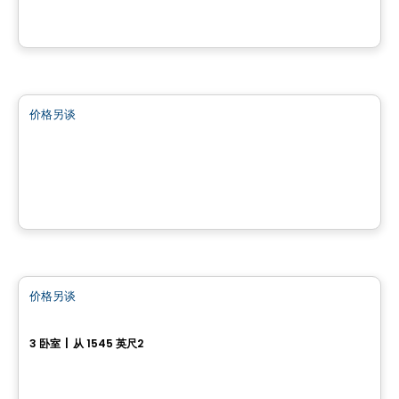
由
INVESTISSEMENT RAY JUNIOR
土地
价格另谈
favorite_border
Terrain à vendre à St-Calixte - Lot #4 630 913
Saint-Calixte, QC
房子
价格另谈
favorite_border
Modèle Véronique
3 卧室
|
从 1545 英尺2
163 rue des Saphirs, Sainte-Sophie, QC