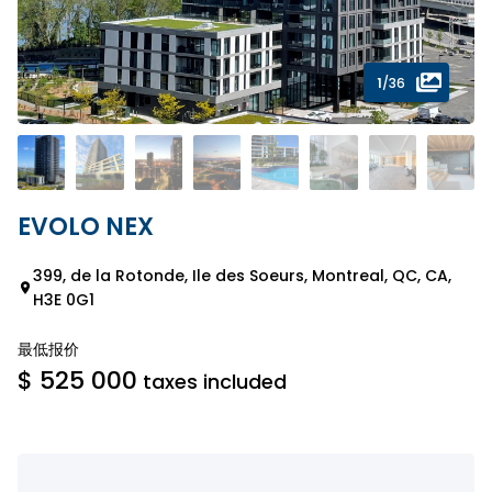
1
/36
EVOLO NEX
399, de la Rotonde, Ile des Soeurs, Montreal, QC, CA,
H3E 0G1
最低报价
$ 525 000
taxes included