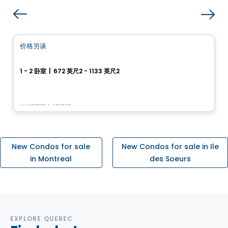
Condo
价格另谈
favorite_border
Cité Midtown
1 - 2 卧室
|
672 英尺2 - 1133 英尺2
200, boulevard Marcel-Laurin, Montreal, QC
由
Urban Capital
New Condos for sale
New Condos for sale in Ile
in Montreal
des Soeurs
EXPLORE QUEBEC