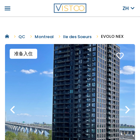
menu
ZH
EVOLO NEX
QC
Montreal
Ile des Soeurs
准备入住
favorite_border