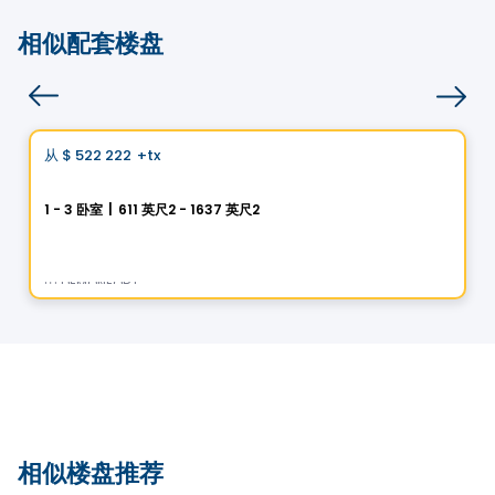
相似配套楼盘
Condo
Vistoo的选择
从
$ 522 222
+tx
favorite_border
Perspectives Bates
1 - 3 卧室
|
611 英尺2 - 1637 英尺2
75, chemin Bates, Outremont, Montreal, QC
由
DEMONFORT
相似楼盘推荐