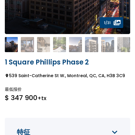
1
/31
1 Square Phillips Phase 2
539 Saint-Catherine St W., Montreal, QC, CA, H3B 3C9
最低报价
$ 347 900
+tx
特征