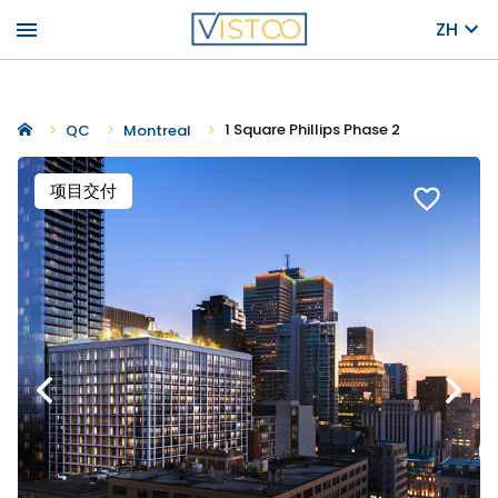
menu
ZH
1 Square Phillips Phase 2
QC
Montreal
项目交付
favorite_border