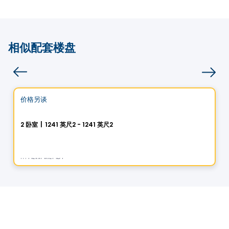
相似配套楼盘
Condo
Vistoo的选择
价格另谈
favorite_border
100% Sold out
La Chapelle - Maison Outremont II
2 卧室
|
1241 英尺2 - 1241 英尺2
480 Avenue Querbes, Outremont, Montreal, QC
由
DEMONFORT