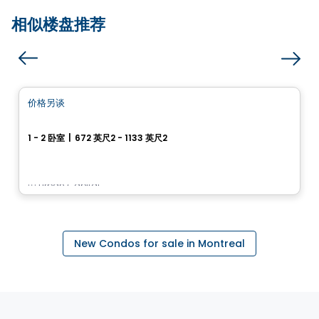
相似楼盘推荐
Condo
价格另谈
favorite_border
Cité Midtown
1 - 2 卧室
|
672 英尺2 - 1133 英尺2
200, boulevard Marcel-Laurin, Montreal, QC
由
Urban Capital
New Condos for sale in Montreal