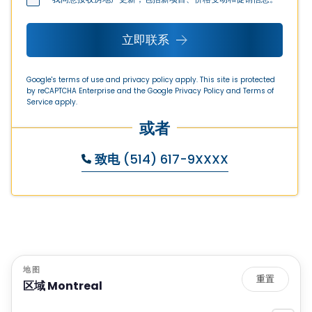
立即联系
Google's terms of use and privacy policy apply. This site is protected
by reCAPTCHA Enterprise and the Google
Privacy Policy
and
Terms of
Service
apply.
或者
致电
(514) 617-9XXXX
地图
重置
区域 Montreal