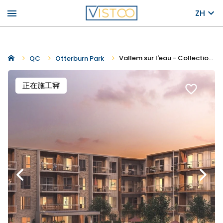
menu
ZH
Vallem sur l'eau - Collection Montagnarde
QC
Otterburn Park
正在施工🚧
favorite_border