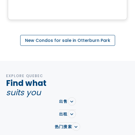
9245, rue Notre-Dame Est, Montreal, QC
由
Inovim
New Condos for sale in Otterburn Park
EXPLORE QUEBEC
Find what
suits you
出售
出租
热门搜索