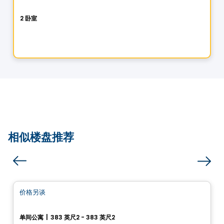
Octa
2 卧室
1305, rue Principale, Saint-Gilles, QC
由
Les projets Meraki
相似楼盘推荐
Condo
价格另谈
favorite_border
Les Cours Bellerive Condo
单间公寓
|
383 英尺2 - 383 英尺2