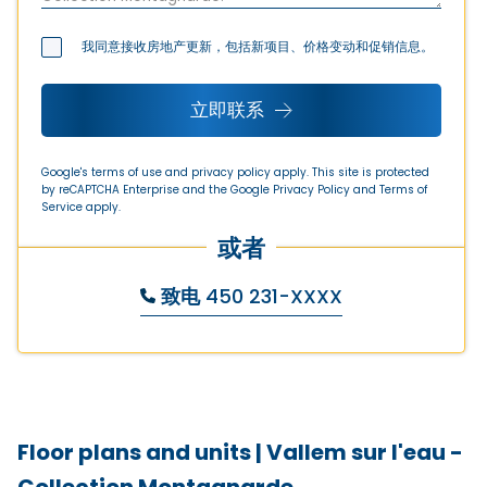
我同意接收房地产更新，包括新项目、价格变动和促销信息。
立即联系
Google's terms of use and privacy policy apply. This site is protected
by reCAPTCHA Enterprise and the Google
Privacy Policy
and
Terms of
Service
apply.
或者
致电
450 231-XXXX
Floor plans and units
|
Vallem sur l'eau -