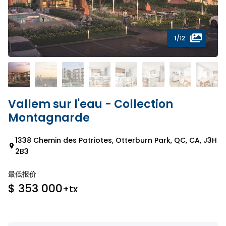
1
/12
Vallem sur l'eau - Collection
Montagnarde
1338 Chemin des Patriotes, Otterburn Park, QC, CA, J3H
2B3
最低报价
$ 353 000
+tx