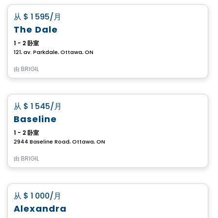
favorite_border
从
$ 1 595
/月
The Dale
1 - 2 卧室
121, av. Parkdale, Ottawa, ON
由
BRIGIL
公寓
favorite_border
从
$ 1 545
/月
Baseline
1 - 2 卧室
2944 Baseline Road, Ottawa, ON
由
BRIGIL
公寓
favorite_border
从
$ 1 000
/月
Alexandra