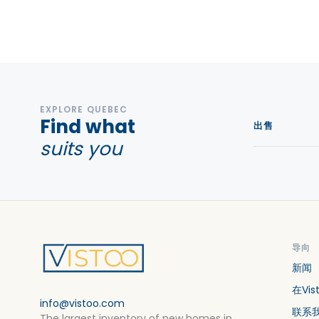
房子 出租 in Ontario
EXPLORE QUEBEC
Find what
出售
suits you
导向
新闻
在Vi
info@vistoo.com
联系
The largest inventory of new homes in