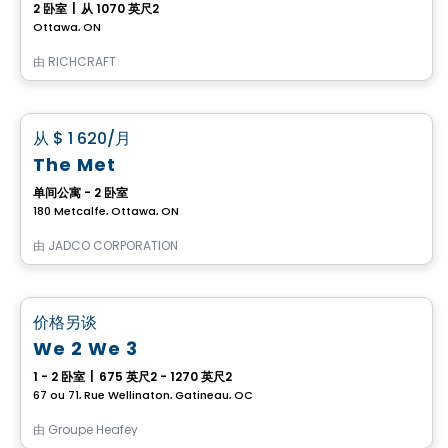
2 卧室
|
从 1070 英尺2
Ottawa, ON
由
RICHCRAFT
公寓
favorite_border
从
$ 1 620
/月
The Met
单间公寓 - 2 卧室
180 Metcalfe, Ottawa, ON
由
JADCO CORPORATION
公寓
favorite_border
价格另谈
We 2 We 3
1 - 2 卧室
|
675 英尺2 - 1270 英尺2
67 ou 71, Rue Wellington, Gatineau, QC
由
Groupe Heafey