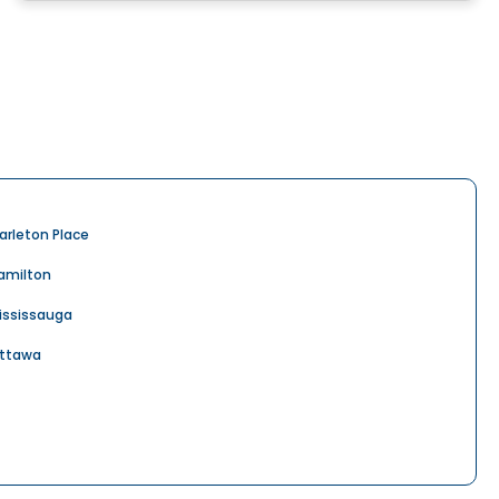
arleton Place
amilton
ississauga
ttawa
ichmond Hill
hitchurch-Stouffville
业地产 出租 in Ontario