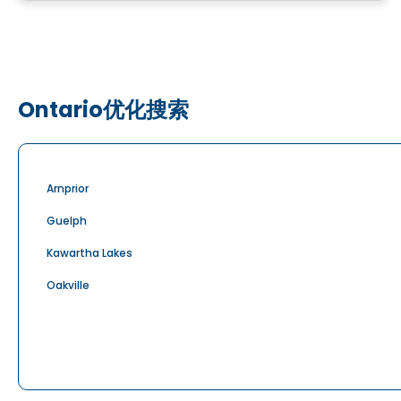
Ontario优化搜索
Arnprior
Guelph
Kawartha Lakes
Oakville
Pickering
Rockland
公寓 出租 in Ontario