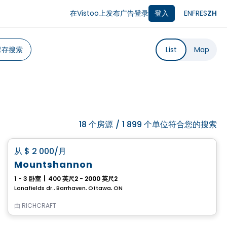
在Vistoo上发布广告
登录
登入
EN
FR
ES
ZH
保存搜索
List
Map
18
个房源
/
1 899 个单位符合您的搜索
房子
favorite_border
从
$ 2 000
/月
Mountshannon
1 - 3 卧室
|
400 英尺2 - 2000 英尺2
Longfields dr., Barrhaven, Ottawa, ON
由
RICHCRAFT
公寓