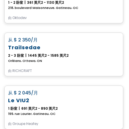
1 - 2 卧室
|
361 英尺2 - 1130 英尺2
218, boulevard Maisonneuve, Gatineau, QC
由
Oktodev
房子
favorite_border
从
$ 2 350
/月
Trailsedge
2 - 3 卧室
|
1445 英尺2 - 1585 英尺2
Orléans, Ottawa, ON
由
RICHCRAFT
公寓
favorite_border
从
$ 2 045
/月
Le VIU2
1 卧室
|
691 英尺2 - 890 英尺2
199, rue Laurier, Gatineau, QC
由
Groupe Heafey