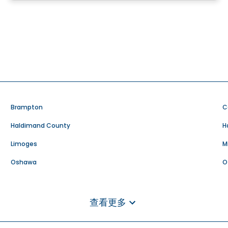
Brampton
C
Haldimand County
H
Limoges
M
Oshawa
O
Regional Municipality of Niagara
R
Toronto
W
查看更多
养老院 出租 in Ontario
商