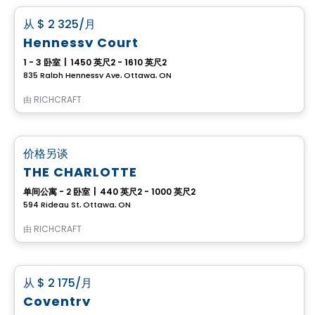
favorite_border
从
$ 2 325
/月
Hennessy Court
1 - 3 卧室
|
1450 英尺2 - 1610 英尺2
835 Ralph Hennessy Ave, Ottawa, ON
由
RICHCRAFT
公寓
favorite_border
价格另谈
THE CHARLOTTE
单间公寓 - 2 卧室
|
440 英尺2 - 1000 英尺2
594 Rideau St, Ottawa, ON
由
RICHCRAFT
公寓
favorite_border
从
$ 2 175
/月
Coventry