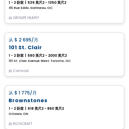
1 - 2 卧室
|
539 英尺2 - 1350 英尺2
45 Rue Eddy, Gatineau, QC
由
GROUPE HEAFEY
公寓
favorite_border
从
$ 2 695
/月
101 St. Clair
1 - 2 卧室
|
580 英尺2 - 2000 英尺2
101 St. Clair Avenue West, Toronto, QC
由
Camrost
公寓
favorite_border
从
$ 1 775
/月
Brownstones
1 - 2 卧室
|
618 英尺2 - 860 英尺2
Ottawa, ON
由
RICHCRAFT