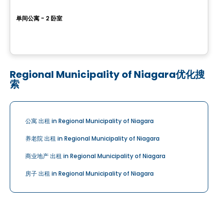
The Met
单间公寓 - 2 卧室
180 Metcalfe, Ottawa, ON
由
JADCO CORPORATION
Regional Municipality of Niagara优化搜
索
公寓 出租 in Regional Municipality of Niagara
养老院 出租 in Regional Municipality of Niagara
商业地产 出租 in Regional Municipality of Niagara
房子 出租 in Regional Municipality of Niagara