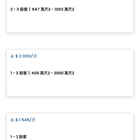
2 - 3 卧室
|
947 英尺2 - 1033 英尺2
Stragrass Private, Conservancy Drive et Les Emerson Drive Barrhaven, Ottawa, ON
由
Devcore
房子
从
$ 2 000
/月
favorite_border
Mountshannon
1 - 3 卧室
|
400 英尺2 - 2000 英尺2
Longfields dr., Barrhaven, Ottawa, ON
由
RICHCRAFT
公寓
从
$ 1 545
/月
favorite_border
Baseline
1 - 2 卧室