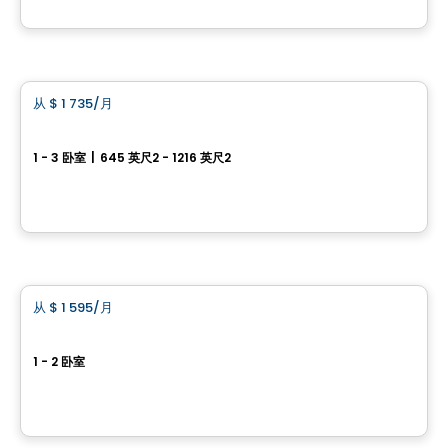
由
BRIGIL
公寓
从
$ 1 735
/月
favorite_border
Le Mellem Manoir-des-Trembles
1 - 3 卧室
|
645 英尺2 - 1216 英尺2
256, boulevard Saint-Raymond, Gatineau, QC
由
Maitre carre
公寓
从
$ 1 595
/月
favorite_border
The Dale
1 - 2 卧室
121, av. Parkdale, Ottawa, ON
由
BRIGIL