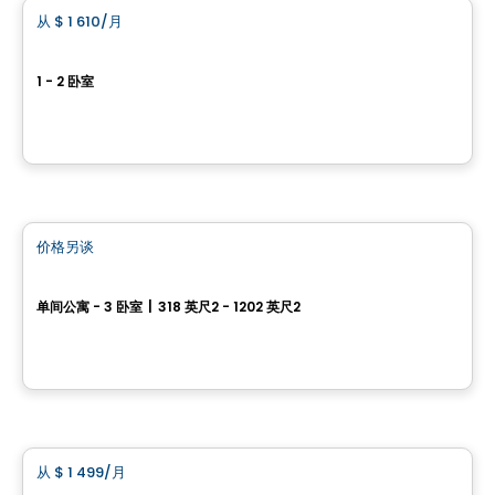
从
$ 1 610
/月
favorite_border
Village Champlain
1 - 2 卧室
20, rue de la Bonne-Renommée, Gatineau, QC
由
BRIGIL
公寓
价格另谈
favorite_border
Carlton West
单间公寓 - 3 卧室
|
318 英尺2 - 1202 英尺2
1655, avenue Carling, Ottawa, ON
由
Urbanpro Developpement
公寓
从
$ 1 499
/月
favorite_border