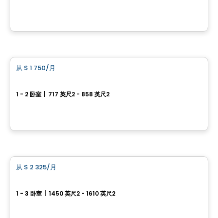
2944 Baseline Road, Ottawa, ON
由
BRIGIL
公寓
从
$ 1 750
/月
favorite_border
The British Square
1 - 2 卧室
|
717 英尺2 - 858 英尺2
75 rue Principale, Aylmer, Gatineau, QC
由
THE BRITISH SQUARE
房子
从
$ 2 325
/月
favorite_border
Hennessy Court
1 - 3 卧室
|
1450 英尺2 - 1610 英尺2
835 Ralph Hennessy Ave, Ottawa, ON