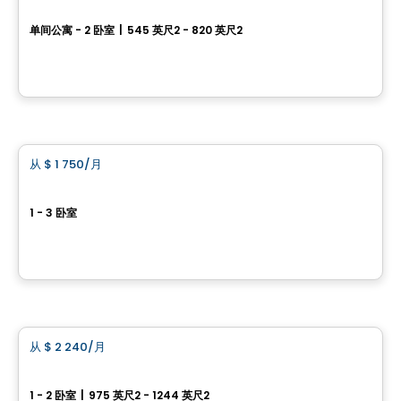
Vill
单间公寓 - 2 卧室
|
545 英尺2 - 820 英尺2
295 et 305, boulevard de l'Amérique-Française, Gatineau, QC
由
Junic
公寓
从
$ 1 750
/月
favorite_border
Château Golf
1 - 3 卧室
64, boulevard de Lucerne, Gatineau, QC
由
BRIGIL
公寓
从
$ 2 240
/月
favorite_border
CENTRAL
1 - 2 卧室
|
975 英尺2 - 1244 英尺2