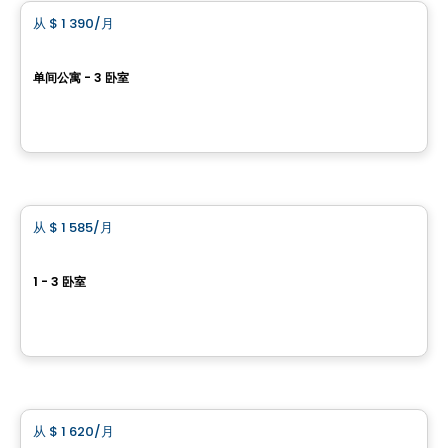
从
$ 1 390
/月
favorite_border
Bloome Apartments
单间公寓 - 3 卧室
17, boulevard Montclair, Gatineau, QC
由
GROUPE KEVLAR
公寓
从
$ 1 585
/月
favorite_border
Le Columbia
1 - 3 卧室
388, boulevard Saint-Joseph, Gatineau, QC
由
BRIGIL
公寓
从
$ 1 620
/月
favorite_border