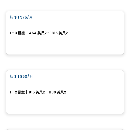
公寓
从
$ 1 975
/月
favorite_border
租赁促销进行中
Boisé McConnell
1 - 3 卧室
|
454 英尺2 - 1315 英尺2
390, Chemin McConnell, Gatineau, QC
由
Nordev immobilier
公寓
从
$ 1 850
/月
favorite_border
Allure
1 - 2 卧室
|
815 英尺2 - 1189 英尺2
249 Nancy Elliott, Aylmer, Gatineau, QC
由
HABITATIONS BOULADIER
公寓