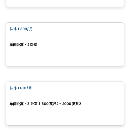
由
RICHCRAFT
公寓
从
$ 1 399
/月
favorite_border
Le Complexe Fraser 2
单间公寓 - 2 卧室
515,495,475 chemin Fraser, Aylmer, Gatineau, QC
由
Gerik
公寓
从
$ 1 810
/月
favorite_border
COMPLEXE RÉSIDENTIEL LIB AYLMER
单间公寓 - 3 卧室
|
500 英尺2 - 2000 英尺2
200 Bd Wilfrid-Lavigne, Gatineau, QC
由
EMD BATIMO