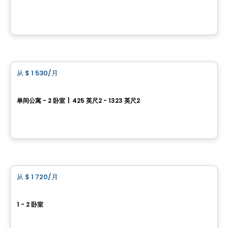
445, 455 et 465, rue de l'Atmosphère, Gatineau, QC
由
Junic
公寓
从
$ 1 530
/月
favorite_border
AGORA
单间公寓 - 2 卧室
|
425 英尺2 - 1323 英尺2
25, Allée de Hambourg, Gatineau, QC
由
Junic
公寓
从
$ 1 720
/月
favorite_border
Horizon Condominiums
1 - 2 卧室
12, rue de l’Horizon, Gatineau, QC