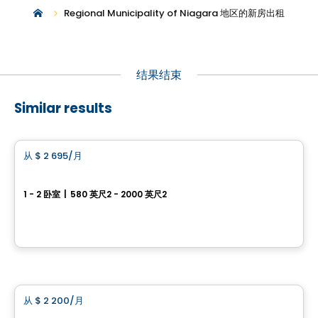
Regional Municipality of Niagara 地区的新房出租
结果结束
Similar results
公寓
从
$ 2 695
/月
favorite_border
101 St. Clair
1 - 2 卧室
|
580 英尺2 - 2000 英尺2
101 St. Clair Avenue West, Toronto, QC
由
Camrost
房子
从
$ 2 200
/月
favorite_border
Havenwood