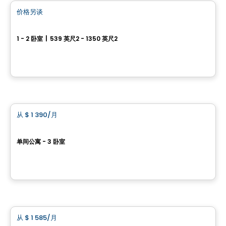
价格另谈
favorite_border
We 2
1 - 2 卧室
|
539 英尺2 - 1350 英尺2
45 Rue Eddy, Gatineau, QC
由
GROUPE HEAFEY
公寓
从
$ 1 390
/月
favorite_border
Bloome Apartments
单间公寓 - 3 卧室
17, boulevard Montclair, Gatineau, QC
由
GROUPE KEVLAR
公寓
从
$ 1 585
/月
favorite_border