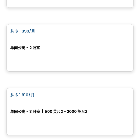
由
THE BRITISH SQUARE
公寓
从
$ 1 399
/月
favorite_border
Le Complexe Fraser 2
单间公寓 - 2 卧室
515,495,475 chemin Fraser, Aylmer, Gatineau, QC
由
Gerik
公寓
从
$ 1 810
/月
favorite_border
COMPLEXE RÉSIDENTIEL LIB AYLMER
单间公寓 - 3 卧室
|
500 英尺2 - 2000 英尺2
200 Bd Wilfrid-Lavigne, Gatineau, QC
由
EMD BATIMO