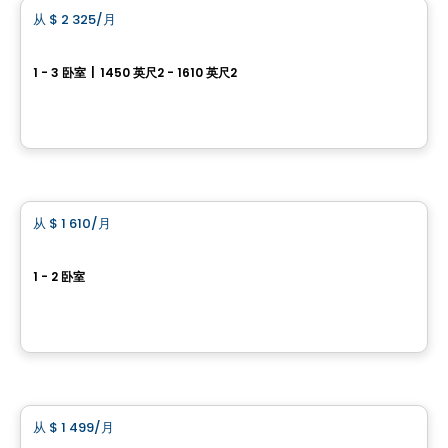
从
$ 2 325
/月
favorite_border
Hennessy Court
1 - 3 卧室
|
1450 英尺2 - 1610 英尺2
835 Ralph Hennessy Ave, Ottawa, ON
由
RICHCRAFT
公寓
从
$ 1 610
/月
favorite_border
Village Champlain
1 - 2 卧室
20, rue de la Bonne-Renommée, Gatineau, QC
由
BRIGIL
公寓
从
$ 1 499
/月
favorite_border