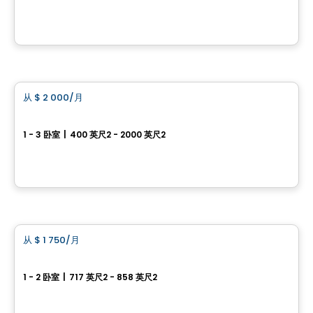
25 Allée Riley, Aylmer, Gatineau, QC
由
Dév Méta
房子
从
$ 2 000
/月
favorite_border
Mountshannon
1 - 3 卧室
|
400 英尺2 - 2000 英尺2
Longfields dr., Barrhaven, Ottawa, ON
由
RICHCRAFT
公寓
从
$ 1 750
/月
favorite_border
The British Square
1 - 2 卧室
|
717 英尺2 - 858 英尺2
75 rue Principale, Aylmer, Gatineau, QC