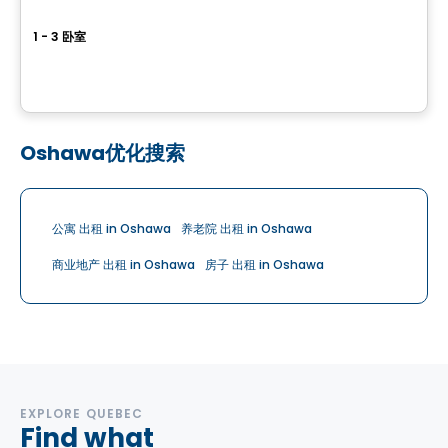
Le Columbia
1 - 3 卧室
388, boulevard Saint-Joseph, Gatineau, QC
由
BRIGIL
Oshawa优化搜索
公寓 出租 in Oshawa
养老院 出租 in Oshawa
商业地产 出租 in Oshawa
房子 出租 in Oshawa
EXPLORE QUEBEC
Find what