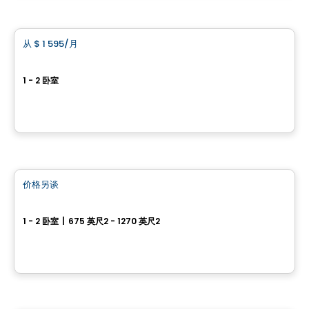
公寓
从
$ 1 595
/月
favorite_border
The Dale
1 - 2 卧室
121, av. Parkdale, Ottawa, ON
由
BRIGIL
公寓
价格另谈
favorite_border
We 2 We 3
1 - 2 卧室
|
675 英尺2 - 1270 英尺2
67 ou 71, Rue Wellington, Gatineau, QC
由
Groupe Heafey
公寓