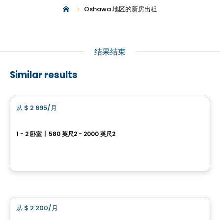
Oshawa 地区的新房出租
结果结束
Similar results
公寓
从
$ 2 695
/月
favorite_border
101 St. Clair
1 - 2 卧室
|
580 英尺2 - 2000 英尺2
101 St. Clair Avenue West, Toronto, QC
由
Camrost
房子
从
$ 2 200
/月
favorite_border
Havenwood