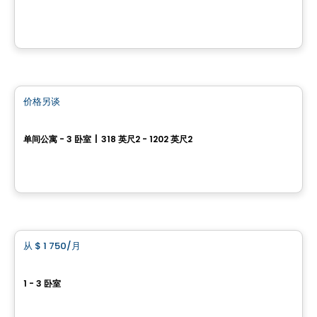
25, Allée de Hambourg, Gatineau, QC
由
Junic
公寓
价格另谈
favorite_border
Carlton West
单间公寓 - 3 卧室
|
318 英尺2 - 1202 英尺2
1655, avenue Carling, Ottawa, ON
由
Urbanpro Developpement
公寓
从
$ 1 750
/月
favorite_border
Château Golf
1 - 3 卧室
64, boulevard de Lucerne, Gatineau, QC