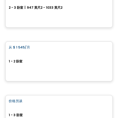
2 - 3 卧室
|
947 英尺2 - 1033 英尺2
Stragrass Private, Conservancy Drive et Les Emerson Drive Barrhaven, Ottawa, ON
由
Devcore
公寓
从
$ 1 545
/月
favorite_border
Baseline
1 - 2 卧室
2944 Baseline Road, Ottawa, ON
由
BRIGIL
公寓
价格另谈
favorite_border
Rive by Collection Eardley
1 - 3 卧室