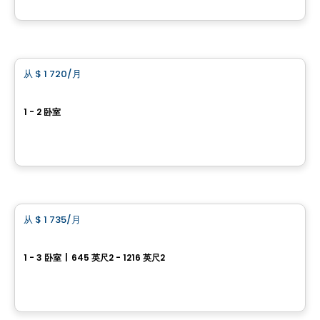
由
BRIGIL
公寓
从
$ 1 720
/月
favorite_border
Horizon Condominiums
1 - 2 卧室
12, rue de l’Horizon, Gatineau, QC
由
BRIGIL
公寓
从
$ 1 735
/月
favorite_border
Le Mellem Manoir-des-Trembles
1 - 3 卧室
|
645 英尺2 - 1216 英尺2
256, boulevard Saint-Raymond, Gatineau, QC
由
Maitre carre