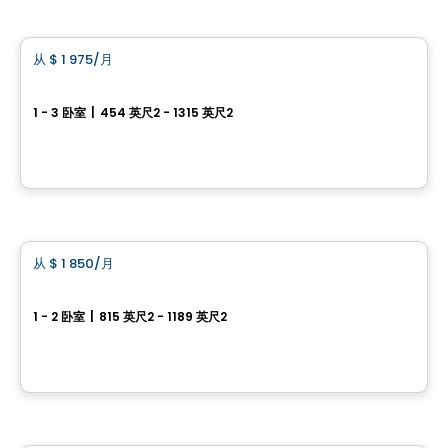
公寓
从
$ 1 975
/月
favorite_border
租赁促销进行中
Boisé McConnell
1 - 3 卧室
|
454 英尺2 - 1315 英尺2
390, Chemin McConnell, Gatineau, QC
由
Nordev immobilier
公寓
从
$ 1 850
/月
favorite_border
Allure
1 - 2 卧室
|
815 英尺2 - 1189 英尺2
249 Nancy Elliott, Aylmer, Gatineau, QC
由
HABITATIONS BOULADIER
房子