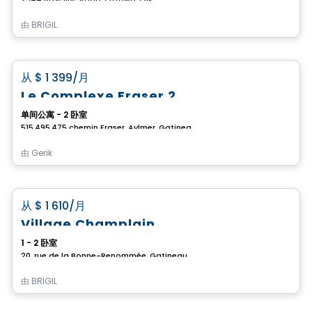
由
BRIGIL
公寓
favorite_border
从
$ 1 399
/月
Le Complexe Fraser 2
单间公寓 - 2 卧室
515,495,475 chemin Fraser, Aylmer, Gatineau, QC
由
Gerik
公寓
favorite_border
从
$ 1 610
/月
Village Champlain
1 - 2 卧室
20, rue de la Bonne-Renommée, Gatineau, QC
由
BRIGIL
公寓