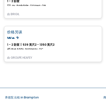
1 - 2 卧室
121, av. Parkdale, Ottawa, ON
由
BRIGIL
公寓
favorite_border
价格另谈
We 2
1 - 2 卧室
|
539 英尺2 - 1350 英尺2
45 Rue Eddy, Gatineau, QC
由
GROUPE HEAFEY
养老院 出租 in Brampton
商