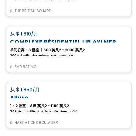
由
THE BRITISH SQUARE
公寓
favorite_border
从
$ 1 810
/月
COMPLEXE RÉSIDENTIEL LIB AYLMER
单间公寓 - 3 卧室
|
500 英尺2 - 2000 英尺2
200 Bd Wilfrid-Lavigne, Gatineau, QC
由
EMD BATIMO
公寓
favorite_border
从
$ 1 850
/月
Allure
1 - 2 卧室
|
815 英尺2 - 1189 英尺2
249 Nancy Elliott, Aylmer, Gatineau, QC
由
HABITATIONS BOULADIER
房子