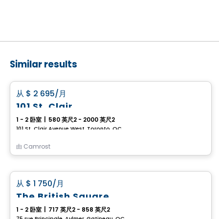
Similar results
公寓
favorite_border
从
$ 2 695
/月
101 St. Clair
1 - 2 卧室
|
580 英尺2 - 2000 英尺2
101 St. Clair Avenue West, Toronto, QC
由
Camrost
公寓
favorite_border
从
$ 1 750
/月
The British Square
1 - 2 卧室
|
717 英尺2 - 858 英尺2
75 rue Principale, Aylmer, Gatineau, QC