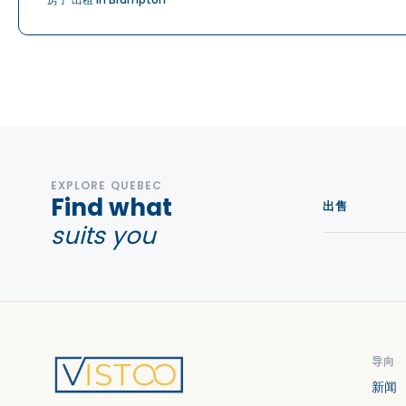
EXPLORE QUEBEC
Find what
出售
suits you
导向
新闻