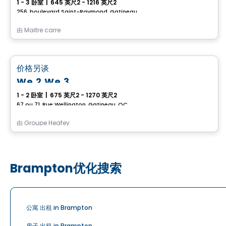
1 - 3 卧室
|
645 英尺2 - 1216 英尺2
256, boulevard Saint-Raymond, Gatineau, QC
由
Maitre carre
公寓
favorite_border
价格另谈
We 2 We 3
1 - 2 卧室
|
675 英尺2 - 1270 英尺2
67 ou 71, Rue Wellington, Gatineau, QC
由
Groupe Heafey
Brampton优化搜索
公寓 出租 in Brampton
房子 出租 in Brampton