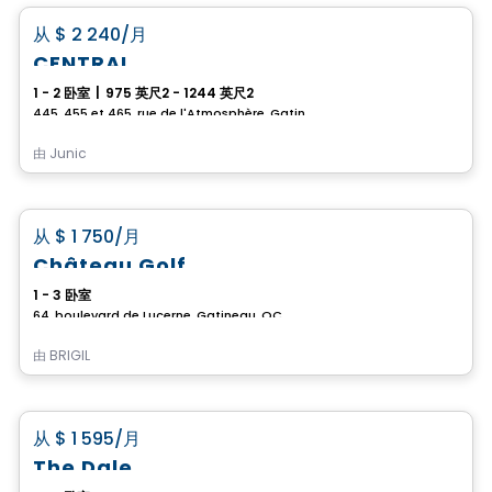
favorite_border
从
$ 2 240
/月
CENTRAL
1 - 2 卧室
|
975 英尺2 - 1244 英尺2
445, 455 et 465, rue de l'Atmosphère, Gatineau, QC
由
Junic
公寓
favorite_border
从
$ 1 750
/月
Château Golf
1 - 3 卧室
64, boulevard de Lucerne, Gatineau, QC
由
BRIGIL
公寓
favorite_border
从
$ 1 595
/月
The Dale