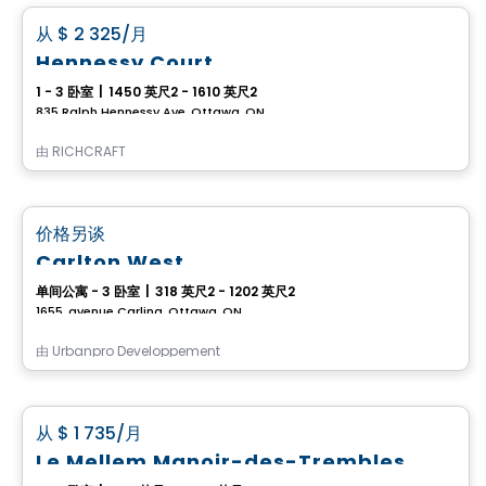
favorite_border
从
$ 2 325
/月
Hennessy Court
1 - 3 卧室
|
1450 英尺2 - 1610 英尺2
835 Ralph Hennessy Ave, Ottawa, ON
由
RICHCRAFT
公寓
favorite_border
价格另谈
Carlton West
单间公寓 - 3 卧室
|
318 英尺2 - 1202 英尺2
1655, avenue Carling, Ottawa, ON
由
Urbanpro Developpement
公寓
favorite_border
从
$ 1 735
/月
Le Mellem Manoir-des-Trembles