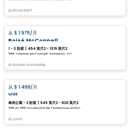
由
RICHCRAFT
公寓
favorite_border
从
$ 1 975
/月
租赁促销进行中
Boisé McConnell
1 - 3 卧室
|
454 英尺2 - 1315 英尺2
390, Chemin McConnell, Gatineau, QC
由
Nordev immobilier
公寓
favorite_border
从
$ 1 499
/月
Vill
单间公寓 - 2 卧室
|
545 英尺2 - 820 英尺2
295 et 305, boulevard de l'Amérique-Française, Gatineau, QC
由
Junic
公寓