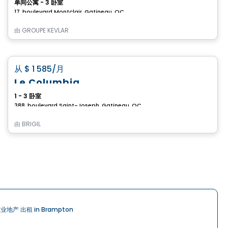
单间公寓 - 3 卧室
17, boulevard Montclair, Gatineau, QC
由
GROUPE KEVLAR
公寓
favorite_border
从
$ 1 585
/月
Le Columbia
1 - 3 卧室
388, boulevard Saint-Joseph, Gatineau, QC
由
BRIGIL
业地产 出租 in Brampton