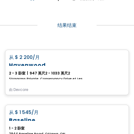
结果结束
房子
favorite_border
从
$ 2 200
/月
Havenwood
2 - 3 卧室
|
947 英尺2 - 1033 英尺2
Stragrass Private, Conservancy Drive et Les Emerson Drive Barrhaven, Ottawa, ON
由
Devcore
公寓
favorite_border
从
$ 1 545
/月
Baseline
1 - 2 卧室
2944 Baseline Road, Ottawa, ON