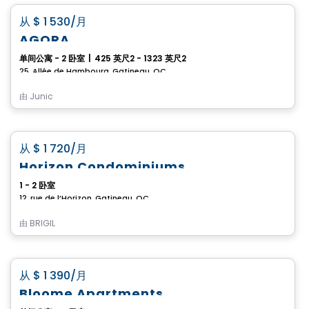
favorite_border
从
$ 1 530
/月
AGORA
单间公寓 - 2 卧室
|
425 英尺2 - 1323 英尺2
25, Allée de Hambourg, Gatineau, QC
由
Junic
公寓
favorite_border
从
$ 1 720
/月
Horizon Condominiums
1 - 2 卧室
12, rue de l’Horizon, Gatineau, QC
由
BRIGIL
公寓
favorite_border
从
$ 1 390
/月
Bloome Apartments