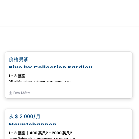
公寓
favorite_border
价格另谈
Rive by Collection Eardley
1 - 3 卧室
25 Allée Riley, Aylmer, Gatineau, QC
由
Dév Méta
房子
favorite_border
从
$ 2 000
/月
Mountshannon
1 - 3 卧室
|
400 英尺2 - 2000 英尺2
Longfields dr., Barrhaven, Ottawa, ON