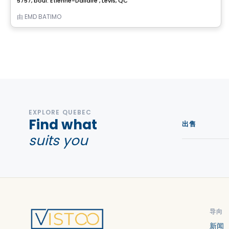
5757, boul. Étienne-Dallaire , Levis, QC
由
EMD BATIMO
EXPLORE QUEBEC
Find what
出售
suits you
导向
新闻