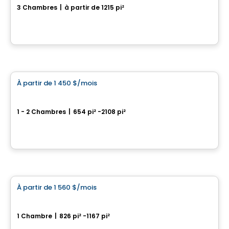
3 Chambres
|
à partir de 1215 pi²
374-384, Rue Du Pèlerin, Levis, QC
Par
Le page immo
Condo/Appartement
À partir de
1 450 $
/mois
favorite_border
Le Fitz
1 - 2 Chambres
|
654 pi² -2108 pi²
1645, boulevard Guillaume-Couture, Saint-Romuald, Levis, QC
Par
MSI GESTION IMMOBILIÈRE
Condo/Appartement
À partir de
1 560 $
/mois
favorite_border
St-Nicolas – PIONNIER
1 Chambre
|
826 pi² -1167 pi²
1061, rue de l'École, Levis, QC