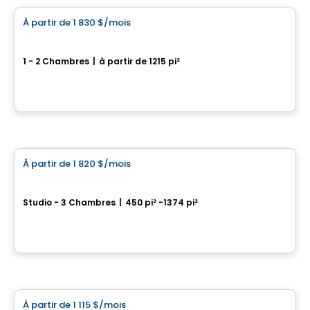
À partir de
1 830 $
/mois
favorite_border
St-Nicolas – SUD
1 - 2 Chambres
|
à partir de 1215 pi²
2750 Bd Guillaume-Couture, Levis, QC
Par
IMMEUBLES BRETON
Condo/Appartement
À partir de
1 820 $
/mois
favorite_border
St-Nicolas – OUEST
Studio - 3 Chambres
|
450 pi² -1374 pi²
5757, boul. Étienne-Dallaire , Levis, QC
Par
IMMEUBLES BRETON
Condo/Appartement
À partir de
1 115 $
/mois
favorite_border