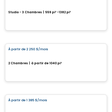
Loges Saint-Nicolas
Studio - 3 Chambres
|
559 pi² -1382 pi²
2720, rue Guillaume-Couture, Levis, QC
Par
Blanc et Noir
Condo/Appartement
À partir de
2 250 $
/mois
favorite_border
Le Hector
2 Chambres
|
à partir de 1040 pi²
Rue De L’Estran, Levis, QC
Par
Blanc et Noir
Condo/Appartement
À partir de
1 385 $
/mois
favorite_border
District GC