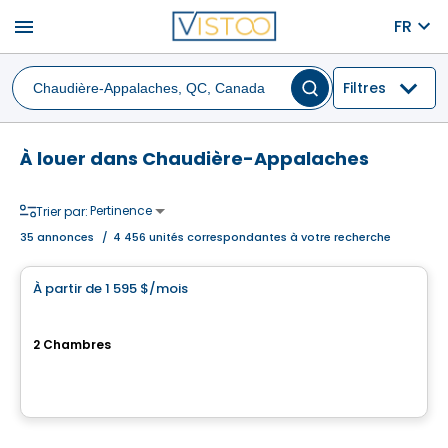
menu
FR
Filtres
À louer dans Chaudière-Appalaches
Pertinence
Trier par:
35
annonces
/
4 456 unités correspondantes à votre recherche
Condo/Appartement
À partir de
1 595 $
/mois
favorite_border
Le GC - Condos Locatifs
2 Chambres
Rue Du Pèlerin, Levis, QC
Par
Terrain Dev
Condo/Appartement