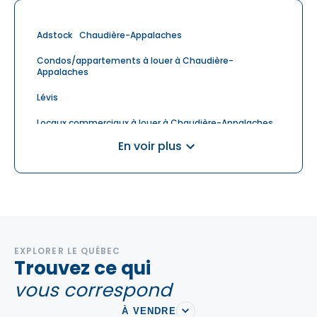
Adstock
Chaudière-Appalaches
Condos/appartements à louer à Chaudière-
Appalaches
Lévis
Locaux commerciaux à louer à Chaudière-Appalaches
En voir plus
Maisons à louer à Chaudière-Appalaches
Résidences pour aînés à louer à Chaudière-Appalaches
Saint-Anselme
Saint-Apollinaire
Saint-Charles-de-Bellechasse
Saint-Fabien-de-Panet
Saint-Gilles
Saint-Henri
EXPLORER LE QUÉBEC
Trouvez ce qui
Saint-Isidore
Saint-Jean-Port-Joli
vous correspond
Saint-Lambert-de-Lauzon
À VENDRE