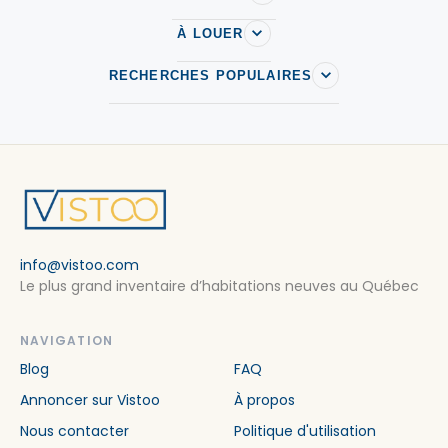
Saint-Lazare-de-Bellechasse
À LOUER
Saint-Narcisse-de-Beaurivage
RECHERCHES POPULAIRES
Saint-Patrice-de-Beaurivage
Sainte-Marie
St-Croix
Thetford Mines
Val-Alain
Vallee-Jonction
Vallée-Jonction
info@vistoo.com
Le plus grand inventaire d’habitations neuves au Québec
NAVIGATION
Blog
FAQ
Annoncer sur Vistoo
À propos
Nous contacter
Politique d'utilisation