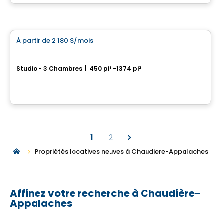
Par
IMMEUBLES BRETON
Appartement
À partir de
2 180 $
/mois
favorite_border
RÉSIDENCE L'AUBIER
Studio - 3 Chambres
|
450 pi² -1374 pi²
1015, chemin du Sault, Levis, QC
Par
EMD BATIMO
1
2
Propriétés locatives neuves à Chaudiere-Appalaches
Affinez votre recherche à Chaudière-
Appalaches