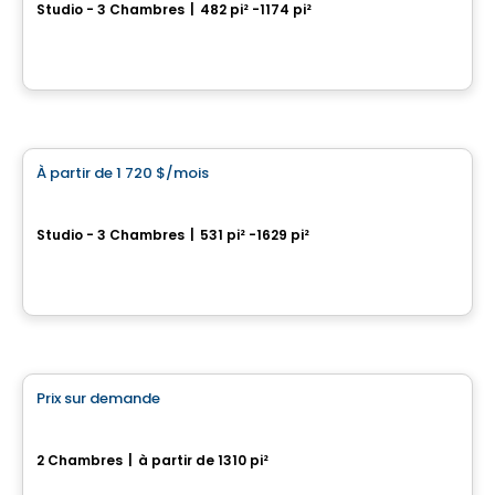
Studio - 3 Chambres
|
482 pi² -1174 pi²
1377 rue d'Anticosti, Levis, QC
Par
Logisco
Condo/Appartement
À partir de
1 720 $
/mois
favorite_border
St-Nicolas – HORIZON
Studio - 3 Chambres
|
531 pi² -1629 pi²
1045, rue Pierre-Perrault, Levis, QC
Par
IMMEUBLES BRETON
Appartement
Prix sur demande
favorite_border
Sila 1 & 2
2 Chambres
|
à partir de 1310 pi²
Rue Du Pèlerin, Levis, QC