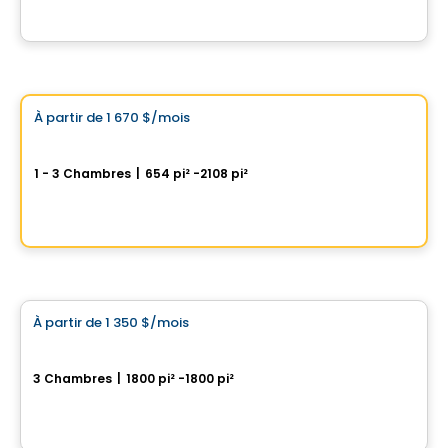
Par
GROUPE DAMCO
Condo/Appartement
Choix de Vistoo
À partir de
1 670 $
/mois
favorite_border
St-Nicolas – TERRASSE
1 - 3 Chambres
|
654 pi² -2108 pi²
77 Président-Kennedy, Levis, QC
Par
IMMEUBLES BRETON
Condo/Appartement
À partir de
1 350 $
/mois
favorite_border
St-Nicolas – AZURA Forêt
3 Chambres
|
1800 pi² -1800 pi²
1539, rue Hector-Fabre, Levis