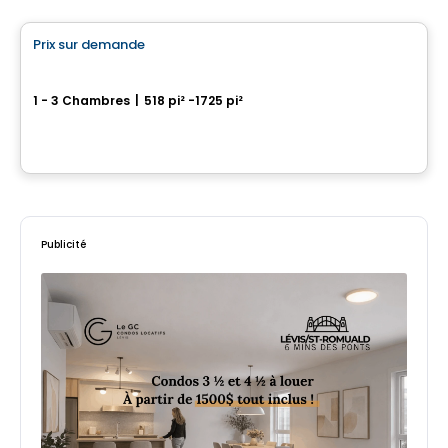
Prix sur demande
favorite_border
St-Nicolas – AZURA Fleuve
1 - 3 Chambres
|
518 pi² -1725 pi²
5355-5359 Guillaume-Couture, Levis, QC
Par
IMMEUBLES BRETON
Publicité