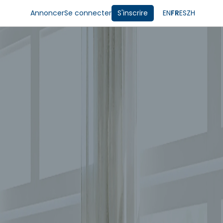
Annoncer
Se connecter
S'inscrire
EN
FR
ES
ZH