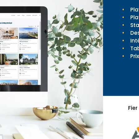
Pla
Pla
St
Des
Int
Tab
Pri
Fie