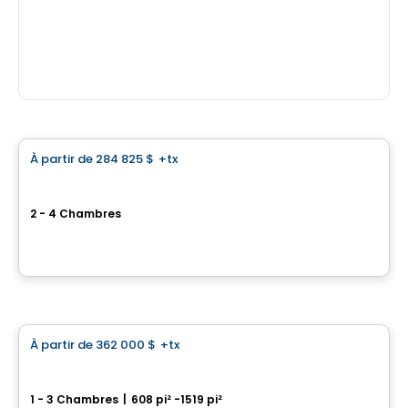
Condo
À partir de
284 825 $
+tx
favorite_border
Gare du Canal Condominiums
2 - 4 Chambres
380 Avenue George-V, Lachine, Montreal, QC
Par
GROUPE PENTIAN
Condo
À partir de
362 000 $
+tx
favorite_border
Fleming sur le Parc
1 - 3 Chambres
|
608 pi² -1519 pi²