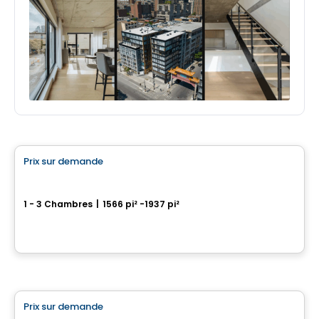
Condo
Prix sur demande
favorite_border
YUL Penthouse - Collection Penthouse
1 - 3 Chambres
|
1566 pi² -1937 pi²
1450 Boulevard René-Lévesque O, Ville-Marie, Montreal, QC
Par
BRIVIA GROUP
Condo
Prix sur demande
favorite_border