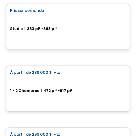
Prix sur demande
favorite_border
Les Cours Bellerive Condo
Studio
|
383 pi² -383 pi²
9245, rue Notre-Dame Est, Montreal, QC
Par
Inovim
Condo
À partir de
289 000 $
+tx
favorite_border
ENTICY
1 - 2 Chambres
|
472 pi² -617 pi²
1230 Rue Mackay, Ville-Marie, Montreal, QC
Par
OMNIA TECHNOLOGIES
Condo
À partir de
299 000 $
+tx
favorite_border