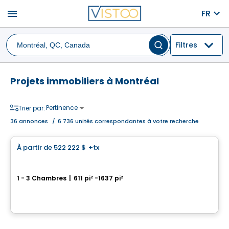
menu
FR
Filtres
Projets immobiliers à Montréal
Pertinence
Trier par:
36
annonces
/
6 736 unités correspondantes à votre recherche
Condo
À partir de
522 222 $
+tx
favorite_border
Perspectives Bates
1 - 3 Chambres
|
611 pi² -1637 pi²
75, chemin Bates, Outremont, Montreal, QC
Par
DEMONFORT
Condo