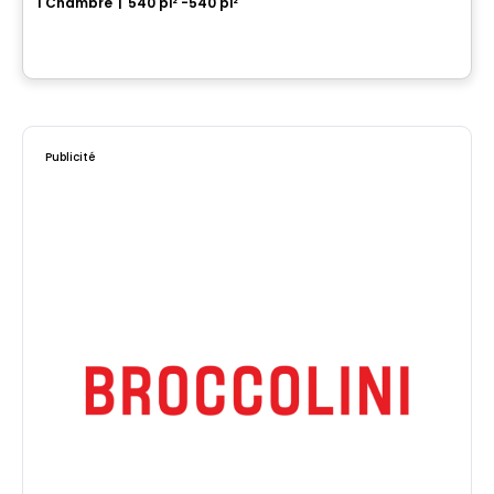
1 Chambre
|
540 pi² -540 pi²
585, avenue Glengarry, Mont-Royal, Montreal, QC
Par
Axxys
Publicité