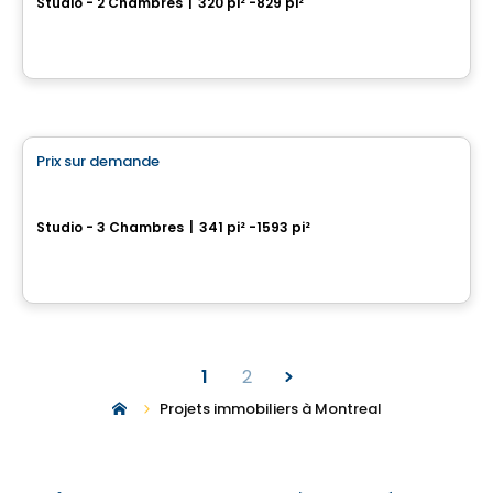
Studio - 2 Chambres
|
320 pi² -829 pi²
539 Saint-Catherine St W., Montreal, QC
Par
BRIVIA GROUP
Condo
Prix sur demande
favorite_border
Le Sherbrooke
Studio - 3 Chambres
|
341 pi² -1593 pi²
500, rue McGill, Montreal, QC
Par
Broccolini
1
2
Projets immobiliers à Montreal