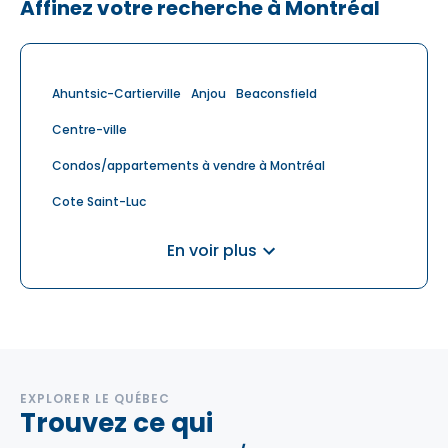
Affinez votre recherche à Montréal
Ahuntsic-Cartierville
Anjou
Beaconsfield
Centre-ville
Condos/appartements à vendre à Montréal
Cote Saint-Luc
Cote-Des-Neiges-Notre-Dame-De-Grace
En voir plus
Dollard-des-Ormeaux
Dollard-des-Ormeaux
Dorval
Griffintown
Île des Sœurs
Lachine
Lasalle
Le Plateau-Mont-Royal
Le Sud-Ouest
Locaux commerciaux à vendre à Montréal
EXPLORER LE QUÉBEC
Trouvez ce qui
Maisons à vendre à Montréal