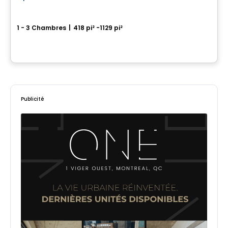
Canoe - Condos
1 - 3 Chambres
|
418 pi² -1129 pi²
4480 Hochelaga, Mercier-Hochelaga-Maisonneuve, Montreal, QC
Par
RACHEL JULIEN
Publicité