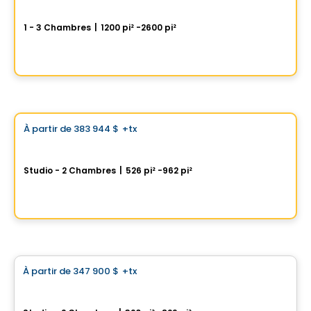
SAX sur le Fleuve
1 - 3 Chambres
|
1200 pi² -2600 pi²
3 Rue Port-de-Montréal , Vieux-Montreal, Montreal, QC
Par
GROUPE KEVLAR
Condo
Choix de Vistoo
À partir de
383 944 $
+tx
favorite_border
One Viger
Studio - 2 Chambres
|
526 pi² -962 pi²
1 Av. Viger O, Montreal, QC
Par
GROUPE DACA
Condo
À partir de
347 900 $
+tx
favorite_border
1 Square Phillips Phase 2