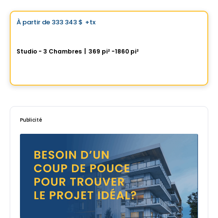
Choix de Vistoo
À partir de
333 343 $
+tx
favorite_border
GATSBY Condominiums
Studio - 3 Chambres
|
369 pi² -1860 pi²
1200 rue Drummond, Ville-Marie, Montreal, QC
Par
GROUPE KEVLAR
Publicité