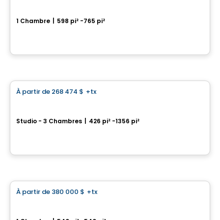
Médina Condominiums
1 Chambre
|
598 pi² -765 pi²
3322, rue Masson, Montreal, QC
Par
Calex
Condo
À partir de
268 474 $
+tx
favorite_border
VERTICA Condominiums
Studio - 3 Chambres
|
426 pi² -1356 pi²
5605 Av. Pierre-De Coubertin, Montreal, QC
Par
VERTICA CONDOMINIUMS
Maison
À partir de
380 000 $
+tx
favorite_border
Royalton