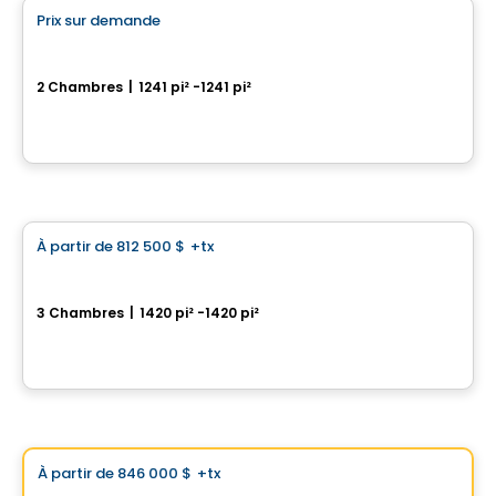
Prix sur demande
favorite_border
100% Vendu
La Chapelle - Maison Outremont II
2 Chambres
|
1241 pi² -1241 pi²
480 Avenue Querbes, Outremont, Montreal, QC
Par
DEMONFORT
Condo
À partir de
812 500 $
+tx
favorite_border
Aura sur le Square
3 Chambres
|
1420 pi² -1420 pi²
2365, rue des Équinoxes, Montreal, QC
Par
Groupe Montclair
Condo
Choix de Vistoo
À partir de
846 000 $
+tx
favorite_border