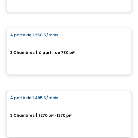
Par
AGENCE ALT
Condo/Appartement
À partir de
1 250 $
/mois
favorite_border
3½ Plateau St-Denis
3 Chambres
|
à partir de 730 pi²
3045, rue Maréchal, Drummondville, QC
Par
Construction Brouille
Condo/Appartement
À partir de
1 495 $
/mois
favorite_border
5½ Saint-Nicéphore
3 Chambres
|
1270 pi² -1270 pi²
280, rue du Meunier-Rouge, Drummondville, QC