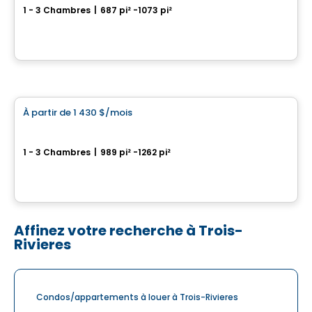
1 - 3 Chambres
|
687 pi² -1073 pi²
20 Av. des Catherine, Sainte-Catherine-de-la-Jacques-Cartier, QC
Par
LOGIS-EXPERTS INC.
Condo/Appartement
À partir de
1 430 $
/mois
favorite_border
4 1/2 Neuf rue Rivest, L´Épiphanie
1 - 3 Chambres
|
989 pi² -1262 pi²
40 rue Rivest, L'Epiphanie, QC
Par
LES HABITATIONS SF
Affinez votre recherche à Trois-
Rivieres
Condos/appartements à louer à Trois-Rivieres