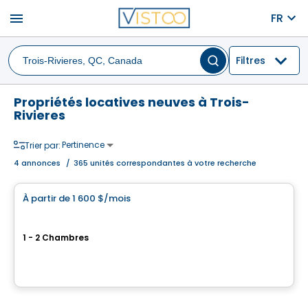
menu
FR
Filtres
Propriétés locatives neuves à Trois-
Rivieres
Pertinence
Trier par:
4
annonces
/
365 unités correspondantes à votre recherche
Condo/Appartement
À partir de
1 600 $
/mois
favorite_border
Aera Trois-Rivières
1 - 2 Chambres
875 Rue de la Terrière, #113, Trois-Rivieres, QC
Par
Momentum One
Condo/Appartement