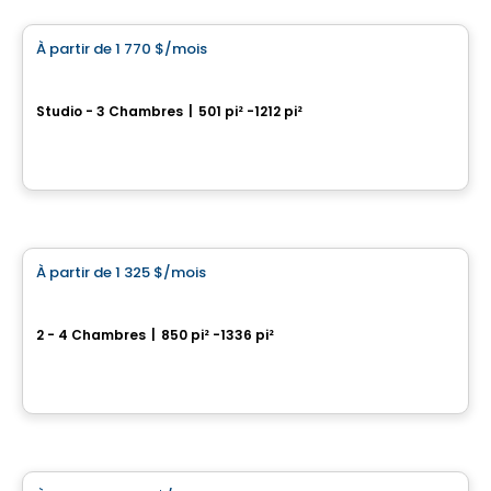
À partir de
1 770 $
/mois
favorite_border
Cloria Trois-Rivières
Studio - 3 Chambres
|
501 pi² -1212 pi²
2500 rue de l’Himalaya, Trois-Rivieres, QC
Par
Cloriacité
Condo/Appartement
À partir de
1 325 $
/mois
favorite_border
Plex Hima
2 - 4 Chambres
|
850 pi² -1336 pi²
1775-1785 rue du Vivandier, Trois-Rivieres, QC
Par
Cloriacité
Condo/Appartement