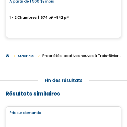
À partir de
1 500 $
/mois
favorite_border
6 1/2 à louer à Trois-rivières
1 - 2 Chambres
|
674 pi² -942 pi²
6800, boul. des Chenaux, Trois-Rivieres, QC
Par
LES HABITATIONS SF
Propriétés locatives neuves à Trois-Rivieres
Mauricie
Fin des résultats
Résultats similaires
Condo/Appartement
Prix sur demande
favorite_border
Le Carré W