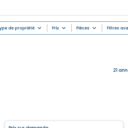
ype de propriété
Prix
Pièces
Filtres av
21
ann
Maison
Prix sur demande