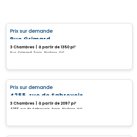
Maison
favorite_border
Prix sur demande
Rue Grimard
3 Chambres
|
à partir de 1350 pi²
Rue Grimard, Trois-Rivières, QC
Maison
favorite_border
Prix sur demande
4255, rue de Sabrevois
3 Chambres
|
à partir de 2097 pi²
4255, rue de Sabrevois, Trois-Rivières, QC
Terrain