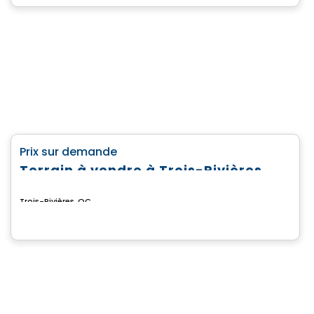
Terrain
favorite_border
Prix sur demande
Terrain à vendre à Trois-Rivières
Trois-Rivières, QC