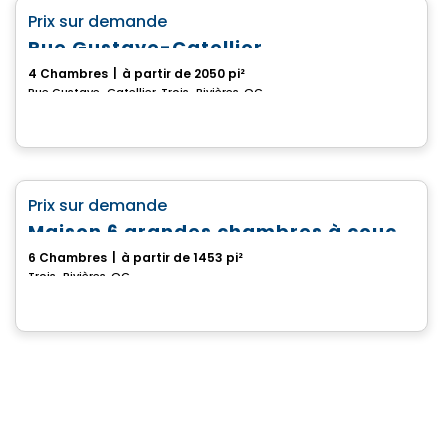
favorite_border
Prix sur demande
Rue Gustave-Catellier
4 Chambres
|
à partir de 2050 pi²
Rue Gustave-Catellier, Trois-Rivières, QC
Maison
favorite_border
Prix sur demande
Maison 6 grandes chambres à coucher
6 Chambres
|
à partir de 1453 pi²
Trois-Rivières, QC