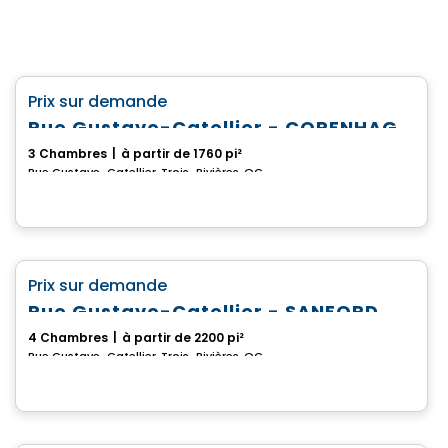
Maison
favorite_border
Prix sur demande
Rue Gustave-Catellier - COPENHAGUE
3 Chambres
|
à partir de 1760 pi²
Rue Gustave-Catellier, Trois-Rivières, QC
Maison
favorite_border
Prix sur demande
Rue Gustave-Catellier - SANFORD
4 Chambres
|
à partir de 2200 pi²
Rue Gustave-Catellier, Trois-Rivières, QC
Maison