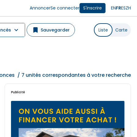
Annoncer
Se connecter
S'inscrire
EN
FR
ES
ZH
ancés
Sauvegarder
Liste
Carte
onces
/
7 unités correspondantes à votre recherche
Publicité