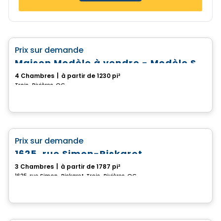
Maison
favorite_border
Prix sur demande
Maison Modèle à vendre - Modèle Skyla
4 Chambres
|
à partir de 1230 pi²
Trois-Rivières, QC
Maison
favorite_border
Prix sur demande
1625, rue Simon-Piskaret
3 Chambres
|
à partir de 1787 pi²
1625, rue Simon-Piskaret, Trois-Rivières, QC
Terrain