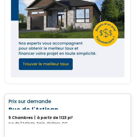
Maison
favorite_border
Prix sur demande
Rue de l'Artisan
5 Chambres
|
à partir de 1123 pi²
rue de l'Artisan, Trois-Rivières, QC