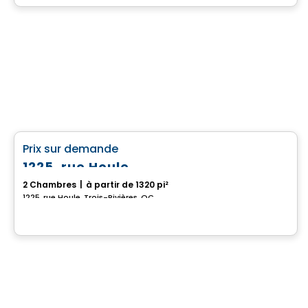
Maison
favorite_border
Prix sur demande
1225, rue Houle
2 Chambres
|
à partir de 1320 pi²
1225, rue Houle, Trois-Rivières, QC