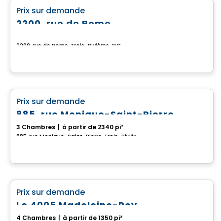
favorite_border
Prix sur demande
2200, rue de Rome
2200, rue de Rome, Trois-Rivières, QC
Maison
favorite_border
Prix sur demande
885, rue Monique-Saint-Pierre
3 Chambres
|
à partir de 2340 pi²
885, rue Monique-Saint-Pierre, Trois-Rivières, QC
Maison
favorite_border
Prix sur demande
Le 4005 Madeleine-Roy
4 Chambres
|
à partir de 1350 pi²