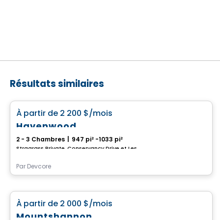
Résultats similaires
Maison
favorite_border
À partir de
2 200 $
/mois
Havenwood
2 - 3 Chambres
|
947 pi² -1033 pi²
Stragrass Private, Conservancy Drive et Les Emerson Drive Barrhaven, Ottawa, ON
Par
Devcore
Maison
favorite_border
À partir de
2 000 $
/mois
Mountshannon