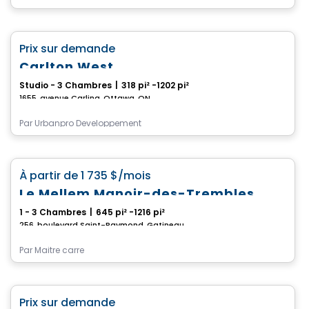
Condo/Appartement
favorite_border
Prix sur demande
Carlton West
Studio - 3 Chambres
|
318 pi² -1202 pi²
1655, avenue Carling, Ottawa, ON
Par
Urbanpro Developpement
Condo/Appartement
favorite_border
À partir de
1 735 $
/mois
Le Mellem Manoir-des-Trembles
1 - 3 Chambres
|
645 pi² -1216 pi²
256, boulevard Saint-Raymond, Gatineau, QC
Par
Maitre carre
Appartement
favorite_border
Prix sur demande
Occupation immédiate