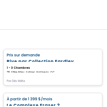
Condo/Appartement
favorite_border
Prix sur demande
Rive par Collection Eardley
1 - 3 Chambres
25 Allée Riley, Aylmer, Gatineau, QC
Par
Dév Méta
Condo/Appartement
favorite_border
À partir de
1 399 $
/mois
Le Complexe Fraser 2