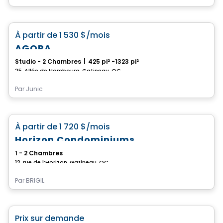
Condo/Appartement
favorite_border
À partir de
1 530 $
/mois
AGORA
Studio - 2 Chambres
|
425 pi² -1323 pi²
25, Allée de Hambourg, Gatineau, QC
Par
Junic
Condo/Appartement
favorite_border
À partir de
1 720 $
/mois
Horizon Condominiums
1 - 2 Chambres
12, rue de l’Horizon, Gatineau, QC
Par
BRIGIL
Condo/Appartement
favorite_border
Prix sur demande