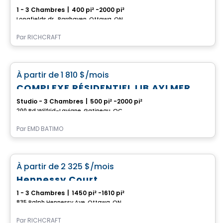
1 - 3 Chambres
|
400 pi² -2000 pi²
Longfields dr., Barrhaven, Ottawa, ON
Par
RICHCRAFT
Appartement
favorite_border
À partir de
1 810 $
/mois
COMPLEXE RÉSIDENTIEL LIB AYLMER
Studio - 3 Chambres
|
500 pi² -2000 pi²
200 Bd Wilfrid-Lavigne, Gatineau, QC
Par
EMD BATIMO
Maison
favorite_border
À partir de
2 325 $
/mois
Hennessy Court
1 - 3 Chambres
|
1450 pi² -1610 pi²
835 Ralph Hennessy Ave, Ottawa, ON
Par
RICHCRAFT