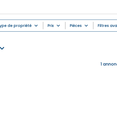
ype de propriété
Prix
Pièces
Filtres av
1
annon