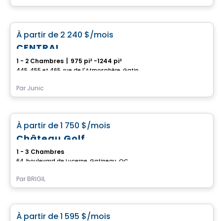
Condo/Appartement
favorite_border
À partir de
2 240 $
/mois
CENTRAL
1 - 2 Chambres
|
975 pi² -1244 pi²
445, 455 et 465, rue de l'Atmosphère, Gatineau, QC
Par
Junic
Condo/Appartement
favorite_border
À partir de
1 750 $
/mois
Château Golf
1 - 3 Chambres
64, boulevard de Lucerne, Gatineau, QC
Par
BRIGIL
Appartement
favorite_border
À partir de
1 595 $
/mois