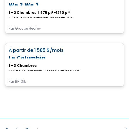
We 2 We 3
1 - 2 Chambres
|
675 pi² -1270 pi²
67 ou 71, Rue Wellington, Gatineau, QC
Par
Groupe Heafey
Condo/Appartement
favorite_border
À partir de
1 585 $
/mois
Le Columbia
1 - 3 Chambres
388, boulevard Saint-Joseph, Gatineau, QC
Par
BRIGIL