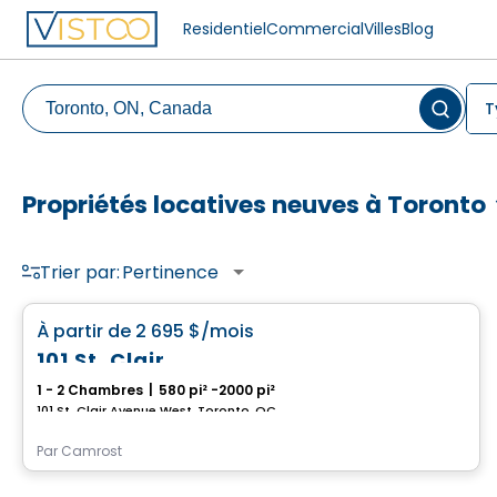
Residentiel
Commercial
Villes
Blog
T
Propriétés locatives neuves à Toronto
Trier par:
Pertinence
Condo/Appartement
favorite_border
À partir de
2 695 $
/mois
101 St. Clair
1 - 2 Chambres
|
580 pi² -2000 pi²
101 St. Clair Avenue West, Toronto, QC
Par
Camrost