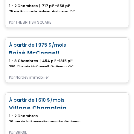
1 - 2 Chambres
|
717 pi² -858 pi²
75 rue Principale, Aylmer, Gatineau, QC
Par
THE BRITISH SQUARE
Condo/Appartement
favorite_border
À partir de
1 975 $
/mois
Promotion locative en cours
Boisé McConnell
1 - 3 Chambres
|
454 pi² -1315 pi²
390, Chemin McConnell, Gatineau, QC
Par
Nordev immobilier
Condo/Appartement
favorite_border
À partir de
1 610 $
/mois
Village Champlain
1 - 2 Chambres
20, rue de la Bonne-Renommée, Gatineau, QC
Par
BRIGIL