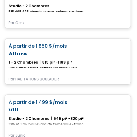
Studio - 2 Chambres
515,495,475 chemin Fraser, Aylmer, Gatineau, QC
Par
Gerik
Appartement
favorite_border
À partir de
1 850 $
/mois
Allure
1 - 2 Chambres
|
815 pi² -1189 pi²
249 Nancy Elliott, Aylmer, Gatineau, QC
Par
HABITATIONS BOULADIER
Condo/Appartement
favorite_border
À partir de
1 499 $
/mois
Vill
Studio - 2 Chambres
|
545 pi² -820 pi²
295 et 305, boulevard de l'Amérique-Française, Gatineau, QC
Par
Junic