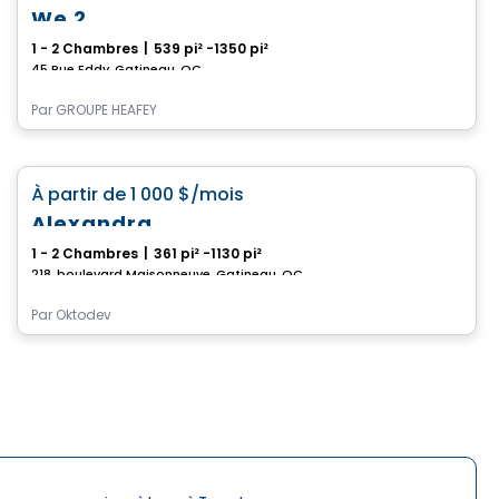
We 2
1 - 2 Chambres
|
539 pi² -1350 pi²
45 Rue Eddy, Gatineau, QC
Par
GROUPE HEAFEY
Condo/Appartement
favorite_border
À partir de
1 000 $
/mois
Alexandra
1 - 2 Chambres
|
361 pi² -1130 pi²
218, boulevard Maisonneuve, Gatineau, QC
Par
Oktodev