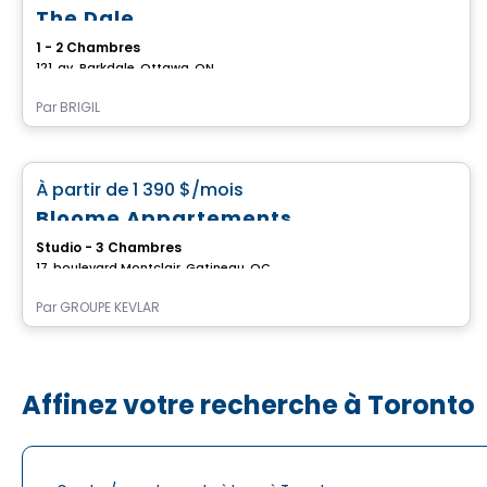
The Dale
1 - 2 Chambres
121, av. Parkdale, Ottawa, ON
Par
BRIGIL
Condo/Appartement
favorite_border
À partir de
1 390 $
/mois
Bloome Appartements
Studio - 3 Chambres
17, boulevard Montclair, Gatineau, QC
Par
GROUPE KEVLAR
Affinez votre recherche à Toronto