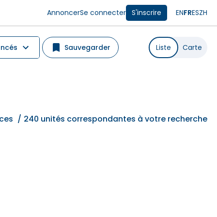
Annoncer
Se connecter
S'inscrire
EN
FR
ES
ZH
ancés
Sauvegarder
Liste
Carte
ces
/
240 unités correspondantes à votre recherche