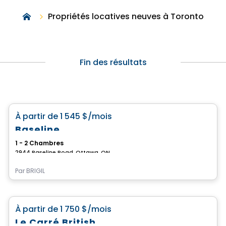
Propriétés locatives neuves à Toronto
Fin des résultats
Appartement
favorite_border
À partir de
1 545 $
/mois
Baseline
1 - 2 Chambres
2944 Baseline Road, Ottawa, ON
Par
BRIGIL
Appartement
favorite_border
À partir de
1 750 $
/mois
Le Carré British