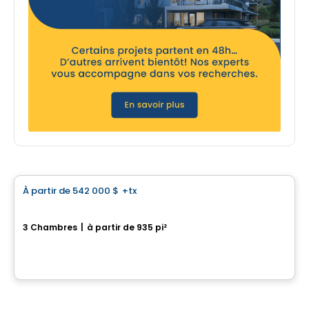
Maison
À partir de
542 000 $
+tx
favorite_border
Lilas 974, Rue Bernard-Dussault
3 Chambres
|
à partir de 935 pi²
974, rue Bernard-Dussault, Saint-Jean-sur-Richelieu, QC
Par
Desranleau
Maison