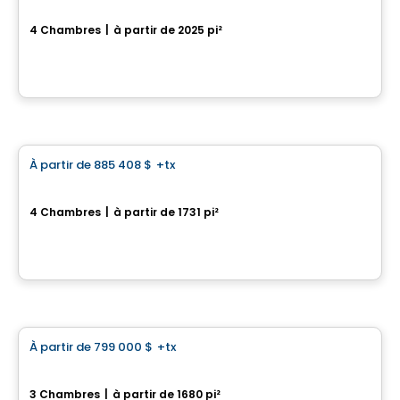
Maison unifamiliale garage double - Domaine des Légendes
4 Chambres
|
à partir de 2025 pi²
Domaine des Légendes , Saint-Luc, Saint-Jean-sur-Richelieu, QC
Par
HABITATIONS PILON
Maison
À partir de
885 408 $
+tx
favorite_border
*PROMOTION*
Maison unifamiliale garage simple - Domaine des Légendes
4 Chambres
|
à partir de 1731 pi²
Domaine des Légendes , Saint-Luc, Saint-Jean-sur-Richelieu, QC
Par
HABITATIONS PILON
Maison
À partir de
799 000 $
+tx
favorite_border
Le Cottage Urbain
3 Chambres
|
à partir de 1680 pi²