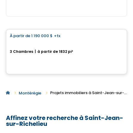
Maison
À partir de
1 190 000 $
+tx
favorite_border
La Transitionnelle
3 Chambres
|
à partir de 1832 pi²
395, Rue des Fortifications, Saint-Jean-sur-Richelieu, QC
Par
KW Urbain
Projets immobiliers à Saint-Jean-sur-Richelieu
Montérégie
Affinez votre recherche à Saint-Jean-
sur-Richelieu