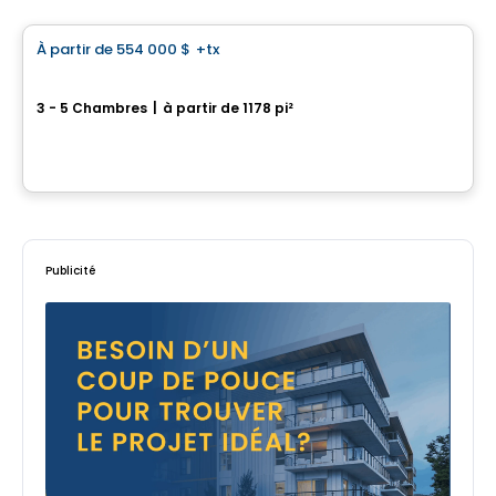
À partir de
554 000 $
+tx
favorite_border
Repentigny 962, Rue Bernard-Dussault
3 - 5 Chambres
|
à partir de 1178 pi²
962, rue Bernard-Dussault, Saint-Jean-sur-Richelieu, QC
Par
Desranleau
Publicité