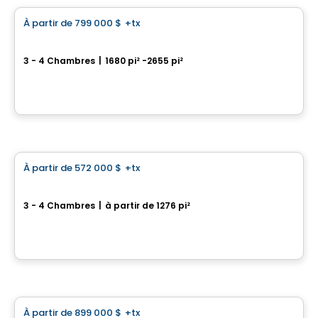
À partir de
799 000 $
+tx
favorite_border
Domaine des Légendes
3 - 4 Chambres
|
1680 pi² -2655 pi²
À proximité de la route 104 et de l'autoroute 35, Saint-Jean-sur-Richelieu, QC
Par
Groupe PADAM
Maison
À partir de
572 000 $
+tx
favorite_border
CHARLESTON 970, Rue Bernard-Dussault
3 - 4 Chambres
|
à partir de 1276 pi²
970, rue Bernard-Dussault, Saint-Jean-sur-Richelieu, QC
Par
Desranleau
Maison
À partir de
899 000 $
+tx
favorite_border
271 Rue des Fortifications