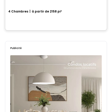
La Boréale
4 Chambres
|
à partir de 2158 pi²
271 Rue des Fortifications , Saint-Jean-sur-Richelieu, QC
Par
LE GROUPE PADAM
Publicité