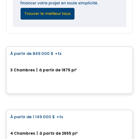
Maison
À partir de
849 000 $
+tx
favorite_border
La Contemporaine
3 Chambres
|
à partir de 1875 pi²
391 Rue des Fortifications, Saint-Jean-sur-Richelieu, QC
Par
LE GROUPE PADAM
Maison
À partir de
1 149 000 $
+tx
favorite_border
La Scandinave
4 Chambres
|
à partir de 2655 pi²