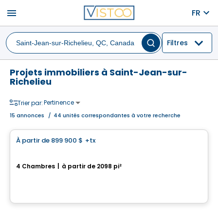
menu
FR
Filtres
Projets immobiliers à Saint-Jean-sur-
Richelieu
Pertinence
Trier par:
15
annonces
/
44 unités correspondantes à votre recherche
Maison
À partir de
899 900 $
+tx
favorite_border
La Nordique
4 Chambres
|
à partir de 2098 pi²
275 Rue des Fortifications, Saint-Jean-sur-Richelieu, QC
Par
LE GROUPE PADAM
Maison