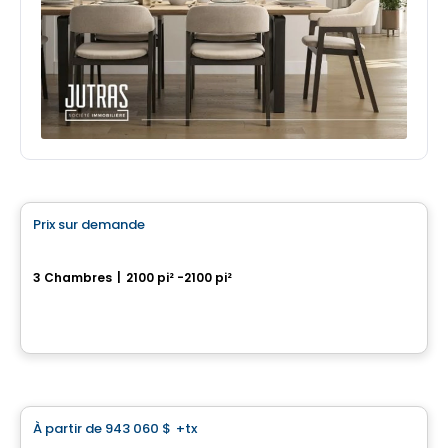
Maison
Prix sur demande
favorite_border
Cité Hélios
3 Chambres
|
2100 pi² -2100 pi²
Rue des Trembles, Saint-Jean-sur-Richelieu, QC
Par
Habitations Bv
Maison
À partir de
943 060 $
+tx
favorite_border
*PROMOTION*