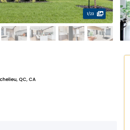
1
/23
ichelieu, QC, CA