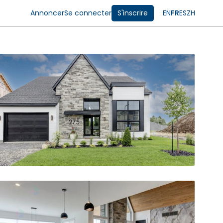
Annoncer
Se connecter
S'inscrire
EN
FR
ES
ZH