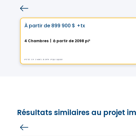
Maison
Choix de Vistoo
favorite_border
À partir de
899 900 $
+tx
La Nordique
4 Chambres
|
à partir de 2098 pi²
275 Rue des Fortifications, Saint-Jean-sur-Richelieu, QC
Par
LE GROUPE PADAM
Résultats similaires au projet i
Maison