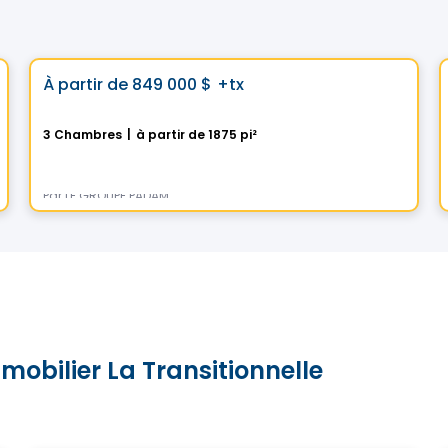
Maison
Choix de Vistoo
favorite_border
À partir de
849 000 $
+tx
La Contemporaine
3 Chambres
|
à partir de 1875 pi²
391 Rue des Fortifications, Saint-Jean-sur-Richelieu, QC
Par
LE GROUPE PADAM
mmobilier La Transitionnelle
Maison