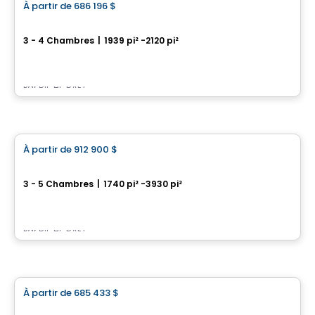
À partir de
686 196 $
favorite_border
Mapleton - Maison de ville
3 - 4 Chambres
|
1939 pi² -2120 pi²
558 Bobolink Ridge, Ottawa, ON
Par
RICHCRAFT
Maison
À partir de
912 900 $
favorite_border
Pathways - Unifamiliales
3 - 5 Chambres
|
1740 pi² -3930 pi²
126 Dunn Skipper Drive, Findlay Creek, Ottawa, ON
Par
RICHCRAFT
Maison
À partir de
685 433 $
favorite_border
Westwood - Maison de ville