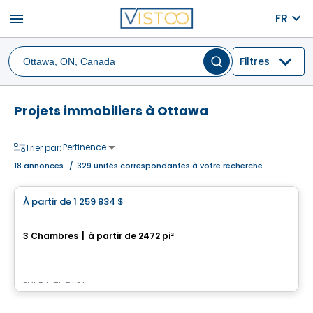
menu
FR
Filtres
Projets immobiliers à Ottawa
Pertinence
Trier par:
18
annonces
/
329 unités correspondantes à votre recherche
Maison
À partir de
1 259 834 $
favorite_border
Beechside L C
3 Chambres
|
à partir de 2472 pi²
645 Gendarme circle, Ottawa, ON
Par
RICHCRAFT
Maison