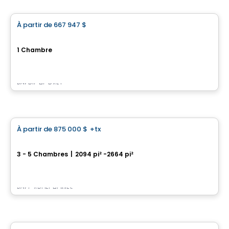
À partir de
667 947 $
favorite_border
Riverside South - Maisons de Vile
1 Chambre
813 Atrium Ridge, Riverside South, Ottawa, ON
Par
RICHCRAFT
Maison
À partir de
875 000 $
+tx
favorite_border
Ironwood
3 - 5 Chambres
|
2094 pi² -2664 pi²
Riverside South, Ottawa, ON
Par
CARDEL HOMES
Maison