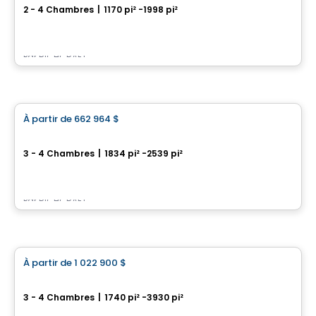
2 - 4 Chambres
|
1170 pi² -1998 pi²
851 Couloir Road, Orléans, Ottawa, ON
Par
RICHCRAFT
Maison
À partir de
662 964 $
favorite_border
Pathways - Maisons de Ville
3 - 4 Chambres
|
1834 pi² -2539 pi²
126 Dun Skipper Drive, Findlay Creek, Ottawa, ON
Par
RICHCRAFT
Maison
À partir de
1 022 900 $
favorite_border
Kanata Lakes - Unifamiliale
3 - 4 Chambres
|
1740 pi² -3930 pi²
558 Bobolink Ridge , Ottawa, ON