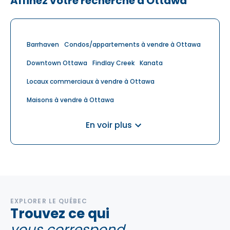
Affinez votre recherche à Ottawa
Barrhaven
Condos/appartements à vendre à Ottawa
Downtown Ottawa
Findlay Creek
Kanata
Locaux commerciaux à vendre à Ottawa
Maisons à vendre à Ottawa
Multiplex à vendre à Ottawa
Nepean
Orléans
En voir plus
Riverside South
Stittsville
Terrains à vendre à Ottawa
EXPLORER LE QUÉBEC
Trouvez ce qui
vous correspond