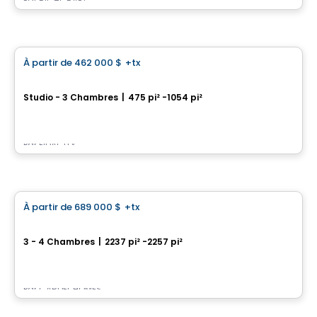
Par
RICHCRAFT
Condo
À partir de
462 000 $
+tx
favorite_border
reRESIDENCES - Condominiums
Studio - 3 Chambres
|
475 pi² -1054 pi²
101 Queen Street, Ottawa, ON
Par
FIDACITY
Maison
À partir de
689 000 $
+tx
favorite_border
EdenWylde
3 - 4 Chambres
|
2237 pi² -2257 pi²
511- 514 Edenwylde Drive, Ottawa, ON
Par
CARDEL HOMES
Maison