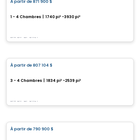
À partir de
871 900 $
favorite_border
Trailsedge - Unifamiliales
1 - 4 Chambres
|
1740 pi² -3930 pi²
851 Couloir Road, Orléans, Ottawa, ON
Par
RICHCRAFT
Maison
À partir de
807 104 $
favorite_border
Kanata Lakes - Maison de ville
3 - 4 Chambres
|
1834 pi² -2539 pi²
558 Bobolink Ridge , Ottawa, ON
Par
RICHCRAFT
Maison
À partir de
790 900 $
favorite_border
Trailsedge - Bungalow