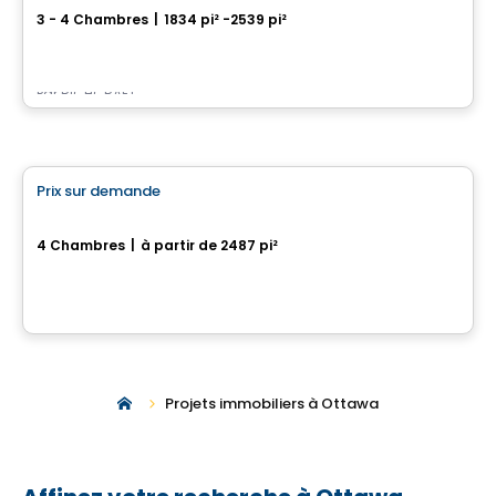
3 - 4 Chambres
|
1834 pi² -2539 pi²
558 Bobolink ridge, Ottawa, ON
Par
RICHCRAFT
Maison
Prix sur demande
favorite_border
452, Chemin Queen's Park
4 Chambres
|
à partir de 2487 pi²
452, Chemin Queen's Park, Gatineau, QC
Projets immobiliers à Ottawa