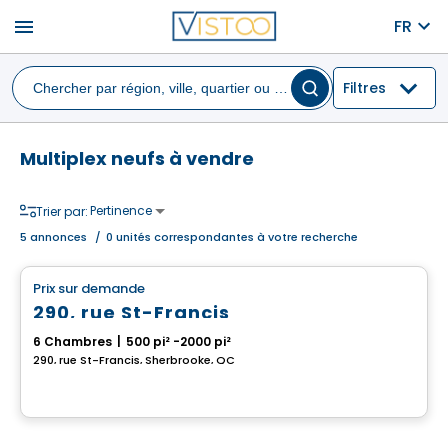
menu
FR
Filtres
Multiplex neufs à vendre
Pertinence
Trier par:
5
annonces
/
0 unités correspondantes à votre recherche
Multiplex
Prix sur demande
favorite_border
290, rue St-Francis
6 Chambres
|
500 pi² -2000 pi²
290, rue St-Francis, Sherbrooke, QC
Multiplex