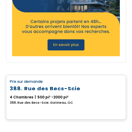
Multiplex
Prix sur demande
favorite_border
388, Rue des Becs-Scie
4 Chambres
|
500 pi² -2000 pi²
388, Rue des Becs-Scie, Gatineau, QC
Multiplex