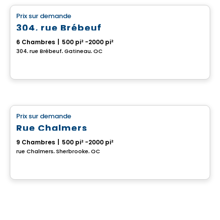
Prix sur demande
favorite_border
304, rue Brébeuf
6 Chambres
|
500 pi² -2000 pi²
304, rue Brébeuf, Gatineau, QC
Multiplex
Prix sur demande
favorite_border
Rue Chalmers
9 Chambres
|
500 pi² -2000 pi²
rue Chalmers, Sherbrooke, QC