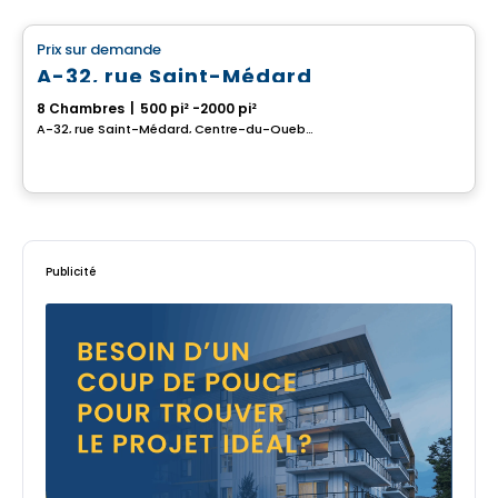
Prix sur demande
favorite_border
A-32, rue Saint-Médard
8 Chambres
|
500 pi² -2000 pi²
A-32, rue Saint-Médard, Centre-du-Quebec, QC
Publicité