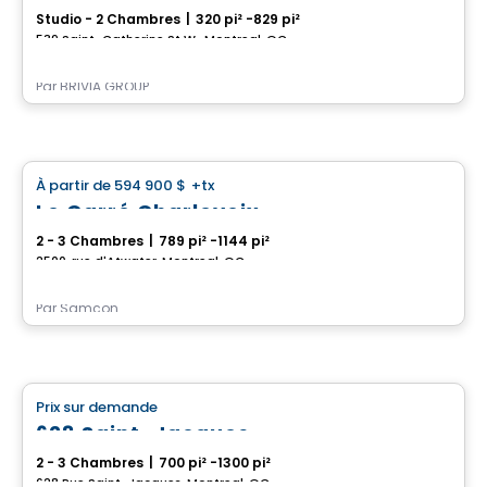
Studio - 2 Chambres
|
320 pi² -829 pi²
539 Saint-Catherine St W., Montreal, QC
Par
BRIVIA GROUP
Condo
À partir de
594 900 $
+tx
favorite_border
Le Carré Charlevoix
2 - 3 Chambres
|
789 pi² -1144 pi²
2500, rue d'Atwater, Montreal, QC
Par
Samcon
Condo
Prix sur demande
favorite_border
628 Saint-Jacques
2 - 3 Chambres
|
700 pi² -1300 pi²
628 Rue Saint-Jacques, Montreal, QC