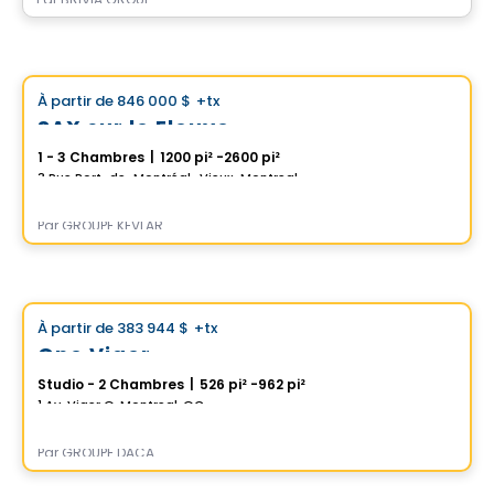
Condo
Choix de Vistoo
À partir de
846 000 $
+tx
favorite_border
SAX sur le Fleuve
1 - 3 Chambres
|
1200 pi² -2600 pi²
3 Rue Port-de-Montréal , Vieux-Montreal, Montreal, QC
Par
GROUPE KEVLAR
Condo
Choix de Vistoo
À partir de
383 944 $
+tx
favorite_border
One Viger
Studio - 2 Chambres
|
526 pi² -962 pi²
1 Av. Viger O, Montreal, QC
Par
GROUPE DACA