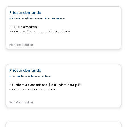
Prix sur demande
favorite_border
Victoria sur le Parc
1 - 3 Chambres
720 Rue Saint-Jacques, Montreal, QC
Par
Broccolini
Condo
Prix sur demande
favorite_border
Le Sherbrooke
Studio - 3 Chambres
|
341 pi² -1593 pi²
500, rue McGill, Montreal, QC
Par
Broccolini
Condo