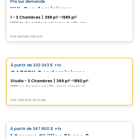
Prix sur demande
favorite_border
YUL Condominiums
1 - 3 Chambres
|
388 pi² -1985 pi²
1450 Boulevard René-Lévesque O, Ville-Marie, Montreal, QC
Par
BRIVIA GROUP
Condo
Choix de Vistoo
À partir de
333 343 $
+tx
favorite_border
GATSBY Condominiums
Studio - 3 Chambres
|
369 pi² -1860 pi²
1200 rue Drummond, Ville-Marie, Montreal, QC
Par
GROUPE KEVLAR
Condo
À partir de
347 900 $
+tx
favorite_border
1 Square Phillips Phase 2