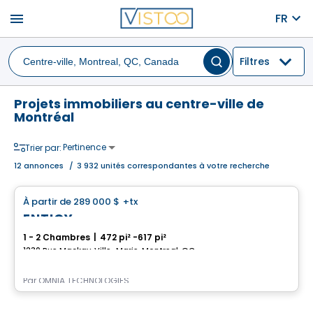
menu
FR
Filtres
Projets immobiliers au centre-ville de
Montréal
Pertinence
Trier par:
12
annonces
/
3 932 unités correspondantes à votre recherche
Condo
À partir de
289 000 $
+tx
favorite_border
ENTICY
1 - 2 Chambres
|
472 pi² -617 pi²
1230 Rue Mackay, Ville-Marie, Montreal, QC
Par
OMNIA TECHNOLOGIES
Condo