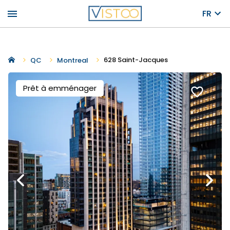
menu
FR
628 Saint-Jacques
QC
Montreal
Prêt à emménager
favorite_border