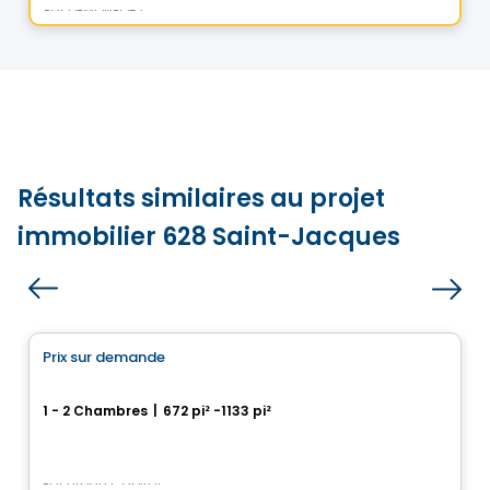
Par
DEMONFORT
Résultats similaires au projet
immobilier 628 Saint-Jacques
Condo
Prix sur demande
favorite_border
Cité Midtown
1 - 2 Chambres
|
672 pi² -1133 pi²
200, boulevard Marcel-Laurin, Montreal, QC
Par
Urban Capital