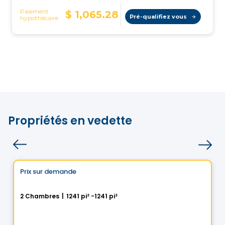
Propriétés en vedette
Condo
Choix de Vistoo
Prix sur demande
favorite_border
100% Vendu
La Chapelle - Maison Outremont II
2 Chambres
|
1241 pi² -1241 pi²
480 Avenue Querbes, Outremont, Montreal, QC