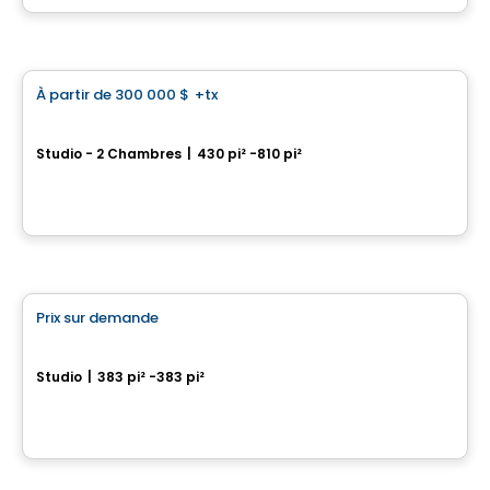
Par
Rachel Julien
Condo
À partir de
300 000 $
+tx
favorite_border
*PROMOTION*
U-Bahn Condos
Studio - 2 Chambres
|
430 pi² -810 pi²
760, boulevard Le Corbusier , Laval, QC
Par
URBANIA
Condo
Prix sur demande
favorite_border
Les Cours Bellerive Condo
Studio
|
383 pi² -383 pi²
9245, rue Notre-Dame Est, Montreal, QC
Par
Inovim
Maison