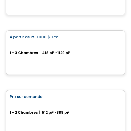
Par
GROUPE MATHIEU
Condo
À partir de
299 000 $
+tx
favorite_border
Canoe - Condos
1 - 3 Chambres
|
418 pi² -1129 pi²
4480 Hochelaga, Mercier-Hochelaga-Maisonneuve, Montreal, QC
Par
RACHEL JULIEN
Condo
Prix sur demande
favorite_border
Canoë Condos
1 - 2 Chambres
|
512 pi² -888 pi²
2370, avenue Bennett, Montreal, QC