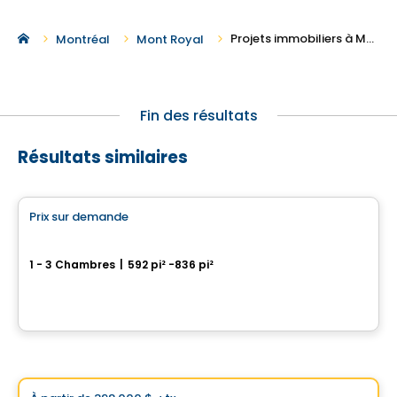
Projets immobiliers à Montreal-Nord
Montréal
Mont Royal
Fin des résultats
Résultats similaires
Condo
Prix sur demande
favorite_border
Phoenix Beaubien
1 - 3 Chambres
|
592 pi² -836 pi²
3202, rue Beaubien Est, Montreal, QC
Par
Calex
Condo
Choix de Vistoo