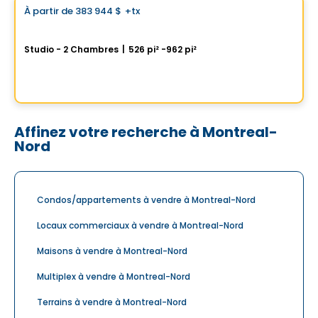
À partir de
383 944 $
+tx
favorite_border
One Viger
Studio - 2 Chambres
|
526 pi² -962 pi²
1 Av. Viger O, Montreal, QC
Par
GROUPE DACA
Affinez votre recherche à Montreal-
Nord
Condos/appartements à vendre à Montreal-Nord
Locaux commerciaux à vendre à Montreal-Nord
Maisons à vendre à Montreal-Nord
Multiplex à vendre à Montreal-Nord
Terrains à vendre à Montreal-Nord