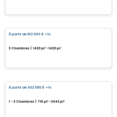
Par
Axxys
Condo
À partir de
812 500 $
+tx
favorite_border
Aura sur le Square
3 Chambres
|
1420 pi² -1420 pi²
2365, rue des Équinoxes, Montreal, QC
Par
Groupe Montclair
Condo
À partir de
402 555 $
+tx
favorite_border
*Promotion en cours
MARKET
1 - 3 Chambres
|
715 pi² -2442 pi²
3500, boulevard Saint-Elzéar Ouest, Suite 204, Chomedey, Laval, QC