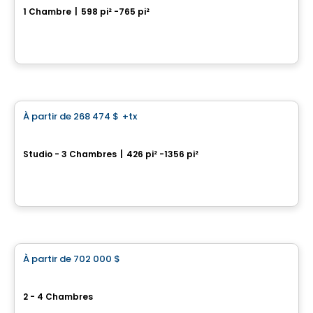
1 Chambre
|
598 pi² -765 pi²
3322, rue Masson, Montreal, QC
Par
Calex
Condo
À partir de
268 474 $
+tx
favorite_border
VERTICA Condominiums
Studio - 3 Chambres
|
426 pi² -1356 pi²
5605 Av. Pierre-De Coubertin, Montreal, QC
Par
VERTICA CONDOMINIUMS
Maison
À partir de
702 000 $
favorite_border
Vëe Laval
2 - 4 Chambres
924 rue Péladeau, Auteuil, Laval, QC