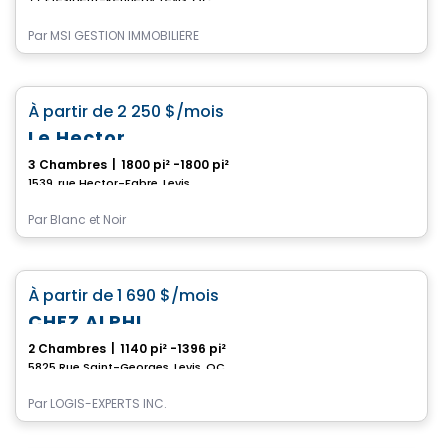
Par
MSI GESTION IMMOBILIÈRE
Condo/Appartement
favorite_border
À partir de
2 250 $
/mois
Le Hector
3 Chambres
|
1800 pi² -1800 pi²
1539, rue Hector-Fabre, Levis
Par
Blanc et Noir
Condo/Appartement
favorite_border
À partir de
1 690 $
/mois
CHEZ ALPHI
2 Chambres
|
1140 pi² -1396 pi²
5825 Rue Saint-Georges, Levis, QC
Par
LOGIS-EXPERTS INC.
Condo/Appartement