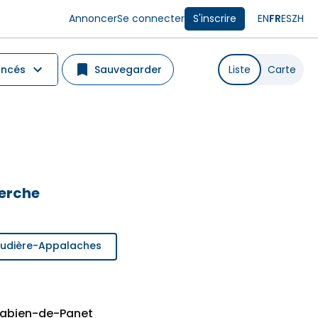
Annoncer
Se connecter
S'inscrire
EN
FR
ES
ZH
ancés
Sauvegarder
Liste
Carte
herche
haudière-Appalaches
-Fabien-de-Panet