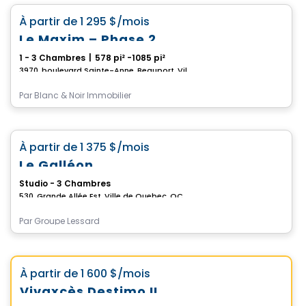
favorite_border
À partir de
1 295 $
/mois
Le Maxim – Phase 2
1 - 3 Chambres
|
578 pi² -1085 pi²
3970, boulevard Sainte-Anne, Beauport, Ville de Quebec, QC
Par
Blanc & Noir Immobilier
Condo/Appartement
favorite_border
À partir de
1 375 $
/mois
Le Galléon
Studio - 3 Chambres
530, Grande Allée Est, Ville de Quebec, QC
Par
Groupe Lessard
Appartement
Choix de Vistoo
favorite_border
À partir de
1 600 $
/mois
Vivaxcès Destimo II