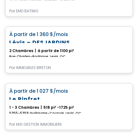
Par
EMD BATIMO
Condo/Appartement
favorite_border
À partir de
1 360 $
/mois
Lévis – DESJARDINS
2 Chambres
|
à partir de 1100 pi²
Rue Charles-Rodrigue, Levis, QC
Par
IMMEUBLES BRETON
Condo/Appartement
favorite_border
À partir de
1 027 $
/mois
Le Rinfret
1 - 3 Chambres
|
518 pi² -1725 pi²
5355-5359 Guillaume-Couture, Levis, QC
Par
MSI GESTION IMMOBILIÈRE
Condo/Appartement