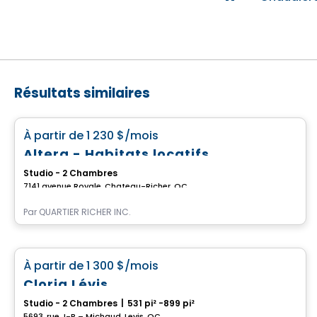
Résultats similaires
Appartement
favorite_border
À partir de
1 230 $
/mois
Altera - Habitats locatifs
Studio - 2 Chambres
7141 avenue Royale, Chateau-Richer, QC
Par
QUARTIER RICHER INC.
Condo/Appartement
favorite_border
À partir de
1 300 $
/mois
Cloria Lévis
Studio - 2 Chambres
|
531 pi² -899 pi²
5693, rue J-B – Michaud, Levis, QC