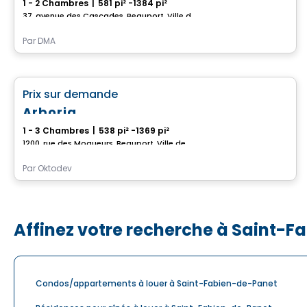
1 - 2 Chambres
|
581 pi² -1384 pi²
37, avenue des Cascades, Beauport, Ville de Quebec, QC
Par
DMA
Condo/Appartement
favorite_border
Prix sur demande
Arboria
1 - 3 Chambres
|
538 pi² -1369 pi²
1200, rue des Moqueurs, Beauport, Ville de Quebec, QC
Par
Oktodev
Affinez votre recherche à Saint-
Condos/appartements à louer à Saint-Fabien-de-Panet