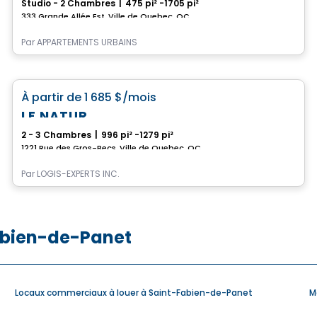
Studio - 2 Chambres
|
475 pi² -1705 pi²
333 Grande Allée Est, Ville de Quebec, QC
Par
APPARTEMENTS URBAINS
Condo/Appartement
favorite_border
À partir de
1 685 $
/mois
LE NATUR
2 - 3 Chambres
|
996 pi² -1279 pi²
1221 Rue des Gros-Becs, Ville de Quebec, QC
Par
LOGIS-EXPERTS INC.
Fabien-de-Panet
Locaux commerciaux à louer à Saint-Fabien-de-Panet
M