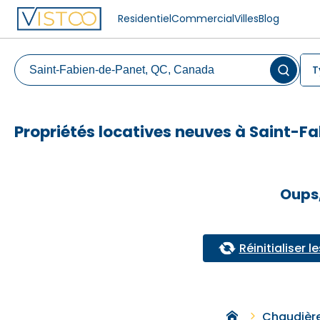
Residentiel
Commercial
Villes
Blog
T
Propriétés locatives neuves à Saint-
Oups,
Réinitialiser le
Chaudièr