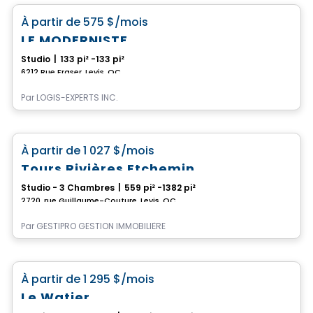
favorite_border
À partir de
575 $
/mois
LE MODERNISTE
Studio
|
133 pi² -133 pi²
6212 Rue Fraser, Levis, QC
Par
LOGIS-EXPERTS INC.
Condo/Appartement
favorite_border
À partir de
1 027 $
/mois
Tours Rivières Etchemin
Studio - 3 Chambres
|
559 pi² -1382 pi²
2720, rue Guillaume-Couture, Levis, QC
Par
GESTIPRO GESTION IMMOBILIÈRE
Condo/Appartement
favorite_border
À partir de
1 295 $
/mois
Le Watier