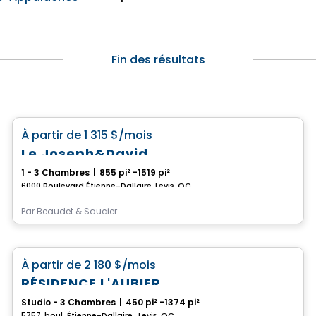
Fin des résultats
Condo/Appartement
favorite_border
À partir de
1 315 $
/mois
Le Joseph&David
1 - 3 Chambres
|
855 pi² -1519 pi²
6000 Boulevard Étienne-Dallaire, Levis, QC
Par
Beaudet & Saucier
Appartement
favorite_border
À partir de
2 180 $
/mois
RÉSIDENCE L'AUBIER
Studio - 3 Chambres
|
450 pi² -1374 pi²
5757, boul. Étienne-Dallaire , Levis, QC