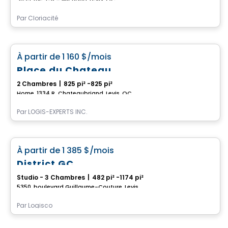
Par
Cloriacité
Condo/Appartement
favorite_border
À partir de
1 160 $
/mois
Place du Chateau
2 Chambres
|
825 pi² -825 pi²
Home, 1334 R. Chateaubriand, Levis, QC
Par
LOGIS-EXPERTS INC.
Condo/Appartement
favorite_border
À partir de
1 385 $
/mois
District GC
Studio - 3 Chambres
|
482 pi² -1174 pi²
5350, boulevard Guillaume-Couture, Levis, QC
Par
Logisco
Condo/Appartement