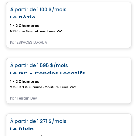
favorite_border
À partir de
1 100 $
/mois
Le Dézie
1 - 2 Chambres
5730 rue Saint-Louis, Levis, QC
Par
ESPACES LOKALIA
Condo/Appartement
favorite_border
À partir de
1 595 $
/mois
Le GC - Condos Locatifs
1 - 2 Chambres
2750 Bd Guillaume-Couture, Levis, QC
Par
Terrain Dev
Condo/Appartement
favorite_border
À partir de
1 271 $
/mois
Le Divin