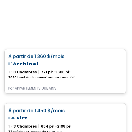
Condo/Appartement
favorite_border
À partir de
1 360 $
/mois
L'Archipel
1 - 3 Chambres
|
771 pi² -1608 pi²
7070 boul Guillaume-Couture, Levis, QC
Par
APPARTEMENTS URBAINS
Condo/Appartement
favorite_border
À partir de
1 450 $
/mois
Le Fitz
1 - 3 Chambres
|
654 pi² -2108 pi²
77 Président-Kennedy, Levis, QC