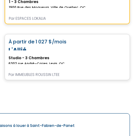
1 - 3 Chambres
1900 Rue des Moqueurs, Ville de Quebec, QC
Par
ESPACES LOKALIA
Condo/Appartement
favorite_border
À partir de
1 027 $
/mois
L'Allié
Studio - 3 Chambres
6302 rue André-Cazes, Levis, QC
Par
IMMEUBLES ROUSSIN LTEE
aisons à louer à Saint-Fabien-de-Panet