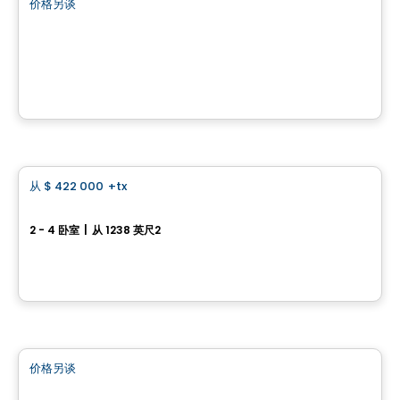
价格另谈
favorite_border
Développement des Pierres
Rue des Cornalines, Saint-Henri, QC
由
ROCHETTE CONSTRUCTION
房子
从
$ 422 000
+tx
favorite_border
970, rue des Frères-Paré
2 - 4 卧室
|
从 1238 英尺2
970, rue des Frères-Paré, Sainte-Marie, QC
由
ROCHETTE CONSTRUCTION
房子
价格另谈
favorite_border
Maisons de ville de coin – Modèle Chevalerie