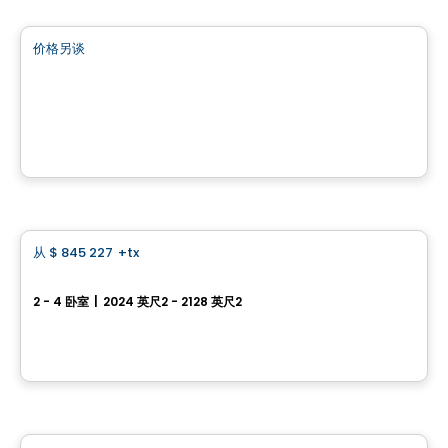
价格另谈
favorite_border
Avenue du Jade
Avenue du Jade, Sainte-Marie, QC
由
ROCHETTE CONSTRUCTION
房子
从
$ 845 227
+tx
favorite_border
Maison jumelée - Capella
2 - 4 卧室
|
2024 英尺2 - 2128 英尺2
64, avenue des Pionniers, Sainte-Julie, QC
由
HABITATIONS PILON
房子