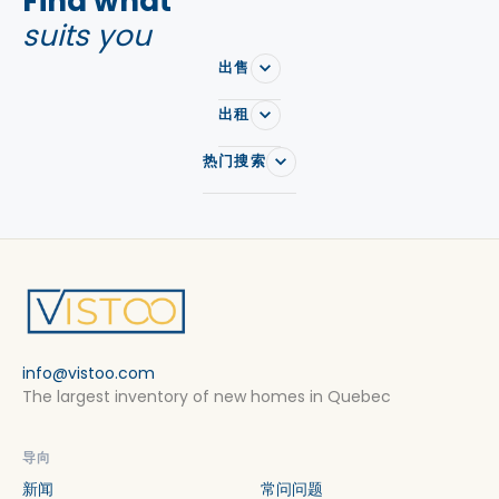
Find what
suits you
出售
出租
热门搜索
info@vistoo.com
The largest inventory of new homes in Quebec
导向
新闻
常问问题