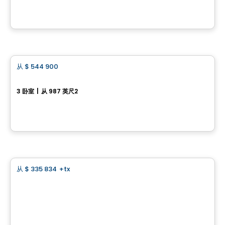
由
ROCHETTE CONSTRUCTION
Condo
从
$ 544 900
favorite_border
Gare du Canal 2 Condominiums - Unit 103
3 卧室
|
从 987 英尺2
300 Avenue George-V, Lachine, Montreal, QC
由
GROUPE PENTIAN
土地
从
$ 335 834
+tx
favorite_border
Land for self construction - Domaine des Légendes
Domaine des Légendes , Saint-Luc, Saint-Jean-sur-Richelieu, QC