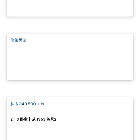
由
CONSTRUCTION LAVÉRENDRYE
土地
价格另谈
favorite_border
Quartier du Faubourg
Quartier du Faubourg, Saint-Lambert-de-Lauzon, QC
由
ROCHETTE CONSTRUCTION
房子
从
$ 349 500
+tx
favorite_border
300, rue du Côteau
2 - 3 卧室
|
从 1953 英尺2
300, rue du Côteau, Saint-Gilles, QC