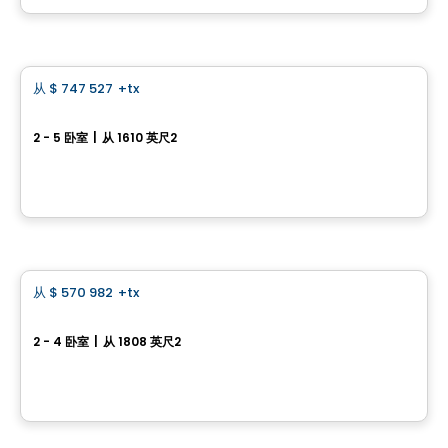
由
ROCHETTE CONSTRUCTION
房子
从
$ 747 527
+tx
favorite_border
Maisons de ville de centre – Modèle Chevalerie
2 - 5 卧室
|
从 1610 英尺2
339 rue de la Chevalerie, Saint-Philippe, QC
由
HABITATIONS PILON
房子
从
$ 570 982
+tx
favorite_border
Maison urbaine de centre - Capella
2 - 4 卧室
|
从 1808 英尺2
64, avenue des Pionniers, Sainte-Julie, QC
由
HABITATIONS PILON
土地