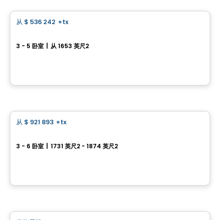
从
$ 536 242
+tx
favorite_border
1073, rue André-Giguère
3 - 5 卧室
|
从 1653 英尺2
1073, rue André-Giguère, Sainte-Marie, QC
由
ROCHETTE CONSTRUCTION
房子
从
$ 921 893
+tx
favorite_border
Maison unifamiliale garage simple - Capella
3 - 6 卧室
|
1731 英尺2 - 1874 英尺2
64, avenue des Pionniers, Sainte-Julie, QC
由
HABITATIONS PILON
土地