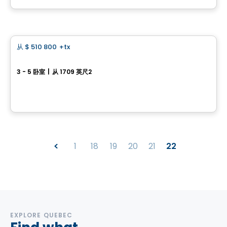
由
HABITATIONS PILON
房子
从
$ 510 800
+tx
favorite_border
62 des Grenats
3 - 5 卧室
|
从 1709 英尺2
62 des Grenats, Saint-Henri, QC
由
ROCHETTE CONSTRUCTION
1
18
19
20
21
22
EXPLORE QUEBEC