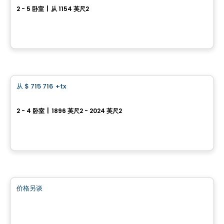
2 - 5 卧室
|
从 1154 英尺2
978, rue des Frères-Paré, Sainte-Marie, QC
由
ROCHETTE CONSTRUCTION
房子
从
$ 715 716
+tx
favorite_border
Townhouse - Capella
2 - 4 卧室
|
1896 英尺2 - 2024 英尺2
64, avenue des Pionniers, Sainte-Anne-de-Sabrevois, QC
由
HABITATIONS PILON
土地
价格另谈
favorite_border
Développement des Frères-Paré et André-Giguère
Frères-Paré et André-Giguère, Sainte-Marie, QC