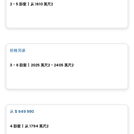
2 - 5 卧室
|
从 1610 英尺2
339 rue de la Chevalerie, Saint-Philippe, QC
由
HABITATIONS PILON
房子
价格另谈
favorite_border
Maison unifamiliale garage double - Capella
3 - 6 卧室
|
2025 英尺2 - 2405 英尺2
64, avenue des Pionniers, Sainte-Julie, QC
由
HABITATIONS PILON
房子
从
$ 649 990
favorite_border
Jetté
4 卧室
|
从 1794 英尺2
L'Ange-Gardien, QC