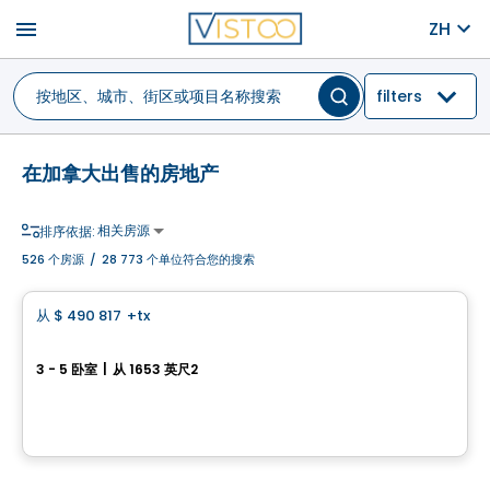
menu
ZH
filters
在加拿大出售的房地产
相关房源
排序依据:
526
个房源
/
28 773 个单位符合您的搜索
房子
从
$ 490 817
+tx
favorite_border
1077, rue André-Giguère
3 - 5 卧室
|
从 1653 英尺2
1077, rue André-Giguère, Sainte-Marie, QC
由
ROCHETTE CONSTRUCTION
房子