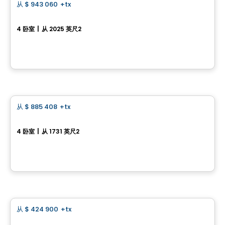
从
$ 943 060
+tx
favorite_border
Single-family home with double garage - Domaine des Légendes
4 卧室
|
从 2025 英尺2
Domaine des Légendes , Saint-Luc, Saint-Jean-sur-Richelieu, QC
由
HABITATIONS PILON
房子
从
$ 885 408
+tx
favorite_border
Single-family home with simple garage - Domaine des Légendes
4 卧室
|
从 1731 英尺2
Domaine des Légendes , Saint-Luc, Saint-Jean-sur-Richelieu, QC
由
HABITATIONS PILON
房子
从
$ 424 900
+tx
favorite_border
978, rue des Frères-Paré