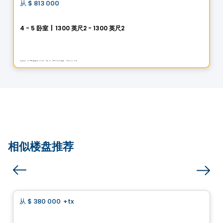
从
$ 813 000
favorite_border
圣吕克 · 赫利俄斯城
4 - 5 卧室
|
1300 英尺2 - 1300 英尺2
5 Rue des Trembles, Saint-Luc, Saint-Jean-sur-Richelieu, QC
由
Gestion Five Star
相似楼盘推荐
房子
从
$ 380 000
+tx
favorite_border
Royalton