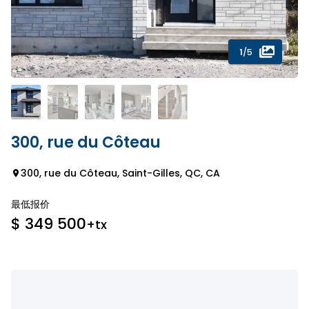
1
/5
300, rue du Côteau
300, rue du Côteau, Saint-Gilles, QC, CA
最低报价
$ 349 500
+tx