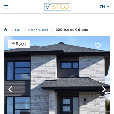
menu
ZH
300, rue du Côteau
QC
Saint-Gilles
准备入住
favorite_border