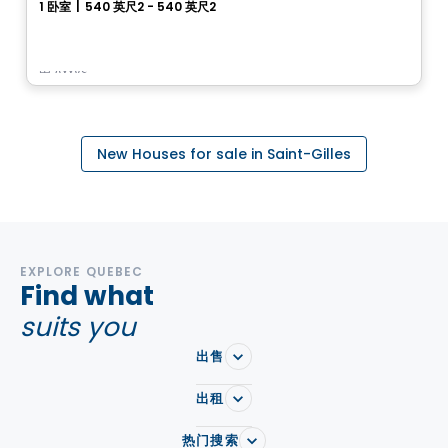
1 卧室
|
540 英尺2 - 540 英尺2
585, avenue Glengarry, Mont-Royal, Montreal, QC
由
Axxys
New Houses for sale in Saint-Gilles
EXPLORE QUEBEC
Find what
suits you
出售
出租
热门搜索