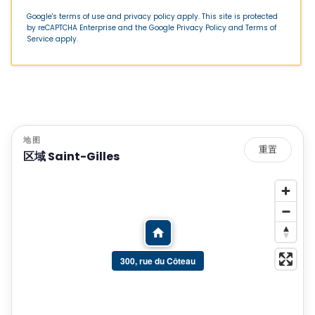
Google's terms of use and privacy policy apply. This site is protected
by reCAPTCHA Enterprise and the Google
Privacy Policy
and
Terms of
Service
apply.
地图
重置
区域 Saint-Gilles
300, rue du Côteau