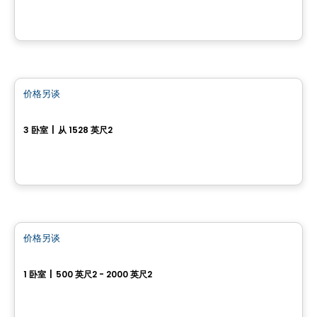
房子
价格另谈
favorite_border
161, Rue Alfred-Belisle
3 卧室
|
从 1528 英尺2
161, Rue Alfred-Belisle, Gatineau, QC
房子
价格另谈
favorite_border
55, rue Nancy-Elliott
1 卧室
|
500 英尺2 - 2000 英尺2
55, rue Nancy-Elliott, Gatineau, QC