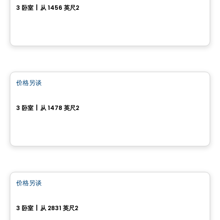
3 卧室
|
从 1456 英尺2
12, Chemin de l'Aube, Val-Des-Monts, QC
房子
价格另谈
favorite_border
208, Rue Jean-Baptiste Routhier
3 卧室
|
从 1478 英尺2
208, Rue Jean-Baptiste Routhier, Gatineau, QC
房子
价格另谈
favorite_border
35, Rue du Rivage
3 卧室
|
从 2831 英尺2
35, rue du Rivage, Gatineau, QC