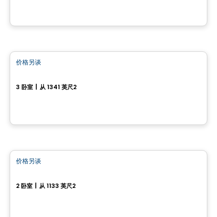
房子
价格另谈
favorite_border
11, chemin Gingras
3 卧室
|
从 1341 英尺2
11, chemin Gingras, L'Ange-Gardien, QC
房子
价格另谈
favorite_border
16, Chemin de l'Aube
2 卧室
|
从 1133 英尺2
16, Chemin de l'Aube, Val-Des-Monts, QC