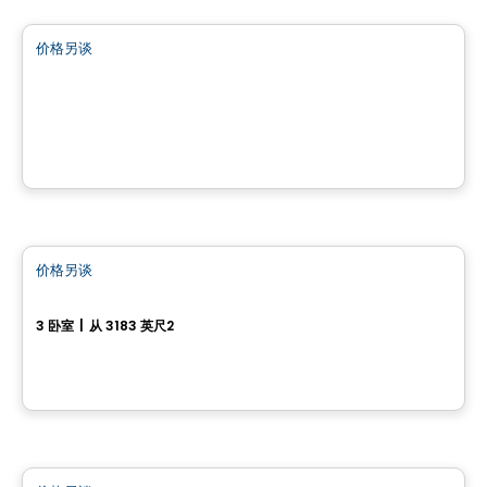
价格另谈
favorite_border
Chemin Lamarche
chemin Lamarche, L'Ange-Gardien, QC
房子
价格另谈
favorite_border
27, rue du Rivage
3 卧室
|
从 3183 英尺2
27, rue du Rivage, Gatineau, QC
房子