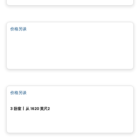
土地
价格另谈
favorite_border
Domaine Edelweiss - Rue Pine
Domaine Edelweiss - Rue Pine, Outaouais, QC
房子
价格另谈
favorite_border
3, Rue Joseph-Latour
3 卧室
|
从 1620 英尺2
3, Rue Joseph-Latour, Gatineau, QC