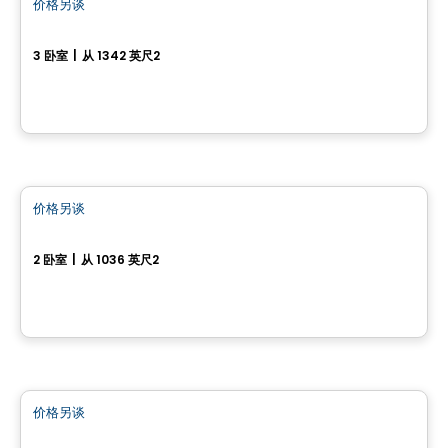
价格另谈
favorite_border
17, rue du Débusquage
3 卧室
|
从 1342 英尺2
17, rue du Débusquage, Gatineau, QC
房子
价格另谈
favorite_border
70, Rue Alfred-Belisle
2 卧室
|
从 1036 英尺2
70, Rue Alfred-Belisle, Gatineau, QC
房子
价格另谈
favorite_border
12, Chemin de l'Aube