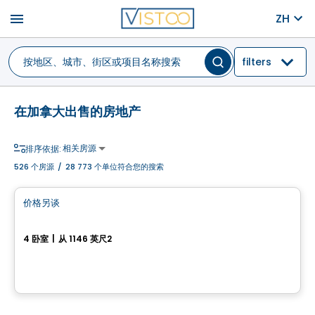
menu
ZH
filters
在加拿大出售的房地产
相关房源
排序依据:
526
个房源
/
28 773 个单位符合您的搜索
房子
价格另谈
favorite_border
1007, rue St-René Est
4 卧室
|
从 1146 英尺2
1007, rue St-René Est, Gatineau, QC
土地