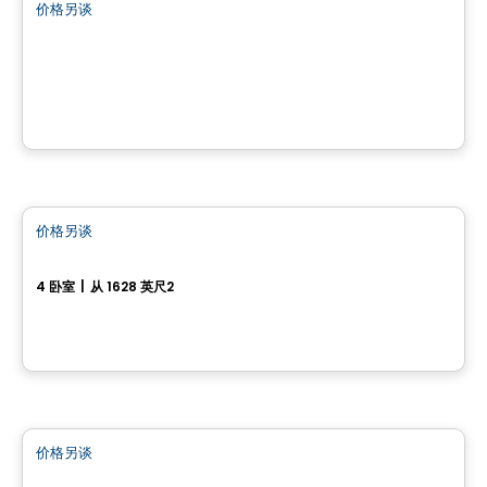
价格另谈
favorite_border
Impasse du Printemps
Impasse du Printemps, Cantley, QC
房子
价格另谈
favorite_border
300, Rue Josaphat-Laframboise
4 卧室
|
从 1628 英尺2
300, Rue Josaphat-Laframboise, Gatineau, QC
多重
价格另谈
favorite_border
304, rue Brébeuf