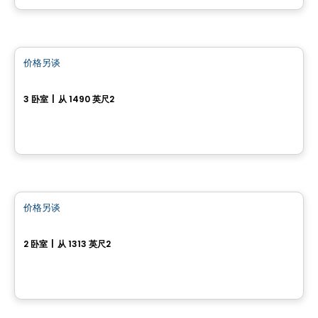
房子
价格另谈
favorite_border
956-958, rue Saint-Louis
3 卧室
|
从 1490 英尺2
956-958, rue Saint-Louis, Gatineau, QC
房子
价格另谈
favorite_border
203-81, chemin du Relais
2 卧室
|
从 1313 英尺2
203-81, chemin du Relais, Chelsea, QC
房子