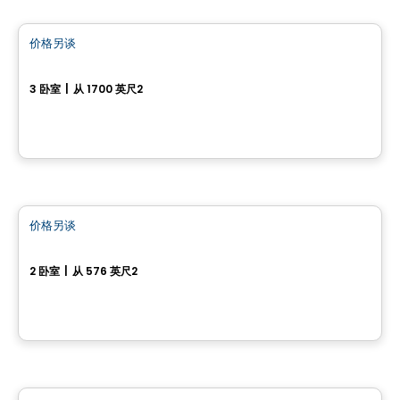
价格另谈
favorite_border
471, Avenue du Cheval-Blanc
3 卧室
|
从 1700 英尺2
471, Avenue du Cheval-Blanc, Gatineau, QC
房子
价格另谈
favorite_border
13, Chemin Bellevue
2 卧室
|
从 576 英尺2
13, Chemin Bellevue, Outaouais, QC
土地