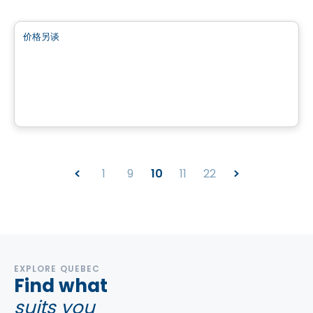
土地
价格另谈
favorite_border
154 chemin Cross
154 chemin Cross, Outaouais, QC
1
9
10
11
22
EXPLORE QUEBEC
Find what
suits you