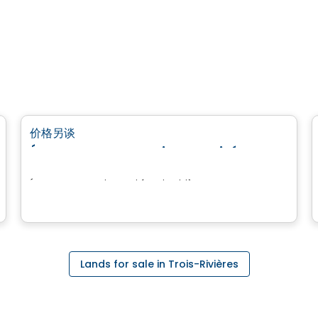
土地
favorite_border
价格另谈
Éco-Nature Domaine Inspiré
Éco-Nature Domaine Inspiré, Trois-Rivières, QC
Lands for sale in Trois-Rivières