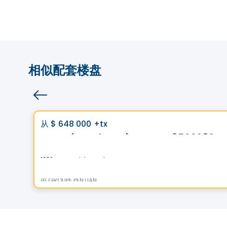
相似配套楼盘
土地
Vistoo的选择
favorite_border
从
$ 648 000
+tx
Domaine Islesmère - Lot 3522939
1286 Rue Patrick, Laval, QC
由
GROUPE PENTIAN