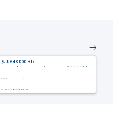
土地
Vistoo的选择
Vis
favorite_border
从
$ 648 000
+tx
从
$
Domaine Islesmère - Lot 3522936
Do
1286 Rue Patrick, Laval, QC
1286 
由
GROUPE PENTIAN
由
GR