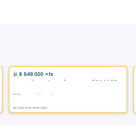
土地
Vistoo的选择
favorite_border
从
$ 648 000
+tx
Domaine Islesmère - Lot 3522937
1286 Rue Patrick, Laval, QC
由
GROUPE PENTIAN