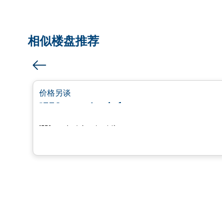
相似楼盘推荐
土地
favorite_border
价格另谈
1770, rue du Fief
1770, rue du Fief, Trois-Rivières, QC