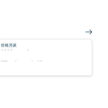
土地
favorite_border
价格另谈
价格
2200, rue de Rome
Ter
2200, rue de Rome, Trois-Rivières, QC
Trois