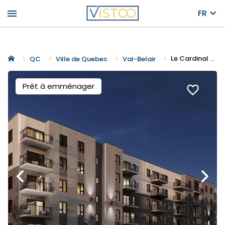
menu
FR
Le Cardinal Sud
QC
Ville de Quebec
Val-Belair
Prêt à emménager
favorite_border