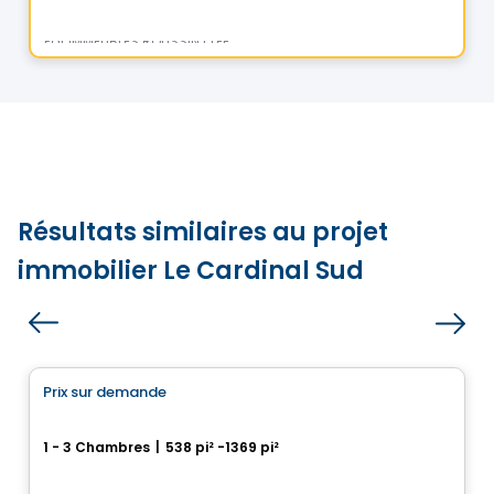
Par
IMMEUBLES ROUSSIN LTEE
Résultats similaires au projet
immobilier Le Cardinal Sud
Condo/Appartement
Prix sur demande
favorite_border
Arboria
1 - 3 Chambres
|
538 pi² -1369 pi²
1200, rue des Moqueurs, Beauport, Ville de Quebec, QC