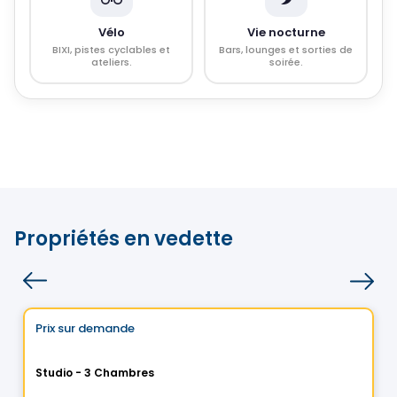
Vélo
Vie nocturne
BIXI, pistes cyclables et
Bars, lounges et sorties de
ateliers.
soirée.
Propriétés en vedette
Condo/Appartement
Choix de Vistoo
Prix sur demande
favorite_border
L'Aromate
Studio - 3 Chambres
3700 Ch. Ste-Foy , Ville de Quebec, QC