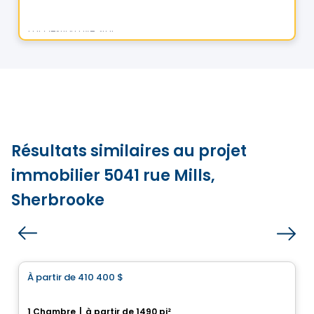
Par
Gestion Five Star
Résultats similaires au projet
immobilier 5041 rue Mills,
Sherbrooke
Maison
À partir de
410 400 $
favorite_border
Un Quartier Privilégié, Entre Rock Forest et Saint-Élie
1 Chambre
|
à partir de 1490 pi²