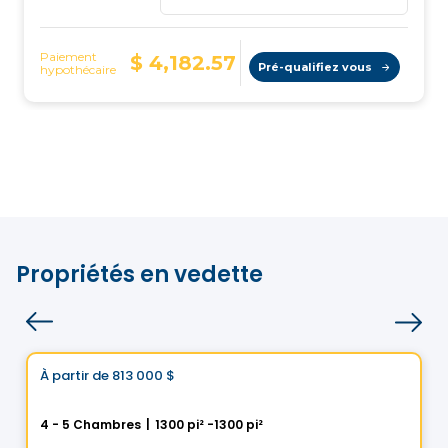
Propriétés en vedette
Maison
Choix de Vistoo
À partir de
813 000 $
favorite_border
Cité Helios à Saint-Luc
4 - 5 Chambres
|
1300 pi² -1300 pi²
5 Rue des Trembles, Saint-Luc, Saint-Jean-sur-Richelieu, QC