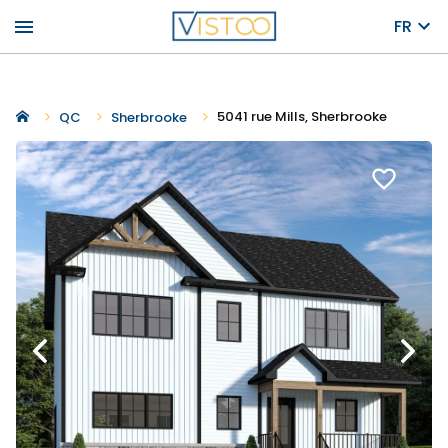
menu
FR
5041 rue Mills, Sherbrooke
QC
Sherbrooke
favorite_border