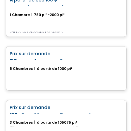
favorite_border
Domaine Haute Rive – East Angus
1 Chambre
|
780 pi² -2000 pi²
179 rue Charles-Grenier, East Angus, QC
Par
LES ENTREPRISES LACHANCE
Maison
favorite_border
Prix sur demande
55, rue des Courlis
5 Chambres
|
à partir de 1000 pi²
55, rue des Courlis, Drummondville, QC
Maison
favorite_border
Prix sur demande
118, Rue Maryse-Beaumont
3 Chambres
|
à partir de 105075 pi²
118, Rue Maryse-Beaumont, Drummondville, QC