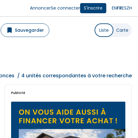
Annoncer
Se connecter
S'inscrire
EN
FR
ES
ZH
Sauvegarder
Liste
Carte
onces
/
4 unités correspondantes à votre recherche
Publicité