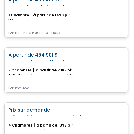
favorite_border
Quartier résidentiel – Waterloo
1 Chambre
|
à partir de 1490 pi²
162 Place Champêtre, Waterloo, QC
Par
LES ENTREPRISES LACHANCE
Maison
favorite_border
À partir de
454 901 $
245 Allée de l'Équinoxe
2 Chambres
|
à partir de 2082 pi²
245 Allée de l'Équinoxe, Drummondville, QC
Par
Provend
Maison
favorite_border
Prix sur demande
581-583 rue des Collégiens
4 Chambres
|
à partir de 1099 pi²
581-583 rue des Collégiens, Granby, QC