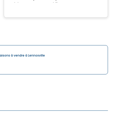
Rue de la Commune, Drummondville, QC
aisons à vendre à Lennoxville