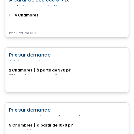
favorite_border
Boisé de la Rivière
1 - 4 Chambres
rue des Hostas, Magog, QC
Par
Groupe BBC
Maison
favorite_border
Prix sur demande
386, rue Pie IX
2 Chambres
|
à partir de 970 pi²
386, rue Pie IX, Drummondville, QC
Maison
favorite_border
Prix sur demande
Superbes jumelés neufs
5 Chambres
|
à partir de 1070 pi²
Drummondville, QC