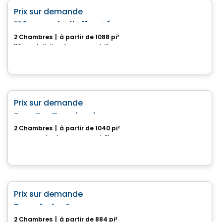
favorite_border
Prix sur demande
110, rue de l'Aligoté
2 Chambres
|
à partir de 1088 pi²
110, rue de l'Aligoté, Drummondville, QC
Maison
favorite_border
Prix sur demande
Rue Du Troubadour
2 Chambres
|
à partir de 1040 pi²
rue Du Troubadour, Drummondville, QC
Maison
favorite_border
Prix sur demande
Rue de la Commune
2 Chambres
|
à partir de 884 pi²