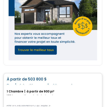
Maison
favorite_border
À partir de
503 800 $
Projet Le Havre du Versant
1 Chambre
|
à partir de 900 pi²
1774 rue Estelle-Gobeil, Sherbrooke, QC
Par
LES ENTREPRISES LACHANCE