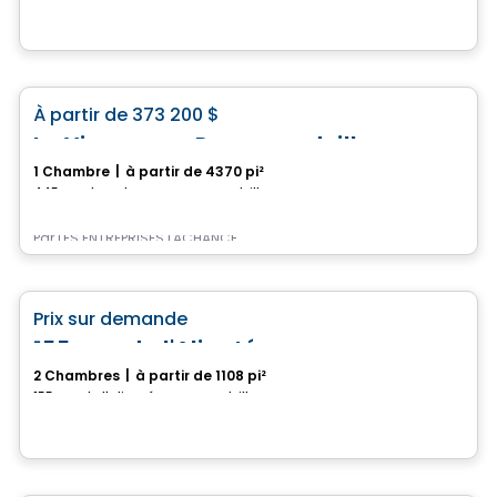
Maison
favorite_border
À partir de
373 200 $
Le Vigneron – Drummondville
1 Chambre
|
à partir de 4370 pi²
445 rue du Cabernet, Drummondville, QC
Par
LES ENTREPRISES LACHANCE
Maison
favorite_border
Prix sur demande
155, rue de l'Aligoté
2 Chambres
|
à partir de 1108 pi²
155, rue de l'Aligoté, Drummondville, QC
Maison