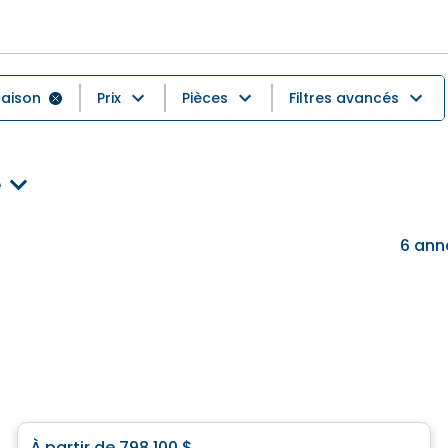
aison
Prix
Pièces
Filtres avancés
e
6
ann
Maison
À partir de
798 100 $