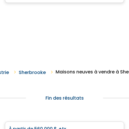
Maisons neuves à vendre à Sh
strie
Sherbrooke
Fin des résultats
Maison
À partir de
560 000 $
+tx