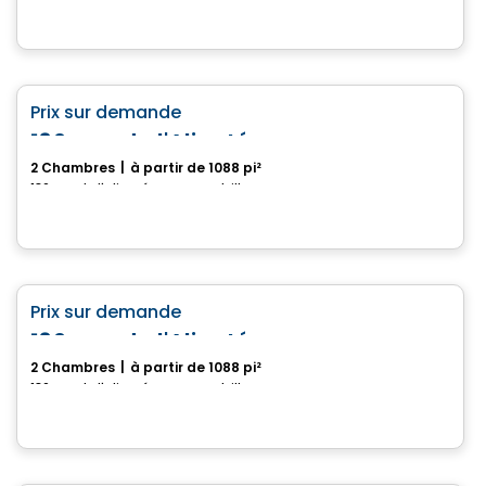
Maison
favorite_border
Prix sur demande
180, rue de l'Aligoté
2 Chambres
|
à partir de 1088 pi²
180, rue de l'Aligoté, Drummondville, QC
Maison
favorite_border
Prix sur demande
180, rue de l'Aligoté
2 Chambres
|
à partir de 1088 pi²
180, rue de l'Aligoté, Drummondville, QC
Maison