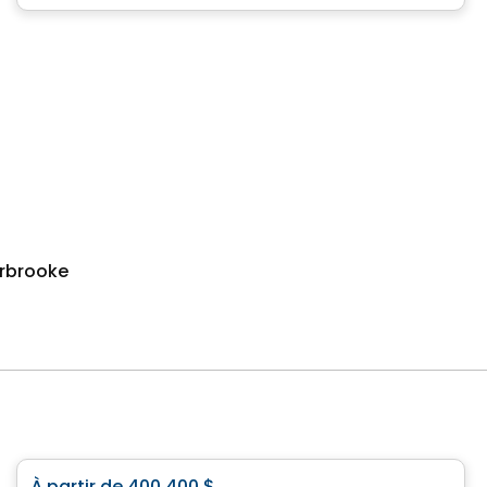
erbrooke
Maison
À partir de
400 400 $