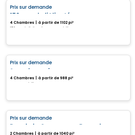
favorite_border
Prix sur demande
170, rue de l'Aligoté
4 Chambres
|
à partir de 1102 pi²
170, rue de l'Aligoté, Drummondville, QC
Maison
favorite_border
Prix sur demande
Superbe maison neuve
4 Chambres
|
à partir de 988 pi²
Drummondville, QC
Maison
favorite_border
Prix sur demande
Rue de la Commune - Bungalow
2 Chambres
|
à partir de 1040 pi²