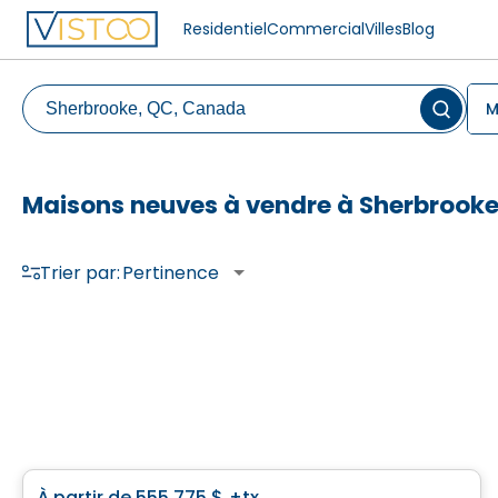
Residentiel
Commercial
Villes
Blog
M
Maisons neuves à vendre à Sherbrook
Trier par:
Pertinence
Maison
À partir de
555 775 $
+tx