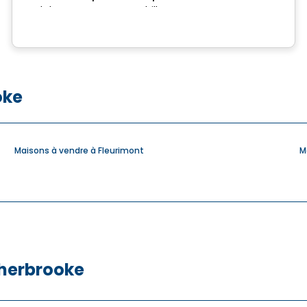
Rue de la Commune, Drummondville, QC
oke
Maisons à vendre à Fleurimont
M
Sherbrooke