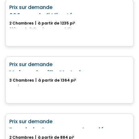
favorite_border
Prix sur demande
290, rue de l'Aligoté
2 Chambres
|
à partir de 1235 pi²
290, rue de l'Aligoté, Drummondville, QC
Maison
favorite_border
Prix sur demande
Maison de ville St-Judes
3 Chambres
|
à partir de 1364 pi²
Granby, QC
Maison
favorite_border
Prix sur demande
Rue de la Commune - Jumelé
2 Chambres
|
à partir de 884 pi²