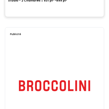
Studio - 2 Chambres
|
531 pi² -899 pi²
1001 RUE LUCIEN-L'ALLIER, Montreal, QC
Par
Cloriacité
Publicité