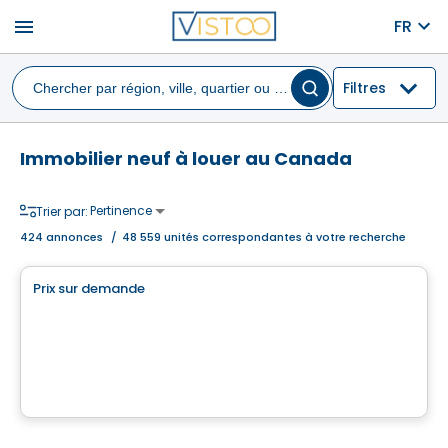
menu
FR
Filtres
Immobilier neuf à louer au Canada
Pertinence
Trier par:
424
annonces
/
48 559 unités correspondantes à votre recherche
Commercial
Prix sur demande
favorite_border
3773 BOUL. CÔTE-VERTU
Boulevard Gérard‑Cadieux, Salaberry-de-Valleyfield, QC
Par
Brasswater
Condo/Appartement