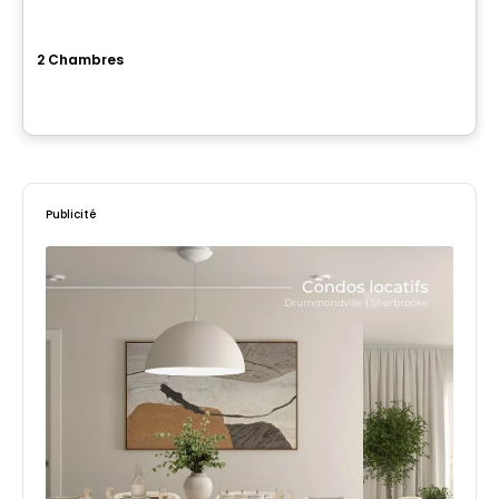
Le George
2 Chambres
36, 44 et 60 rue Serge-Pépin, Beloeil, QC
Par
Cogir
Publicité