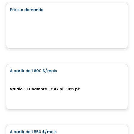
Prix sur demande
favorite_border
QUARTIER BROMONT
2029 rue de la Visitation, 101 à 308, Saint-Charles-Borromee, QC
Par
Brasswater
Condo/Appartement
À partir de
1 600 $
/mois
favorite_border
Le Mila
Studio - 1 Chambre
|
547 pi² -922 pi²
5300 Rue Molson, Montreal, QC
Par
COSOLTEC
Condo/Appartement
À partir de
1 550 $
/mois
favorite_border