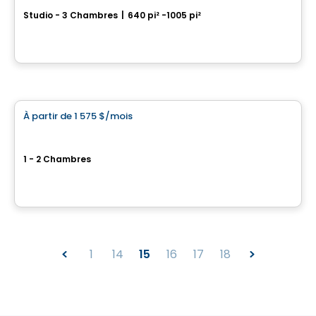
Studio - 3 Chambres
|
640 pi² -1005 pi²
2150 Rue Sainte-Catherine E, Montreal, QC
Par
LES HABITATIONS SF
Condo/Appartement
À partir de
1 575 $
/mois
favorite_border
Unicité
1 - 2 Chambres
1433, avenue de la Gare, Mascouche, QC
Par
Cogir
1
14
15
16
17
18