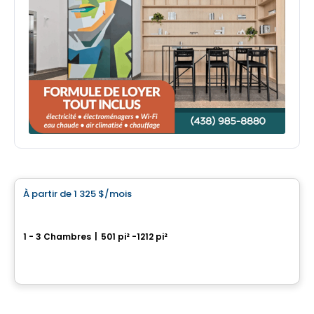
Condo/Appartement
À partir de
1 325 $
/mois
favorite_border
Plex Hima
1 - 3 Chambres
|
501 pi² -1212 pi²
281 chemin du Bas-de-Sainte-Thérèse, Blainville, QC
Par
Cloriacité
Commercial